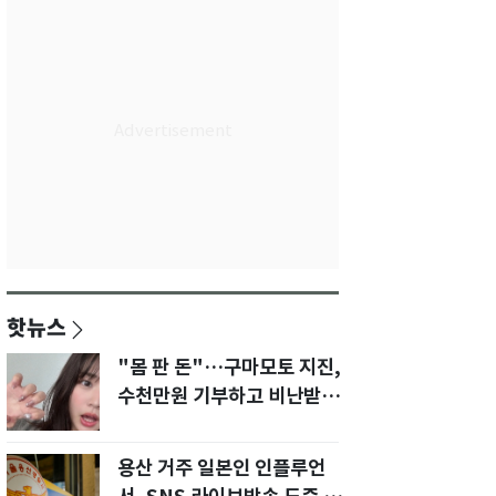
핫뉴스
"몸 판 돈"…구마모토 지진,
수천만원 기부하고 비난받은
성인물 배우
용산 거주 일본인 인플루언