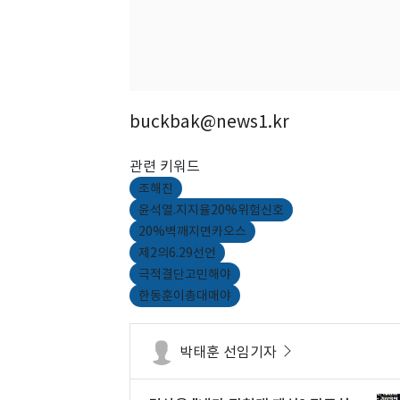
buckbak@news1.kr
관련 키워드
조해진
윤석열.지지율20%위험신호
20%벽깨지면카오스
제2의6.29선언
극적결단고민해야
한동훈이총대매야
박태훈 선임기자