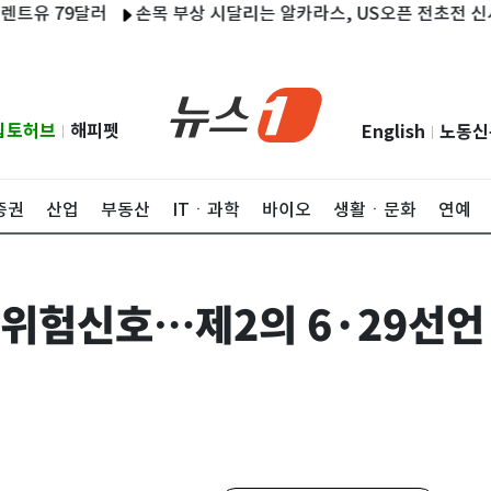
79달러
손목 부상 시달리는 알카라스, US오픈 전초전 신시내티 
립토허브
해피펫
English
노동신
|
|
증권
산업
부동산
ITㆍ과학
바이오
생활ㆍ문화
연예
 위험신호…제2의 6·29선언 