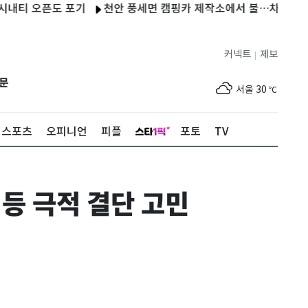
오픈도 포기
천안 풍세면 캠핑카 제작소에서 불…차량 8대 등 소
커넥트
제보
|
제주
27
℃
문
서울
30
℃
부산
27
℃
스포츠
오피니언
피플
포토
TV
대구
30
℃
인천
32
℃
등 극적 결단 고민
광주
28
℃
대전
28
℃
울산
28
℃
강릉
27
℃
제주
27
℃