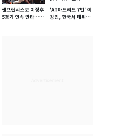
샌프란시스코 이정후
'AT마드리드 7번' 이
5경기 연속 안타…팀
강인, 한국서 데뷔전
은 텍사스에 0-6 완패
임박…맨시티전 27
인 명단 포함