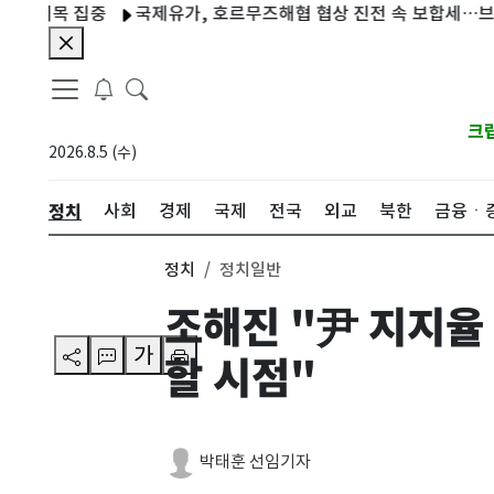
목 집중
국제유가, 호르무즈해협 협상 진전 속 보합세…브렌트유 
크
2026.8.5 (수)
정치
사회
경제
국제
전국
외교
북한
금융ㆍ
정치
정치일반
조해진 "尹 지지율
가
할 시점"
박태훈 선임기자