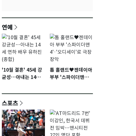
연예
'10월 결혼' 45세 강
톰 홀랜드♥젠데이아
균성…아내는 14세
부부 '스파이더맨
연하 배우 유하진(종
4'·'오디세이'로 극장
합)
장악
스포츠