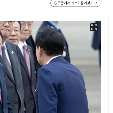
구글에서 뉴스1 즐겨찾기
경기 광주 아파트 화단
6
서 40대 女 숨진 채 발
견…시신 옆엔 '이불'