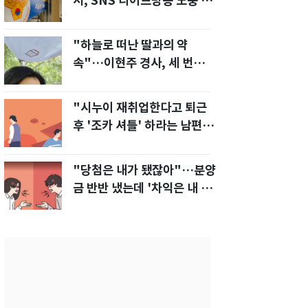
서, SNS 라이브방송 도중 사
망
"하늘로 떠난 딸과의 약
속"…이현주 경사, 세 번째
모발 기부
"시누이 재취업한다고 퇴근
후 '조카 셔틀' 하라는 남편…
이게 맞나요?"
"당첨은 내가 됐잖아"…분양
금 반반 냈는데 '차익은 내 몫'
주장한 남편