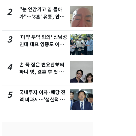
"눈 안감기고 입 돌아
"사실상 부
2
7
가"…'8혼' 유퉁, 안면
추미애 경기지
마비 근황 유튜브서 공
비상 상황' 
개
'마약 투약 혐의' 신남성
용산 거주 
3
8
연대 대표 영종도 아파
루언서, SN
트서 숨진 채 발견
송 도중 사망
손 꼭 잡은 변요한♥티
삼성전자·S
4
9
파니 영, 결혼 후 첫 부
"주주 환원 
부동반 데이트 '화제'
확대할 것" 
국내투자 이자·배당 전
시가 46억 
5
10
액 비과세…'생산적 금
세 2배…'
융 ISA' 신설
택·초고가'
합)