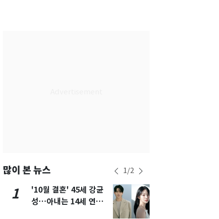
서울
30
℃
부산
27
℃
대구
30
℃
인천
32
℃
광주
28
℃
대전
28
℃
울산
28
℃
강릉
27
℃
제주
27
℃
많이 본 뉴스
1
/
2
'10월 결혼' 45세 강균
경기 광주 
1
6
성…아내는 14세 연하
서 40대 女 
배우 유하진(종합)
견…시신 옆엔