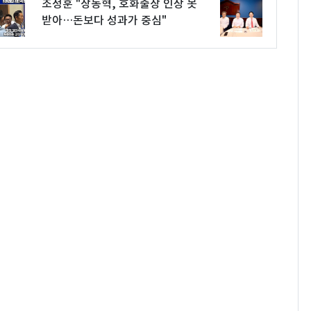
조정훈 "장동혁, 호화출장 인상 못
받아…돈보다 성과가 중심"