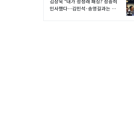
김상욱 "내가 정청래 패싱? 정중히
인사했다…김민석·송영길과는 반
갑게"