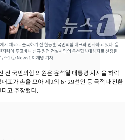
"사실상 부도 상태"…
7
추미애 경기지사, '재정
비상 상황' 선언
용산 거주 일본인 인플
8
에서 체코로 출국하기 전 한동훈 국민의힘 대표와 인사하고 있다. 윤
루언서, SNS 라이브방
력원자력이 두코바니 신규 원전 건설사업의 우선협상대상자로 선정된
송 도중 사망
/뉴스1 ⓒ News1 이재명 기자
삼성전자·SK하이닉스
9
해진 전 국민의힘 의원은 윤석열 대통령 지지율 하락
"주주 환원 의미 있게
대표가 손을 모아 제2의 6·29선언 등 극적 대전환
확대할 것" 약속
한다고 주장했다.
시가 46억 넘으면 종부
10
세 2배…'비거주·다주
택·초고가' 정조준(종
합)