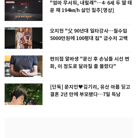
"엄마 무서워, 내릴래"…4·6세 두 딸 태
운 채 194㎞/h 살인 질주[영상]
오지헌 "父 90년대 일타강사…월수입
5000만원에 100평대 집" 금수저 고백
편의점 알바생 "문신 후 손님들 시선 변
화, 이 정도로 달라질 줄 몰랐다"
[단독] 문지인♥김기리, 유산 아픔 딛고
결혼 2년 만에 부모됐다…7일 득남