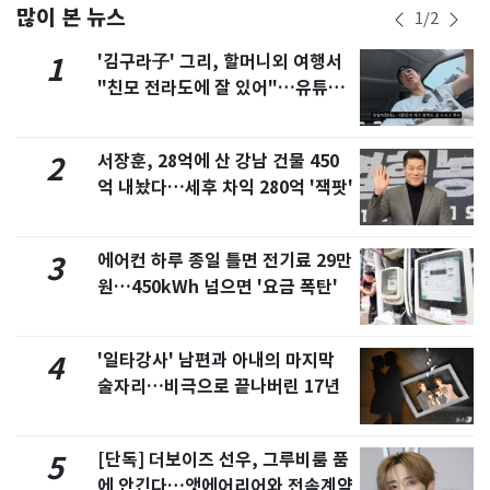
많이 본 뉴스
1
/
2
'김구라子' 그리, 할머니외 여행서
1
"친모 전라도에 잘 있어"…유튜브
서 언급
서장훈, 28억에 산 강남 건물 450
2
억 내놨다…세후 차익 280억 '잭팟'
에어컨 하루 종일 틀면 전기료 29만
3
원…450kWh 넘으면 '요금 폭탄'
'일타강사' 남편과 아내의 마지막
4
술자리…비극으로 끝나버린 17년
[단독] 더보이즈 선우, 그루비룸 품
5
에 안긴다…앳에어리어와 전속계약