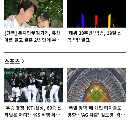
[단독] 문지인♥김기리, 유산
'데뷔 20주년' 빅뱅, 19일 신
아픔 딛고 결혼 2년 만에 부모
곡 '빅' 발표
됐다…7일 득남
스포츠
'우승 경쟁' KT-삼성, 60승 선
'폭염 방학'에 개인 타이틀도
착팀은 어디?…KS 직행 확률
영향…'AG 차출' 김도영·곽빈
77.8%
울상