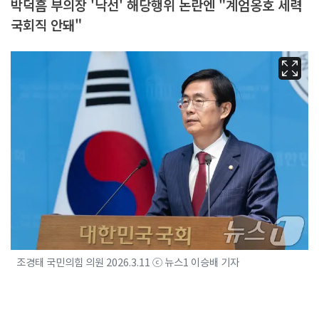
박덕흠 부의장 '낙선' 해당행위 논란엔 "계엄옹호 세력
국회직 안돼"
조경태 국민의힘 의원 2026.3.11 ⓒ 뉴스1 이승배 기자