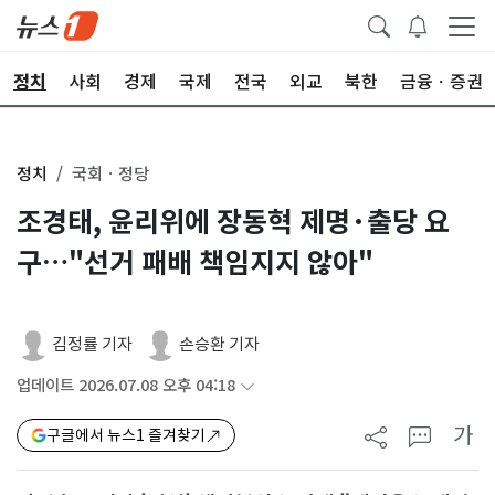
정치
사회
경제
국제
전국
외교
북한
금융ㆍ증권
정치
국회ㆍ정당
조경태, 윤리위에 장동혁 제명·출당 요
구…"선거 패배 책임지지 않아"
김정률 기자
손승환 기자
업데이트 2026.07.08 오후 04:18
가
구글에서 뉴스1 즐겨찾기