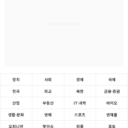
정치
사회
경제
국제
전국
외교
북한
금융·증권
산업
부동산
IT·과학
바이오
생활·문화
연예
스포츠
연재물
오피니언
핫이슈
피플
포토