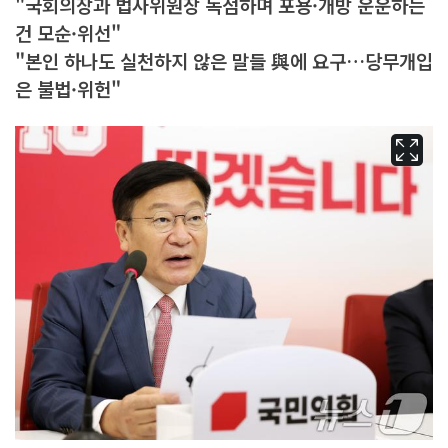
"국회의장과 법사위원장 독점하며 포용·개방 운운하는
건 모순·위선"
"본인 하나도 실천하지 않은 말들 與에 요구…당무개입
은 불법·위헌"