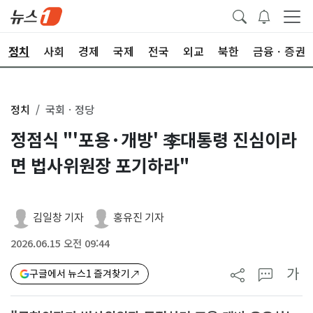
정치
사회
경제
국제
전국
외교
북한
금융ㆍ증권
정치
국회ㆍ정당
정점식 "'포용·개방' 李대통령 진심이라
면 법사위원장 포기하라"
김일창 기자
홍유진 기자
2026.06.15 오전 09:44
가
구글에서 뉴스1 즐겨찾기