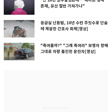
"난 20년 병수발했는데…'배다른 형제'
존재, 유산 절반 가져가나"
응급실 난동범, 10년 수련 주짓수로 단숨
에 제압한 간호사 화제[영상]
"죽여줄까?" "그래 죽여라" 보행자 향해
그대로 차량 돌진한 운전자[영상]