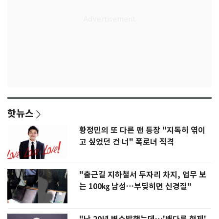
핫뉴스
황정민의 또 다른 팬 등장 "지독히 엮이
고 싶었던 건 너" 폭로녀 직격
"출근길 지하철서 두자리 차지, 업무 보
는 100㎏ 남성…부딪히면 신경질"