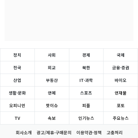
정치
사회
경제
국제
전국
외교
북한
금융·증권
산업
부동산
IT·과학
바이오
생활·문화
연예
스포츠
연재물
오피니언
핫이슈
피플
포토
TV
속보
인기뉴스
주요뉴스
회사소개
광고/제휴·구매문의
이용약관·정책
고충처리