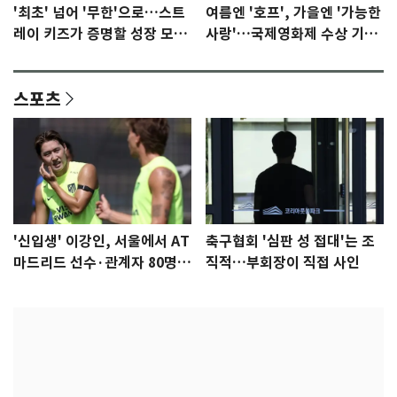
'최초' 넘어 '무한'으로…스트
여름엔 '호프', 가을엔 '가능한
레이 키즈가 증명할 성장 모멘
사랑'…국제영화제 수상 기대
텀 [N이슈]
감 [N이슈]
스포츠
'신입생' 이강인, 서울에서 AT
축구협회 '심판 성 접대'는 조
마드리드 선수·관계자 80명
직적…부회장이 직접 사인
식사 대접