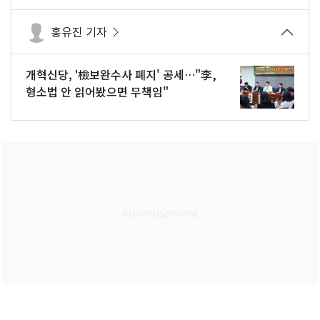
홍유진 기자
개혁신당, '檢보완수사 폐지' 공세…"李,
형소법 안 읽어봤으면 무책임"