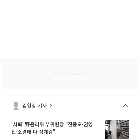
김일창 기자
'사퇴' 野윤리위 부위원장 "진종오·권영
진·조경태 다 징계감"