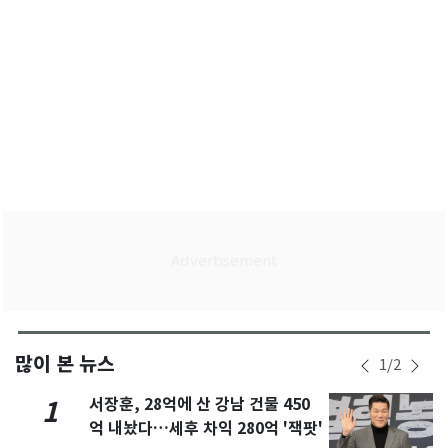
많이 본 뉴스
1
/
2
서장훈, 28억에 산 강남 건물 450
1
억 내놨다…세후 차익 280억 '잭팟'