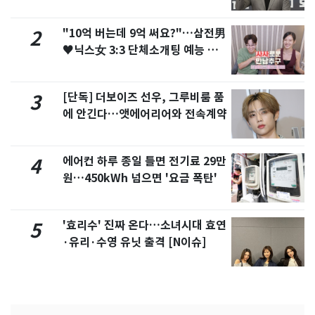
"10억 버는데 9억 써요?"…삼전男
2
♥닉스女 3:3 단체소개팅 예능 화
제
[단독] 더보이즈 선우, 그루비룸 품
3
에 안긴다…앳에어리어와 전속계약
에어컨 하루 종일 틀면 전기료 29만
4
원…450kWh 넘으면 '요금 폭탄'
'효리수' 진짜 온다…소녀시대 효연
5
·유리·수영 유닛 출격 [N이슈]