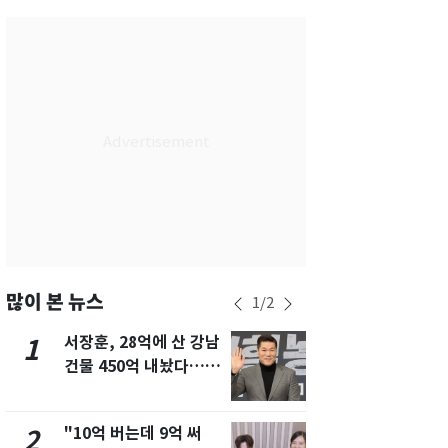
서울
25
℃
부산
27
℃
대구
27
℃
인천
27
℃
광주
28
℃
대전
28
℃
울산
26
℃
강릉
21
℃
많이 본 뉴스
1
/
2
제주
29
℃
서장훈, 28억에 산 강남
13호 태풍 '
1
6
건물 450억 내놨다…세
키나와·가고
후 차익 280억 '잭팟'
근…26만명
"10억 버는데 9억 써
낮 최고 37
2
7