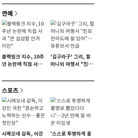
연예
블랙핑크 지수, 10주
'김구라子' 그리, 할
년 논란에 직접 사과
머니외 여행서 "친모
"큰 섭섭함 안겨 미
전라도에 잘 있어"…
안"
유튜브서 언급
스포츠
시메오네 감독, 이강
'스스로 투명하게 홍