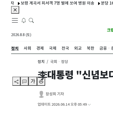
자
보령 계곡서 피서객 7명 벌에 쏘여 병원 이송
분당 1600세
크
2026.8.8 (토)
정치
사회
경제
국제
전국
외교
북한
금융ㆍ
정치
국회ㆍ정당
李대통령 "신념보다
가
장성희 기자
업데이트 2026.06.14 오후 05:49