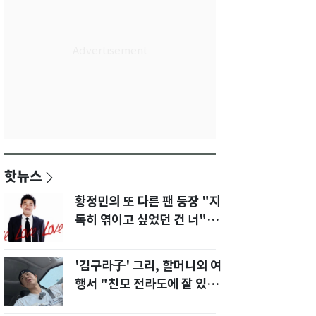
핫뉴스
황정민의 또 다른 팬 등장 "지
독히 엮이고 싶었던 건 너" 폭
로녀 직격
'김구라子' 그리, 할머니외 여
행서 "친모 전라도에 잘 있
어"…유튜브서 언급