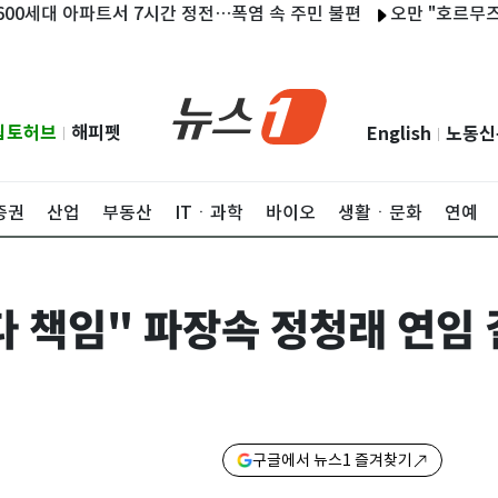
대 아파트서 7시간 정전…폭염 속 주민 불편
오만 "호르무즈 협상 
립토허브
해피펫
English
노동신
|
|
증권
산업
부동산
ITㆍ과학
바이오
생활ㆍ문화
연예
 책임" 파장속 정청래 연임 
구글에서 뉴스1 즐겨찾기