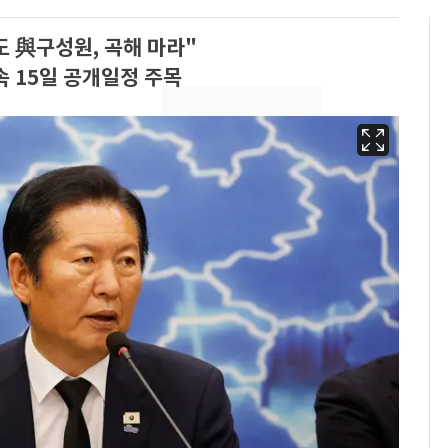
도 與구성원, 곡해 마라"
 15일 공개일정 주목
13호 태풍 '돌핀' 日오
6
키나와·가고시마현 접
근…26만명 대피령
낮 최고 37도 폭염 계
7