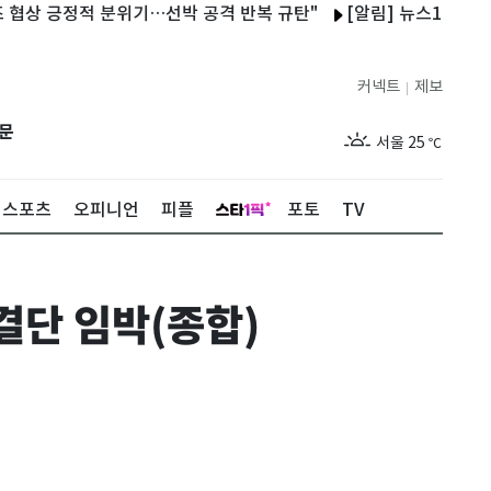
긍정적 분위기…선박 공격 반복 규탄"
[알림] 뉴스1 콘텐츠 저작권
커넥트
제보
|
제주
29
℃
문
서울
25
℃
부산
27
℃
스포츠
오피니언
피플
포토
TV
대구
27
℃
인천
27
℃
결단 임박(종합)
광주
28
℃
대전
28
℃
울산
26
℃
강릉
21
℃
제주
29
℃