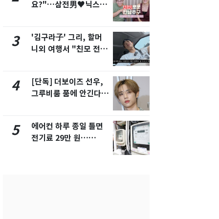
요?"…삼전男♥닉스女
속…전국 곳곳
3:3 단체소개팅 예능 화
날씨]
제
'김구라子' 그리, 할머
[단독] 경찰,
3
8
니외 여행서 "친모 전라
제작사 회장
도에 잘 있어"…유튜브
시장법 위반
서 언급
[단독] 더보이즈 선우,
[단독]중수
4
9
그루비룸 품에 안긴다…
수사관 경력
앳에어리어와 전속계약
진…법무사·
택' 유지
에어컨 하루 종일 틀면
'심판 성접대
5
10
전기료 29만 원…
었다…축구
450kWh 넘으면 '요금
에 부인 3회 
폭탄'