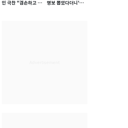
인 극찬 "겸손하고 노
명보 뽑았다더니'…2
력하는 선수…좋은
년 만에 말 바꾼 이임
첫인상"
생