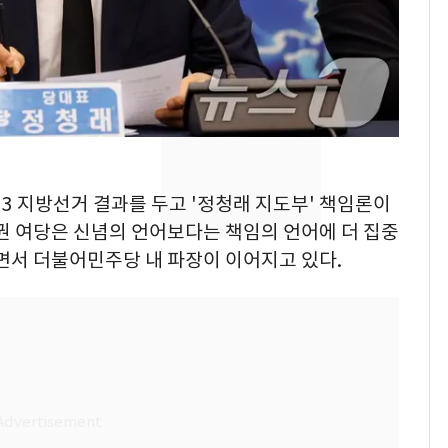
속…전국 곳곳 비 [오늘
날씨]
[단독] 경찰, '김부장'
8
제작사 회장 수사…자본
시장법 위반 의혹
[단독]중수청 가는 검찰
9
수사관 경력 합산 추
6·3 지방선거 결과를 두고 '정청래 지도부' 책임론이
진…법무사·집행관 '혜
권 여당은 신념의 언어보다는 책임의 언어에 더 집중
택' 유지
면서 더불어민주당 내 파장이 이어지고 있다.
'심판 성접대'가 끝 아니
10
었다…축구협회장 출장
에 부인 3회 동반 '펑펑'