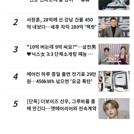
서 언급
서장훈, 28억에 산 강남 건물 450
2
억 내놨다…세후 차익 280억 '잭팟'
"10억 버는데 9억 써요?"…삼전男
3
♥닉스女 3:3 단체소개팅 예능 화
제
에어컨 하루 종일 틀면 전기료 29만
4
원…450kWh 넘으면 '요금 폭탄'
[단독] 더보이즈 선우, 그루비룸 품
5
에 안긴다…앳에어리어와 전속계약