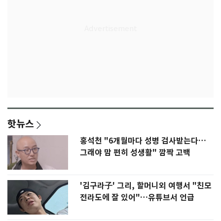
핫뉴스
홍석천 "6개월마다 성병 검사받는다…
그래야 맘 편히 성생활" 깜짝 고백
'김구라子' 그리, 할머니외 여행서 "친모
전라도에 잘 있어"…유튜브서 언급