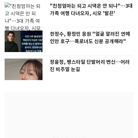
"친정엄마는 되고 시댁은 안 되냐"…3대
가족 여행 다녀오자, 시모 '발끈'
한정수, 황정민 응원 "얼굴 알려진 연예
인만 호구…폭로녀도 신분 공개해라"
장윤정, 뱅스타일 단발머리 변신…어려
진 비주얼 눈길