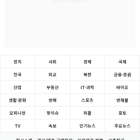
정치
사회
경제
국제
전국
외교
북한
금융·증권
산업
부동산
IT·과학
바이오
생활·문화
연예
스포츠
연재물
오피니언
핫이슈
피플
포토
TV
속보
인기뉴스
주요뉴스