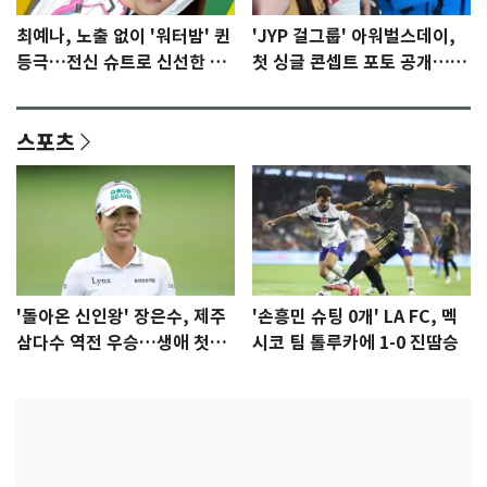
최예나, 노출 없이 '워터밤' 퀸
'JYP 걸그룹' 아워벌스데이,
등극…전신 슈트로 신선한 충
첫 싱글 콘셉트 포토 공개…청
격 [N샷]
량·키치
스포츠
'돌아온 신인왕' 장은수, 제주
'손흥민 슈팅 0개' LA FC, 멕
삼다수 역전 우승…생애 첫승
시코 팀 톨루카에 1-0 진땀승
감격