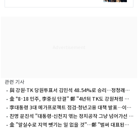
관련 기사
與 강원·TK 당원투표서 김민석 48.54%로 승리…정청래
44.40%·송영길 7.06%
金 "8·18 민주, 李중심 단결" 鄭 "4년뒤 TK도 강원처럼 승
리"(종합)
李대통령 3대 메가프로젝트 점검·청년고용 대책 발표…이번
주(10~16일) 주요 일정
친명 문진석 "대통령-신천지 엮는 정치공작 그냥 넘어가선 안
돼"
金 "말실수로 지역 뺏기는 일 없을 것"…鄭 "벌써 대표된양
당직 나눠줘"