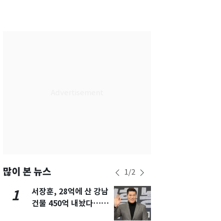
서울
30
℃
부산
30
℃
대구
29
℃
인천
33
℃
광주
33
℃
대전
27
℃
울산
29
℃
강릉
21
℃
제주
29
℃
많이 본 뉴스
1
/
2
서장훈, 28억에 산 강남
13호 태풍 '
1
6
건물 450억 내놨다…세
키나와·가고
후 차익 280억 '잭팟'
근…26만명