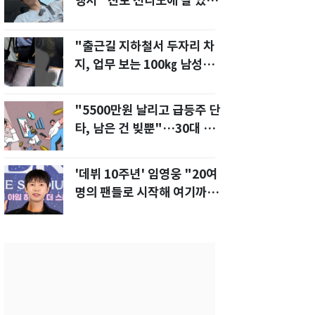
행서 "친모 전라도에 잘 있
어"…유튜브서 언급
"출근길 지하철서 두자리 차
지, 업무 보는 100㎏ 남성…
부딪히면 신경질"
"5500만원 날리고 급등주 단
타, 남은 건 빚뿐"…30대 여
성 파혼 위기
'데뷔 10주년' 임영웅 "20여
명의 팬들로 시작해 여기까
지…진심 감사"