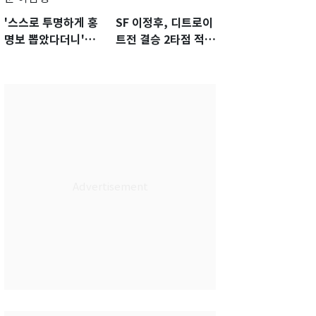
'스스로 투명하게 홍
SF 이정후, 디트로이
명보 뽑았다더니'…2
트전 결승 2타점 적시
년 만에 말 바꾼 이임
타…5-2 승리 견인
생