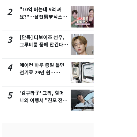
"10억 버는데 9억 써
낮 최고 37
2
7
요?"…삼전男♥닉스女
속…전국 곳곳
3:3 단체소개팅 예능 화
날씨]
제
[단독] 더보이즈 선우,
[단독] 경찰,
3
8
그루비룸 품에 안긴다…
제작사 회장
앳에어리어와 전속계약
시장법 위반
에어컨 하루 종일 틀면
[단독]중수
4
9
전기료 29만 원…
수사관 경력
450kWh 넘으면 '요금
진…법무사·
폭탄'
택' 유지
'김구라子' 그리, 할머
전남광주 화
5
10
니외 여행서 "친모 전라
교통사고로 
도에 잘 있어"…유튜브
지…6명 부
서 언급