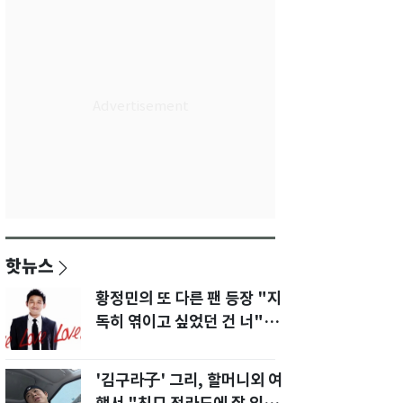
핫뉴스
황정민의 또 다른 팬 등장 "지
독히 엮이고 싶었던 건 너" 폭
로녀 직격
'김구라子' 그리, 할머니외 여