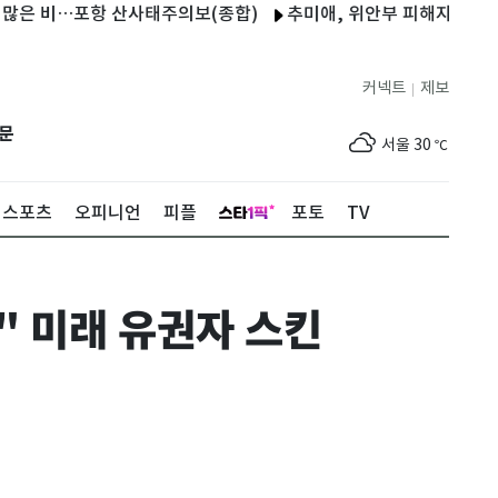
 비…포항 산사태주의보(종합)
추미애, 위안부 피해자 기림의 날 참
커넥트
제보
|
제주
29
℃
문
서울
30
℃
부산
30
℃
스포츠
오피니언
피플
포토
TV
대구
29
℃
인천
33
℃
" 미래 유권자 스킨
광주
33
℃
대전
27
℃
울산
29
℃
강릉
21
℃
제주
29
℃