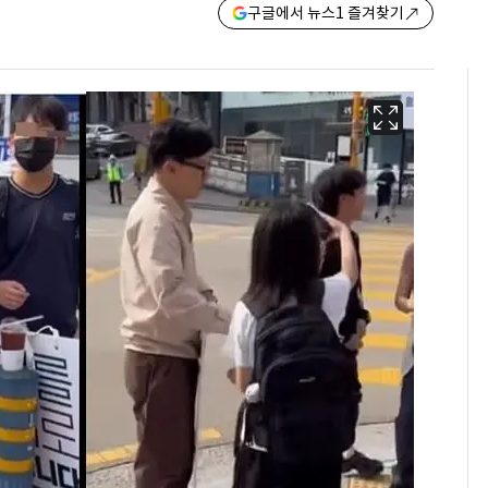
구글에서 뉴스1 즐겨찾기
13호 태풍 '돌핀' 日오
6
키나와·가고시마현 접
근…26만명 대피령