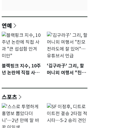
연예
블랙핑크 지수, 10주
'김구라子' 그리, 할
년 논란에 직접 사과
머니외 여행서 "친모
"큰 섭섭함 안겨 미
전라도에 잘 있어"…
안"
유튜브서 언급
스포츠