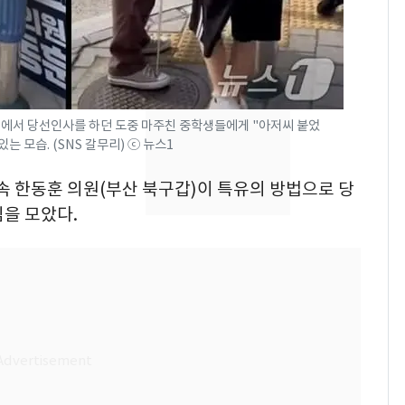
낮 최고 37도 폭염 계
7
속…전국 곳곳 비 [오늘
날씨]
[단독] 경찰, '김부장'
8
대에서 당선인사를 하던 도중 마주친 중학생들에게 "아저씨 붙었
제작사 회장 수사…자본
 모습. (SNS 갈무리) ⓒ 뉴스1
시장법 위반 의혹
소속 한동훈 의원(부산 북구갑)이 특유의 방법으로 당
[단독]중수청 가는 검찰
9
을 모았다.
수사관 경력 합산 추
진…법무사·집행관 '혜
택' 유지
전남광주 화정역 인근서
10
교통사고로 40대 심정
지…6명 부상