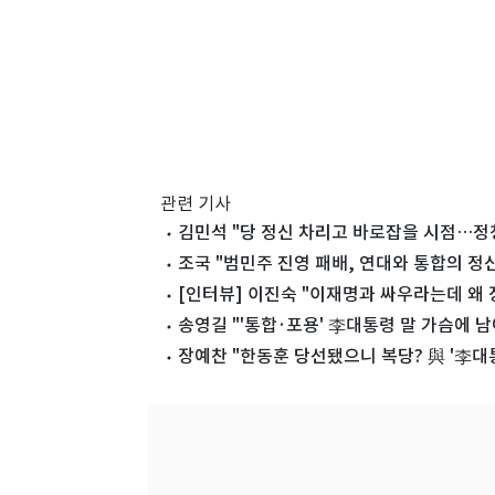
관련 기사
김민석 "당 정신 차리고 바로잡을 시점…정
조국 "범민주 진영 패배, 연대와 통합의 정
[인터뷰] 이진숙 "이재명과 싸우라는데 왜
송영길 "'통합·포용' 李대통령 말 가슴에 남
장예찬 "한동훈 당선됐으니 복당? 與 '李대통