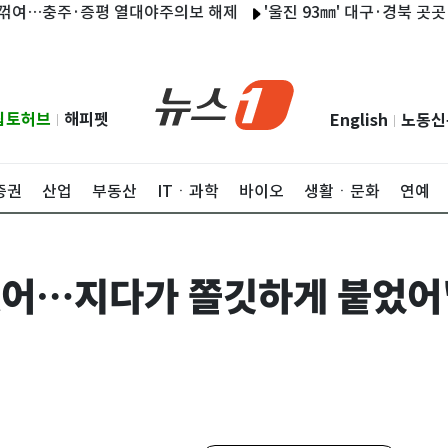
여…충주·증평 열대야주의보 해제
'울진 93㎜' 대구·경북 곳곳 많은
립토허브
해피펫
English
노동신
|
|
증권
산업
부동산
ITㆍ과학
바이오
생활ㆍ문화
연예
됐어…지다가 쫄깃하게 붙었어