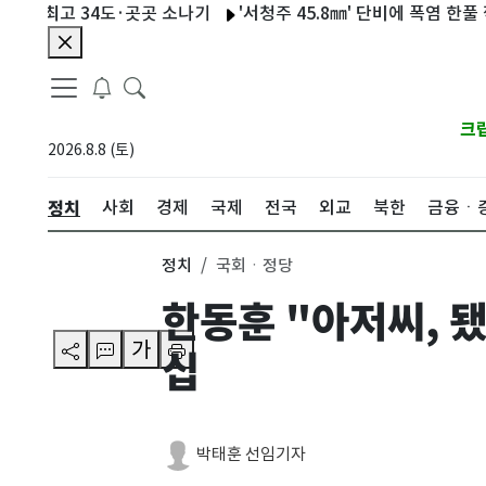
최고 34도·곳곳 소나기
'서청주 45.8㎜' 단비에 폭염 한풀 꺾
크
2026.8.8 (토)
정치
사회
경제
국제
전국
외교
북한
금융ㆍ
정치
국회ㆍ정당
한동훈 "아저씨, 
가
십
박태훈 선임기자