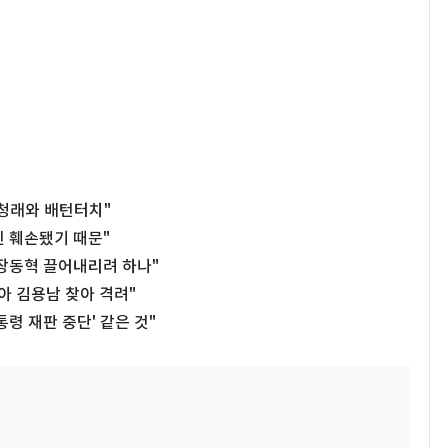
청래와 배턴터치"
신 훼손됐기 때문"
 장동혁 끌어내리려 하나"
아 김용남 찾아 격려"
령 재판 중단' 같은 것"