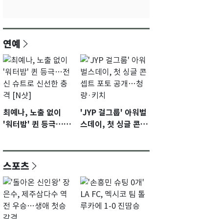
연예
최예나, 노출 없이
'JYP 걸그룹' 아워벌
'워터밤' 퀸 등극…전
스데이, 첫 싱글 콘셉
신 슈트로 신선한 충
트 포토 공개…청량·
격 [N샷]
키치
스포츠