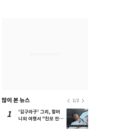
서울
27
℃
부산
25
℃
대구
28
℃
인천
29
℃
광주
30
℃
대전
28
℃
울산
25
℃
강릉
20
℃
제주
28
℃
많이 본 뉴스
1
/
2
'김구라子' 그리, 할머
'심판 성접대
1
6
니외 여행서 "친모 전라
었다…축구
도에 잘 있어"…유튜브
에 부인 3회 