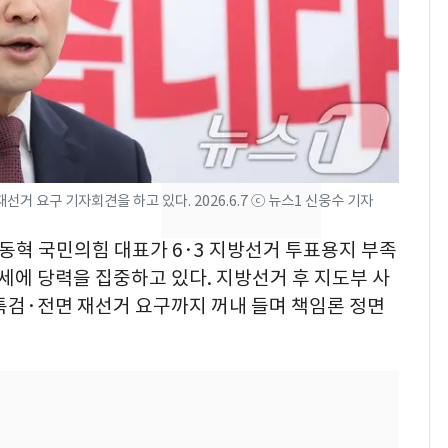
회춘실험 억만장자, '여
7
친 생리혈' 냉동고 보
관…"자궁 내부 궁금
해"
'일타강사' 남편과 아내
8
의 마지막 술자리…비극
으로 끝나버린 17년
거 요구 기자회견을 하고 있다. 2026.6.7 ⓒ 뉴스1 신웅수 기자
[단독] 경찰, '김부장'
9
제작사 회장 수사…자본
장동혁 국민의힘 대표가 6·3 지방선거 투표용지 부족
시장법 위반 의혹
에 당력을 집중하고 있다. 지방선거 후 지도부 사
검·전면 재선거 요구까지 꺼내 들며 책임론 정면
13호 태풍 '돌핀' 日오
10
키나와·가고시마현 접
근…26만명 대피령