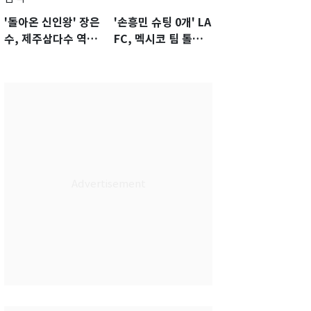
'돌아온 신인왕' 장은
'손흥민 슈팅 0개' LA
수, 제주삼다수 역전
FC, 멕시코 팀 톨루
우승…생애 첫승 감
카에 1-0 진땀승
격