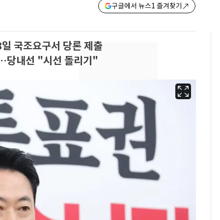
구글에서 뉴스1 즐겨찾기
8일 국조요구서 당론 제출
중…당내선 "시선 돌리기"
'심판 성접대'가 끝 아니
6
었다…축구협회장 출장
에 부인 3회 동반 '펑펑'