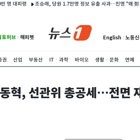
 대피령
조승래, 당원 1.7만명 정보 유출 사과…친명 "왜 鄭 사과 없
립토허브
해피펫
English
노동신
|
|
증권
산업
부동산
ITㆍ과학
바이오
생활ㆍ문화
연예
 장동혁, 선관위 총공세…전면