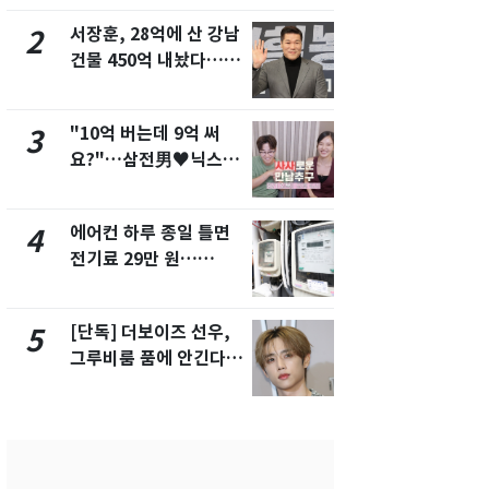
서 언급
서장훈, 28억에 산 강남
회춘실험 억만
2
7
건물 450억 내놨다…세
친 생리혈' 냉동고 보
후 차익 280억 '잭팟'
관…"자궁 
해"
"10억 버는데 9억 써
'일타강사' 
3
8
요?"…삼전男♥닉스女
의 마지막 
3:3 단체소개팅 예능 화
으로 끝나버린
제
에어컨 하루 종일 틀면
[단독] 경찰,
4
9
전기료 29만 원…
제작사 회장
450kWh 넘으면 '요금
시장법 위반
폭탄'
[단독] 더보이즈 선우,
13호 태풍 '
5
10
그루비룸 품에 안긴다…
키나와·가고
앳에어리어와 전속계약
근…26만명