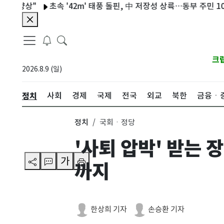
상"
초속 '42m' 태풍 돌핀, 中 저장성 상륙…동부 주민 10만 명
크
2026.8.9 (일)
정치
사회
경제
국제
전국
외교
북한
금융ㆍ
정치
국회ㆍ정당
'사퇴 압박' 받는
가
까지
한상희 기자
손승환 기자