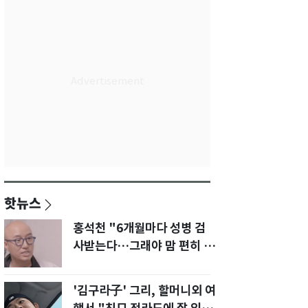
핫뉴스
홍석천 "6개월마다 성병 검
사받는다…그래야 맘 편히 성
생활" 깜짝 고백
'김구라子' 그리, 할머니외 여