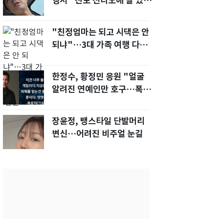
행서 "친모 전라도에 잘 있
어"…유튜브서 언급
"친정엄마는 되고 시댁은 안
되냐"…3대 가족 여행 다녀
오자, 시모 '발끈'
한정수, 황정민 응원 "얼굴
알려진 연예인만 호구…폭로
녀도 신분 공개해라"
장윤정, 뱅스타일 단발머리
변신…어려진 비주얼 눈길