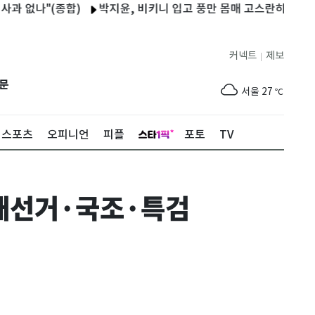
나"(종합)
박지윤, 비키니 입고 풍만 몸매 고스란히 "제주도 펜션
커넥트
제보
|
제주
28
℃
문
서울
27
℃
부산
25
℃
스포츠
오피니언
피플
포토
TV
대구
28
℃
인천
29
℃
 재선거·국조·특검
광주
30
℃
대전
28
℃
울산
25
℃
강릉
20
℃
제주
28
℃