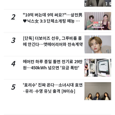
"10억 버는데 9억 써요?"…삼전男
2
♥닉스女 3:3 단체소개팅 예능 화
제
[단독] 더보이즈 선우, 그루비룸 품
3
에 안긴다…앳에어리어와 전속계약
에어컨 하루 종일 틀면 전기료 29만
4
원…450kWh 넘으면 '요금 폭탄'
'효리수' 진짜 온다…소녀시대 효연
5
·유리·수영 유닛 출격 [N이슈]