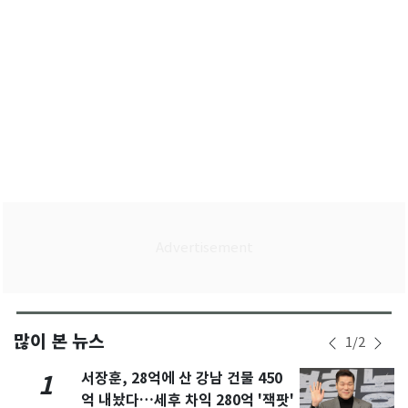
많이 본 뉴스
1
/
2
서장훈, 28억에 산 강남 건물 450
1
억 내놨다…세후 차익 280억 '잭팟'