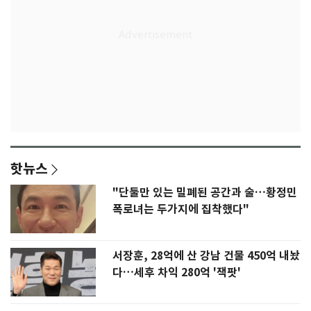
핫뉴스
"단둘만 있는 밀폐된 공간과 술…황정민
폭로녀는 두가지에 집착했다"
서장훈, 28억에 산 강남 건물 450억 내놨
다…세후 차익 280억 '잭팟'