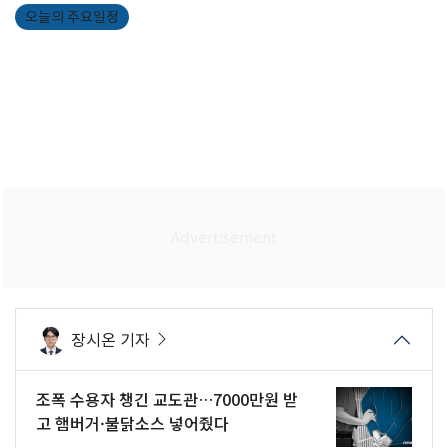
오늘의 주요일정
장시온 기자
조폭 수용자 챙긴 교도관…7000만원 받
고 햄버거·불닭소스 넣어줬다