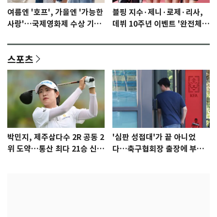
여름엔 '호프', 가을엔 '가능한
블핑 지수·제니·로제·리사,
사랑'…국제영화제 수상 기대
데뷔 10주년 이벤트 '완전체'
감 [N이슈]
참석 확정…기대감 UP
스포츠
박민지, 제주삼다수 2R 공동 2
'심판 성접대'가 끝 아니었
위 도약…통산 최다 21승 신기
다…축구협회장 출장에 부인
록 도전
3회 동반 '펑펑'