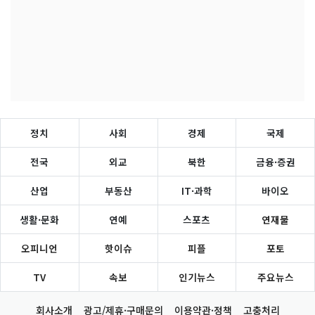
정치
사회
경제
국제
전국
외교
북한
금융·증권
산업
부동산
IT·과학
바이오
생활·문화
연예
스포츠
연재물
오피니언
핫이슈
피플
포토
TV
속보
인기뉴스
주요뉴스
회사소개
광고/제휴·구매문의
이용약관·정책
고충처리