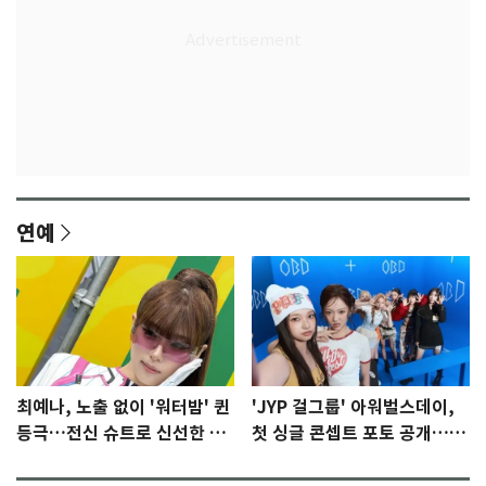
연예
최예나, 노출 없이 '워터밤' 퀸
'JYP 걸그룹' 아워벌스데이,
등극…전신 슈트로 신선한 충
첫 싱글 콘셉트 포토 공개…청
격 [N샷]
량·키치