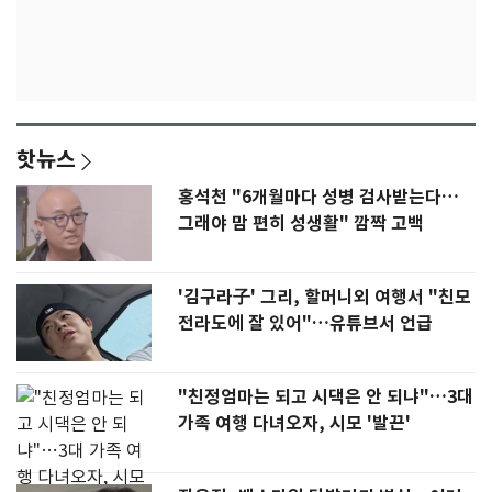
핫뉴스
홍석천 "6개월마다 성병 검사받는다…
그래야 맘 편히 성생활" 깜짝 고백
'김구라子' 그리, 할머니외 여행서 "친모
전라도에 잘 있어"…유튜브서 언급
"친정엄마는 되고 시댁은 안 되냐"…3대
가족 여행 다녀오자, 시모 '발끈'