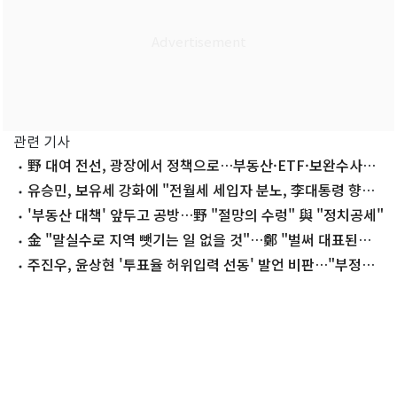
관련 기사
野 대여 전선, 광장에서 정책으로…부동산·ETF·보완수사권
3축
유승민, 보유세 강화에 "전월세 세입자 분노, 李대통령 향할
것"
'부동산 대책' 앞두고 공방…野 "절망의 수렁" 與 "정치공세"
金 "말실수로 지역 뺏기는 일 없을 것"…鄭 "벌써 대표된양
당직 나눠줘"
주진우, 윤상현 '투표율 허위입력 선동' 발언 비판…"부정선
거 은폐론자"