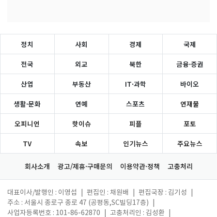
정치
사회
경제
국제
전국
외교
북한
금융·증권
산업
부동산
IT·과학
바이오
생활·문화
연예
스포츠
연재물
오피니언
핫이슈
피플
포토
TV
속보
인기뉴스
주요뉴스
회사소개
광고/제휴·구매문의
이용약관·정책
고충처리
대표이사/발행인 : 이영섭
|
편집인 : 채원배
|
편집국장 : 김기성
|
주소 : 서울시 종로구 종로 47 (공평동,SC빌딩17층)
|
사업자등록번호 : 101-86-62870
|
고충처리인 : 김성환
|