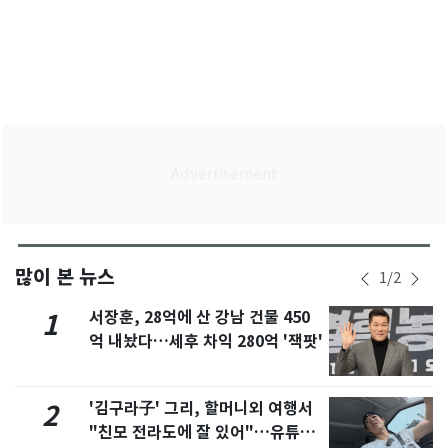
많이 본 뉴스
1
/
2
서장훈, 28억에 산 강남 건물 450
1
억 내놨다…세후 차익 280억 '잭팟'
'김구라子' 그리, 할머니외 여행서
2
"친모 전라도에 잘 있어"…유튜브