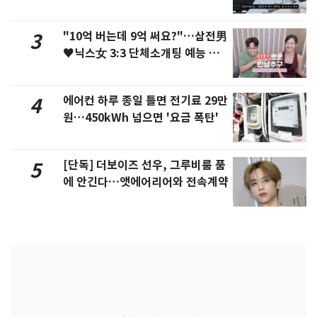
서 언급
"10억 버는데 9억 써요?"…삼전男
3
♥닉스女 3:3 단체소개팅 예능 화
제
에어컨 하루 종일 틀면 전기료 29만
4
원…450kWh 넘으면 '요금 폭탄'
[단독] 더보이즈 선우, 그루비룸 품
5
에 안긴다…앳에어리어와 전속계약