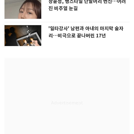
장윤정, 뱅스타일 단발머리 변신…어려
진 비주얼 눈길
'일타강사' 남편과 아내의 마지막 술자
리…비극으로 끝나버린 17년