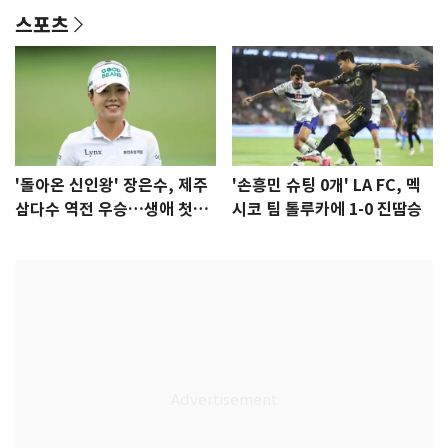
스포츠
'돌아온 신인왕' 장은수, 제주
'손흥민 슈팅 0개' LA FC, 멕
삼다수 역전 우승…생애 첫승
시코 팀 톨루카에 1-0 진땀승
감격