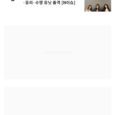
·유리·수영 유닛 출격 [N이슈]