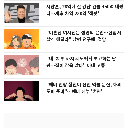
서장훈, 28억에 산 강남 건물 450억 내놨
다…세후 차익 280억 '잭팟'
"이혼한 여사친은 생명의 은인…한집서
살게 해달라" 남편 요구에 '절망'
"내 '치부'까지 시모에게 보고하는 남
편…집이 감옥 같다" 아내 고통
"예비 신랑 절친이 전신 먹물 문신, 해외
도피 준비"…예비 신부 '혼란'