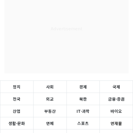
정치
사회
경제
국제
전국
외교
북한
금융·증권
산업
부동산
IT·과학
바이오
생활·문화
연예
스포츠
연재물