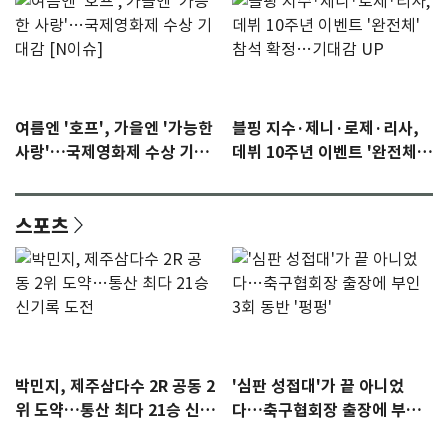
여름엔 '호프', 가을엔 '가능한
블핑 지수·제니·로제·리사,
사랑'…국제영화제 수상 기대
데뷔 10주년 이벤트 '완전체'
감 [N이슈]
참석 확정…기대감 UP
스포츠
박민지, 제주삼다수 2R 공동 2
'심판 성접대'가 끝 아니었
위 도약…통산 최다 21승 신기
다…축구협회장 출장에 부인
록 도전
3회 동반 '펑펑'