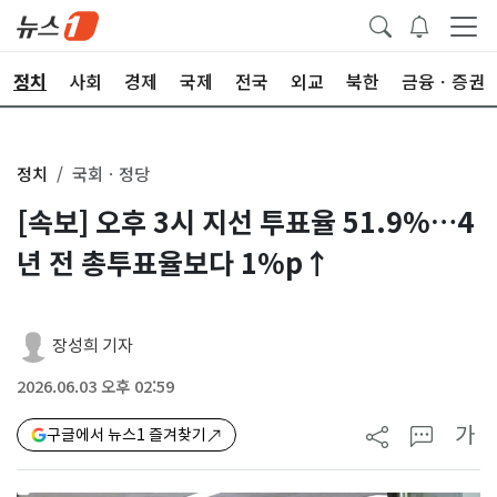
정치
사회
경제
국제
전국
외교
북한
금융ㆍ증권
정치
국회ㆍ정당
[속보] 오후 3시 지선 투표율 51.9%…4
년 전 총투표율보다 1%p↑
장성희 기자
2026.06.03 오후 02:59
가
구글에서 뉴스1 즐겨찾기