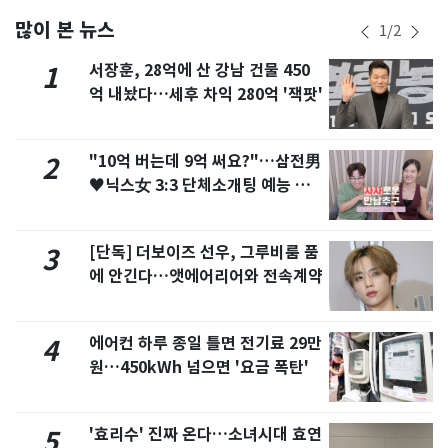
많이 본 뉴스
1
/
2
서장훈, 28억에 산 강남 건물 450
1
억 내놨다…세후 차익 280억 '잭팟'
"10억 버는데 9억 써요?"…삼전男
2
♥닉스女 3:3 단체소개팅 예능 화
제
[단독] 더보이즈 선우, 그루비룸 품
3
에 안긴다…앳에어리어와 전속계약
에어컨 하루 종일 틀면 전기료 29만
4
원…450kWh 넘으면 '요금 폭탄'
'효리수' 진짜 온다…소녀시대 효연
5