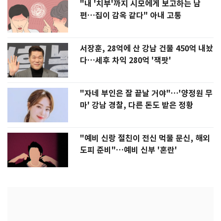
"내 '치부'까지 시모에게 보고하는 남
편…집이 감옥 같다" 아내 고통
서장훈, 28억에 산 강남 건물 450억 내놨
다…세후 차익 280억 '잭팟'
"자네 부인은 잘 끝날 거야"…'양정원 무
마' 강남 경찰, 다른 돈도 받은 정황
"예비 신랑 절친이 전신 먹물 문신, 해외
도피 준비"…예비 신부 '혼란'