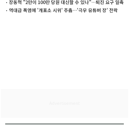
선동과 달라"
장동혁 "2만이 100만 당원 대신할 수 있나"…퇴진 요구 일축
역대급 폭염에 '개표소 시위' 주춤…'극우 유튜버 장' 전락