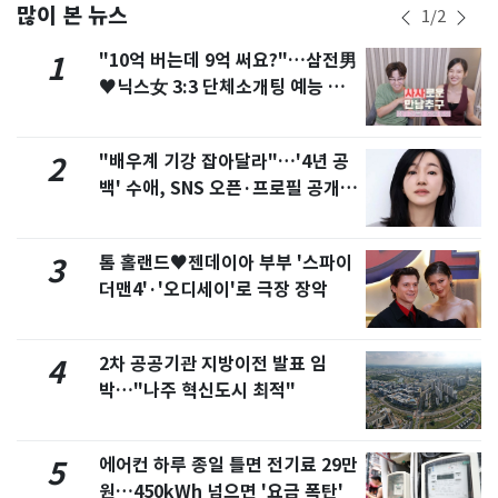
많이 본 뉴스
1
/
2
"10억 버는데 9억 써요?"…삼전男
1
♥닉스女 3:3 단체소개팅 예능 화
제
"배우계 기강 잡아달라"…'4년 공
2
백' 수애, SNS 오픈·프로필 공개
화제
톰 홀랜드♥젠데이아 부부 '스파이
3
더맨4'·'오디세이'로 극장 장악
2차 공공기관 지방이전 발표 임
4
박…"나주 혁신도시 최적"
에어컨 하루 종일 틀면 전기료 29만
5
원…450kWh 넘으면 '요금 폭탄'