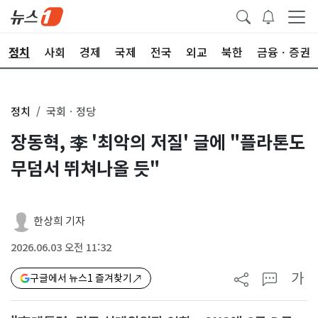
정치
사회
경제
국제
전국
외교
북한
금융ㆍ증권
정치
국회ㆍ정당
장동혁, 李 '최악의 저질' 글에 "플라톤도
무덤서 뛰쳐나올 듯"
한상희 기자
2026.06.03 오전 11:32
가
구글에서 뉴스1 즐겨찾기