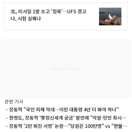
北, 미사일 1발 쏘고 '침묵'…UFS 경고
냐, 시험 실패냐
관련 기사
장동혁 "국민 피해 막대…이런 대통령 4년 더 봐야 하나"
한병도, 장동혁 '李정신세계 궁금' 발언에 "막말·망언 좌시안
해"
장동혁 '2만 퇴진 서명' 논란…"당원은 100만명" vs "짠물