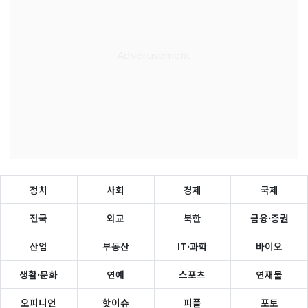
정치
사회
경제
국제
전국
외교
북한
금융·증권
산업
부동산
IT·과학
바이오
생활·문화
연예
스포츠
연재물
오피니언
핫이슈
피플
포토