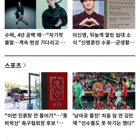
수애, 4년 공백 왜…"차기작
이신영, 뒤늦게 알린 입대 소
불발…계속 편성 기다리고 있
식 "신병훈련 수료…군생활
다"
집중"
스포츠
"이런 진흙탕 안 들어가"…'풍
'남아공 졸전' 처음 입 연 김민
비박산' 축구협회장 후보 '실
재 "선수들도 못 하기는 했다"
종'