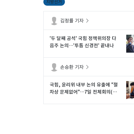
지방선거
김정률 기자
'두 달째 공석' 국힘 정책위의장 다
음주 논의…'투톱 신경전' 끝내나
손승환 기자
국힘, 윤리위 내부 논의 유출에 "절
차상 문제없어"…7일 전체회의(종
합)