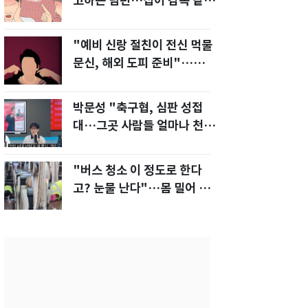
고하는 남편…집이 감옥 같
다" 아내 고통
"예비 신랑 절친이 전신 먹물
문신, 해외 도피 준비"…예비
신부 '혼란'
박문성 "축구협, 심판 성접
대…그곳 사람들 얼마나 천박
한지 보여준 것"
"버스 청소 이 정도로 한다
고? 눈물 난다"…몸 밀어 넣
은 노동자 '감동'