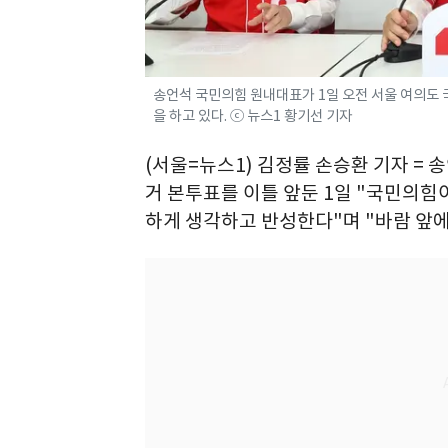
송언석 국민의힘 원내대표가 1일 오전 서울 여의도 
을 하고 있다. ⓒ 뉴스1 황기선 기자
(서울=뉴스1) 김정률 손승환 기자 =
거 본투표를 이틀 앞둔 1일 "국민의힘
하게 생각하고 반성한다"며 "바람 앞