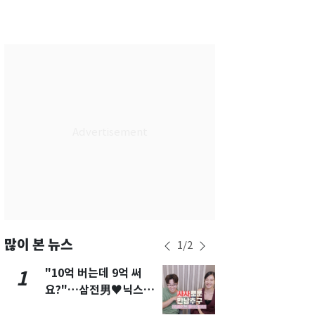
서울
33
℃
부산
32
℃
대구
33
℃
인천
35
℃
광주
34
℃
대전
32
℃
울산
30
℃
강릉
30
℃
제주
29
℃
많이 본 뉴스
1
/
2
"10억 버는데 9억 써
2차 공공기
1
6
요?"…삼전男♥닉스女
발표 임박…
3:3 단체소개팅 예능 화
도시 최적"