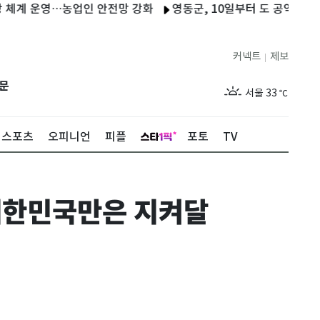
 운영…농업인 안전망 강화
영동군, 10일부터 도 공익수당 농가당 
커넥트
제보
|
제주
29
℃
문
서울
33
℃
부산
32
℃
스포츠
오피니언
피플
포토
TV
대구
33
℃
인천
35
℃
대한민국만은 지켜달
광주
34
℃
대전
32
℃
울산
30
℃
강릉
30
℃
제주
29
℃