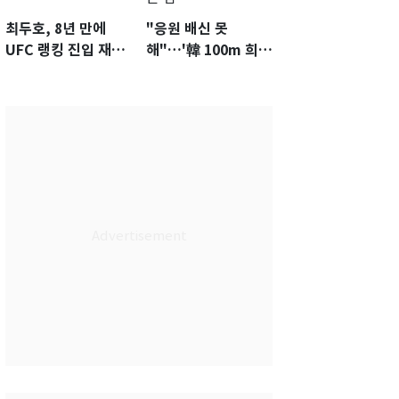
최두호, 8년 만에
"응원 배신 못
UFC 랭킹 진입 재도
해"…'韓 100m 희
전…9월 핏불과 대결
망' 조엘진을 달리게
하는 힘