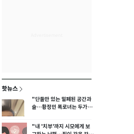
핫뉴스
"단둘만 있는 밀폐된 공간과
술…황정민 폭로녀는 두가지
에 집착했다"
"내 '치부'까지 시모에게 보