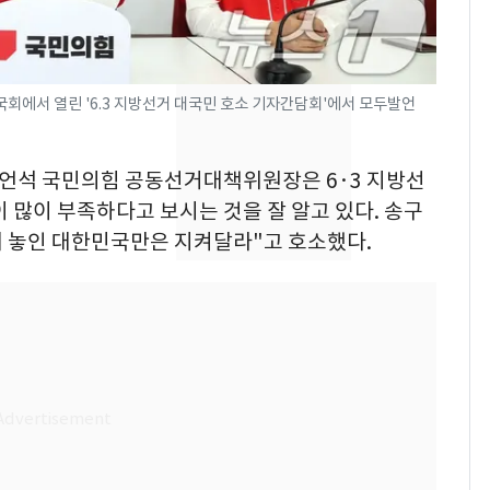
"캐리비안 베이 여자 탈
7
의실에 남자가 있어
요"…경찰 수사
국회에서 열린 '6.3 지방선거 대국민 호소 기자간담회'에서 모두발언
에어컨 하루 종일 틀면
8
전기료 29만 원…
 송언석 국민의힘 공동선거대책위원장은 6·3 지방선
450kWh 넘으면 '요금
이 많이 부족하다고 보시는 것을 잘 알고 있다. 송구
폭탄'
2600만명 사로잡은 '바
9
에 놓인 대한민국만은 지켜달라"고 호소했다.
나나킥 베이비'…농심
의 깜짝 선물
축구협회, 외국인 심판
10
들 10여명 대상 '성 접
대' 의혹…월드컵·올림
픽 예선 등