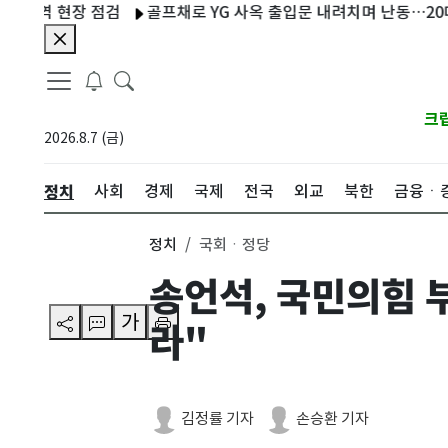
 현장 점검
골프채로 YG 사옥 출입문 내려치며 난동…20대 여성
크
2026.8.7 (금)
정치
사회
경제
국제
전국
외교
북한
금융ㆍ
정치
국회ㆍ정당
송언석, 국민의힘 
가
라"
김정률 기자
손승환 기자