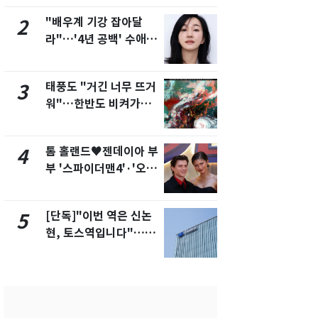
제
"배우계 기강 잡아달
"캐리비안 
2
7
라"…'4년 공백' 수애,
의실에 남자
SNS 오픈·프로필 공개
요"…경찰 
화제
태풍도 "거긴 너무 뜨거
에어컨 하루
3
8
워"…한반도 비켜가는
전기료 29만
'돌핀'과 '찬홈'
450kWh 
폭탄'
톰 홀랜드♥젠데이아 부
2600만명 
4
9
부 '스파이더맨4'·'오디
나나킥 베이
세이'로 극장 장악
의 깜짝 선물
[단독]"이번 역은 신논
축구협회, 
5
10
현, 토스역입니다"…서
들 10여명 대
울 지하철에 토스 이름
대' 의혹…
새겼다
픽 예선 등