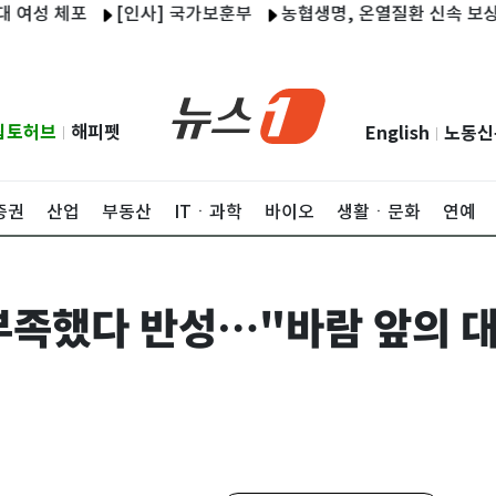
 체포
[인사] 국가보훈부
농협생명, 온열질환 신속 보상 체계
립토허브
해피펫
English
노동신
|
|
증권
산업
부동산
ITㆍ과학
바이오
생활ㆍ문화
연예
부족했다 반성…"바람 앞의 