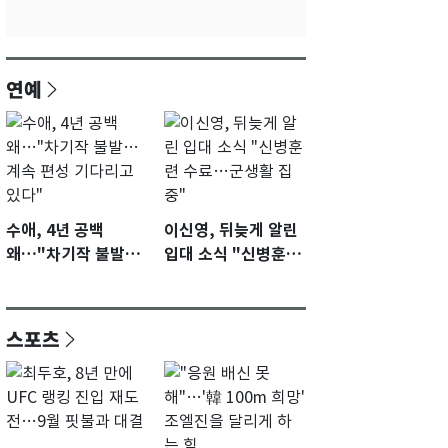
연예
수애, 4년 공백
이신영, 뒤늦게 알린
왜…"차기작 불발…
입대 소식 "신병훈련
계속 편성 기다리고
수료…군생활 집중"
있다"
스포츠