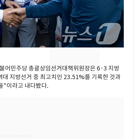
"캐리비안 베이 여자 탈
7
의실에 남자가 있어
요"…경찰 수사
전남광주 화정역 인근서
8
교통사고로 40대 심정
지…6명 부상
[단독]중수청 가는 검찰
9
 더불어민주당 총괄상임선거대책위원장은 6·3 지방
수사관 경력 합산 추
역대 지방선거 중 최고치인 23.51%를 기록한 것과
진…법무사·집행관 '혜
율"이라고 내다봤다.
택' 유지
축구협회, 외국인 심판
10
들 10여명 대상 '성 접
대' 의혹…월드컵·올림
픽 예선 등