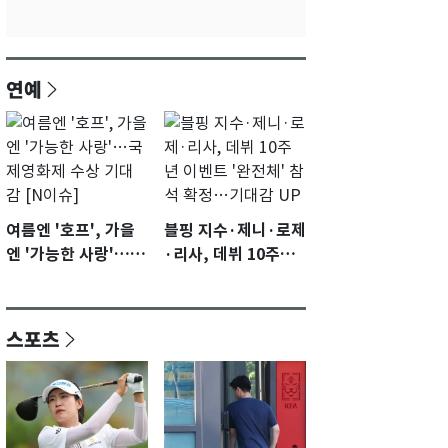
연예
여름엔 '호프', 가을
블핑 지수·제니·로제
엔 '가능한 사랑'…국
·리사, 데뷔 10주년
제영화제 수상 기대
이벤트 '완전체' 참석
감 [N이슈]
확정…기대감 UP
스포츠