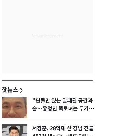
핫뉴스
"단둘만 있는 밀폐된 공간과
술…황정민 폭로녀는 두가지
에 집착했다"
서장훈, 28억에 산 강남 건물