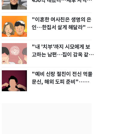
450억 내놨다…세후 차익
280억 '잭팟'
"이혼한 여사친은 생명의 은
인…한집서 살게 해달라" 남
편 요구에 '절망'
"내 '치부'까지 시모에게 보
고하는 남편…집이 감옥 같
다" 아내 고통
"예비 신랑 절친이 전신 먹물
문신, 해외 도피 준비"…예비
신부 '혼란'