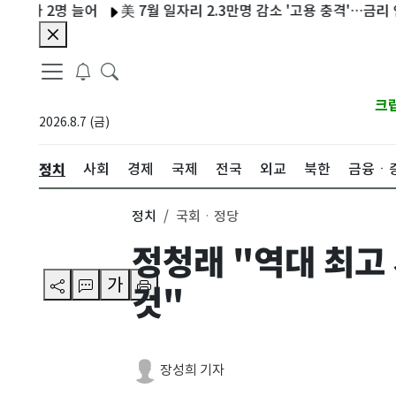
2명 늘어
美 7월 일자리 2.3만명 감소 '고용 충격'…금리 인상 멀
크
2026.8.7 (금)
정치
사회
경제
국제
전국
외교
북한
금융ㆍ
정치
국회ㆍ정당
정청래 "역대 최고
가
것"
장성희 기자