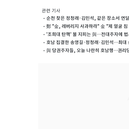
관련 기사
순천 찾은 정청래·김민석, 같은 장소서 연
鄭 "金, 레버리지 사과하라" 金 "제 얼굴 침
'조희대 탄핵' 불 지피는 與…전대주자에 
호남 집결한 송영길·정청래·김민석…최대 
與 당권주자들, 오늘 나란히 호남행…권리