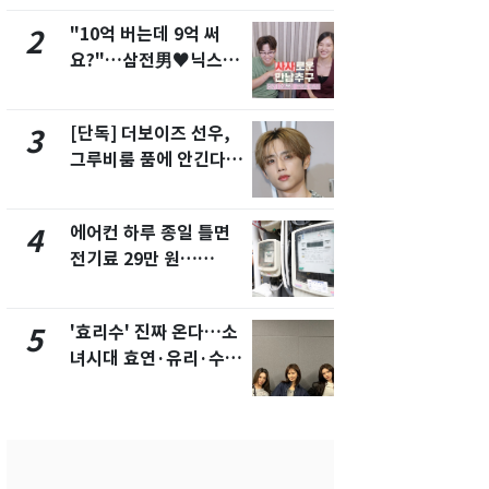
"10억 버는데 9억 써
"캐리비안 
2
7
요?"…삼전男♥닉스女
의실에 남자
3:3 단체소개팅 예능 화
요"…경찰 
제
[단독] 더보이즈 선우,
전남광주 화
3
8
그루비룸 품에 안긴다…
교통사고로 
앳에어리어와 전속계약
지…6명 부
에어컨 하루 종일 틀면
[단독]중수
4
9
전기료 29만 원…
수사관 경력
450kWh 넘으면 '요금
진…법무사·
폭탄'
택' 유지
'효리수' 진짜 온다…소
축구협회, 
5
10
녀시대 효연·유리·수영
들 10여명 대
유닛 출격 [N이슈]
대' 의혹…
픽 예선 등