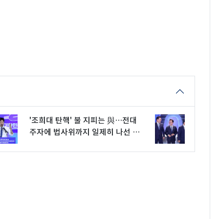
'조희대 탄핵' 불 지피는 與…전대
주자에 법사위까지 일제히 나선 까
닭