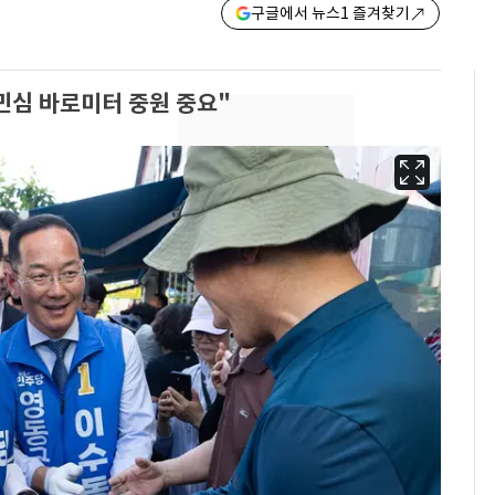
구글에서 뉴스1 즐겨찾기
민심 바로미터 중원 중요"
13호 태풍 '돌핀' 日오
6
키나와·가고시마현 접
근…26만명 대피령