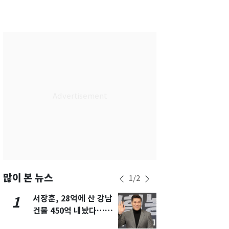
서울
30
℃
부산
29
℃
대구
31
℃
인천
31
℃
광주
31
℃
대전
29
℃
울산
29
℃
강릉
26
℃
제주
28
℃
많이 본 뉴스
1
/
2
서장훈, 28억에 산 강남
13호 태풍 '
1
6
건물 450억 내놨다…세
키나와·가고
후 차익 280억 '잭팟'
근…26만명