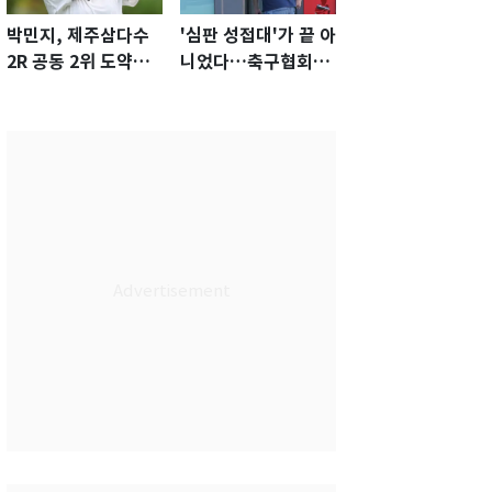
박민지, 제주삼다수
'심판 성접대'가 끝 아
2R 공동 2위 도약…
니었다…축구협회장
통산 최다 21승 신기
출장에 부인 3회 동반
록 도전
'펑펑'