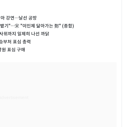
달아 강연…날선 공방
 뱉기"…宋 "이인제 닮아가는 鄭" (종합)
법사위까지 일제히 나선 까닭
승부처 표심 총력
당원 표심 구애