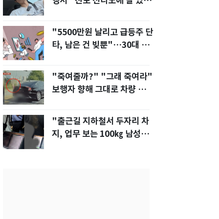
행서 "친모 전라도에 잘 있
어"…유튜브서 언급
"5500만원 날리고 급등주 단
타, 남은 건 빚뿐"…30대 여
성 파혼 위기
"죽여줄까?" "그래 죽여라"
보행자 향해 그대로 차량 돌진
한 운전자[영상]
"출근길 지하철서 두자리 차
지, 업무 보는 100㎏ 남성…
부딪히면 신경질"