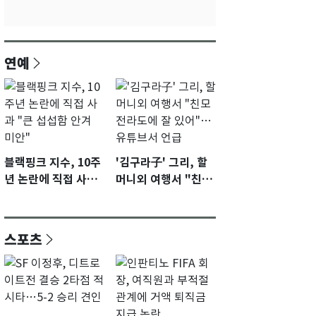
연예
블랙핑크 지수, 10주
'김구라子' 그리, 할
년 논란에 직접 사과
머니외 여행서 "친모
"큰 섭섭함 안겨 미
전라도에 잘 있어"…
안"
유튜브서 언급
스포츠