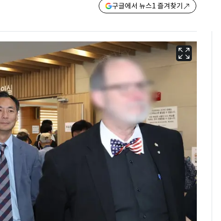
구글에서 뉴스1 즐겨찾기
13호 태풍 '돌핀' 日오
6
키나와·가고시마현 접
근…26만명 대피령