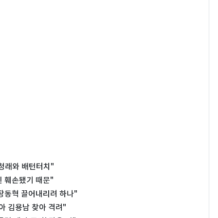
청래와 배턴터치"
신 훼손됐기 때문"
 장동혁 끌어내리려 하나"
아 김용남 찾아 격려"