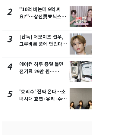
"10억 버는데 9억 써
낮 최고 37
2
7
요?"…삼전男♥닉스女
속…전국 곳곳
3:3 단체소개팅 예능 화
날씨]
제
[단독] 더보이즈 선우,
[단독]중수
3
8
그루비룸 품에 안긴다…
수사관 경력
앳에어리어와 전속계약
진…법무사·
택' 유지
에어컨 하루 종일 틀면
[단독] 경찰,
4
9
전기료 29만 원…
제작사 회장
450kWh 넘으면 '요금
시장법 위반
폭탄'
'효리수' 진짜 온다…소
"캐리비안 
5
10
녀시대 효연·유리·수영
의실에 남자
유닛 출격 [N이슈]
요"…경찰 