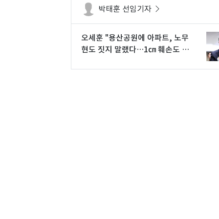
박태훈 선임기자
오세훈 "용산공원에 아파트, 노무
현도 짓지 말랬다…1㎝ 훼손도 동
의 못해"