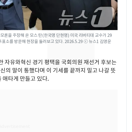
낮 최고 37도 폭염 계
7
속…전국 곳곳 비 [오늘
날씨]
음모론을 주장해 온 모스 탄(한국명 단현명) 미국 리버티대 교수가 29
[단독]중수청 가는 검찰
8
를 방문해 현장을 둘러보고 있다. 2026.5.29 ⓒ 뉴스1 김영운
수사관 경력 합산 추
진…법무사·집행관 '혜
택' 유지
교안 자유와혁신 경기 평택을 국회의원 재선거 후보는
[단독] 경찰, '김부장'
9
신의 말이 통했다며 이 기세를 끝까지 밀고 나갈 뜻
제작사 회장 수사…자본
시장법 위반 의혹
 애타게 만들고 있다.
"캐리비안 베이 여자 탈
10
의실에 남자가 있어
요"…경찰 수사