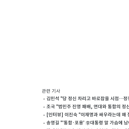
관련 기사
김민석 "당 정신 차리고 바로잡을 시점…정
조국 "범민주 진영 패배, 연대와 통합의 정
[인터뷰] 이진숙 "이재명과 싸우라는데 왜
송영길 "'통합·포용' 李대통령 말 가슴에 남