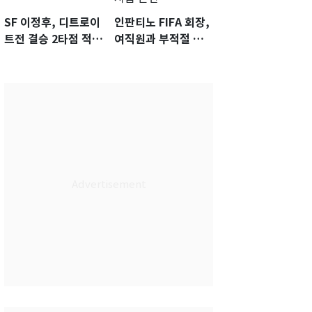
SF 이정후, 디트로이
인판티노 FIFA 회장,
트전 결승 2타점 적시
여직원과 부적절 관
타…5-2 승리 견인
계에 거액 퇴직금 지
급 논란