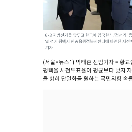
6·3 지방선거를 앞두고 한국에 입국한 '부정선거' 
일 경기 평택시 안중읍행정복지센터에 마련된 사전투표소
기자
(서울=뉴스1) 박태훈 선임기자 = 황
평택을 사전투표율이 평균보다 낮자 자
을 밝혀 단일화를 원하는 국민의힘 속을