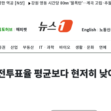
 [N샷]
강원 영동 시간당 80㎜ '물폭탄'…계곡 고립·추돌사고 속
립토허브
해피펫
English
노동신
|
|
증권
산업
부동산
ITㆍ과학
바이오
생활ㆍ문화
연예
전투표율 평균보다 현저히 낮