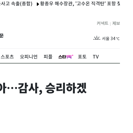
출(종합)
황종우 해수장관, '고수온 직격탄' 포항 찾아 지원 방안
커넥트
제보
|
제주
30
℃
문
서울
34
℃
부산
33
℃
스포츠
오피니언
피플
포토
TV
대구
32
℃
인천
36
℃
아…감사, 승리하겠
광주
34
℃
대전
36
℃
울산
32
℃
강릉
21
℃
제주
30
℃