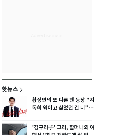
핫뉴스
황정민의 또 다른 팬 등장 "지
독히 엮이고 싶었던 건 너" 폭
로녀 직격
'김구라子' 그리, 할머니외 여