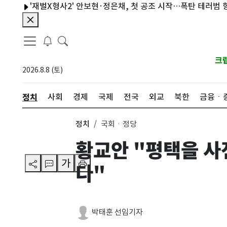
'재벌X형사2' 안보현·정은채, 첫 공조 시작…폭탄 테러범 향한 역공
크
2026.8.8 (토)
정치
사회
경제
국제
전국
외교
북한
금융ㆍ
정치
국회ㆍ정당
황교안 "평택을 사
가
다"
박태훈 선임기자