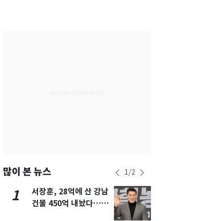
서울
34
℃
부산
33
℃
대구
32
℃
인천
36
℃
광주
34
℃
대전
36
℃
울산
32
℃
강릉
21
℃
제주
30
℃
많이 본 뉴스
1
/
2
서장훈, 28억에 산 강남
13호 태풍 '
1
6
건물 450억 내놨다…세
키나와·가고
후 차익 280억 '잭팟'
근…26만명