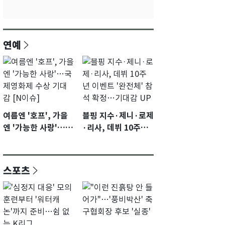
연예
여름엔 '호프', 가을
블핑 지수·제니·로제
엔 '가능한 사랑'…국
·리사, 데뷔 10주년
제영화제 수상 기대
이벤트 '완전체' 참석
감 [N이슈]
확정…기대감 UP
스포츠