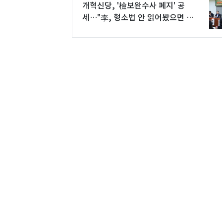
개혁신당, '檢보완수사 폐지' 공
세…"李, 형소법 안 읽어봤으면 무
책임"