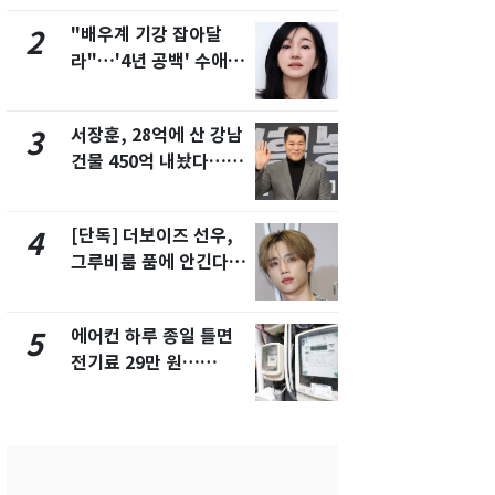
제
"배우계 기강 잡아달
13호 태풍 '
2
7
라"…'4년 공백' 수애,
키나와·가고
SNS 오픈·프로필 공개
근…26만명
화제
서장훈, 28억에 산 강남
전남광주 화
3
8
건물 450억 내놨다…세
교통사고로 
후 차익 280억 '잭팟'
지…6명 부
[단독] 더보이즈 선우,
축구협회, 
4
9
그루비룸 품에 안긴다…
들 10여명 대
앳에어리어와 전속계약
대' 의혹…
픽 예선 등
에어컨 하루 종일 틀면
美 상원 클
5
10
전기료 29만 원…
리 난항…민
450kWh 넘으면 '요금
·AML 보완
폭탄'