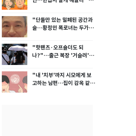
인…한집서 살게 해달라" 남
편 요구에 '절망'
"단둘만 있는 밀폐된 공간과
술…황정민 폭로녀는 두가지
에 집착했다"
"핫팬츠·오프숄더도 되
나?"…출근 복장 '거슬려'
vs '괜찮아' 의견 분분
"내 '치부'까지 시모에게 보
고하는 남편…집이 감옥 같
다" 아내 고통