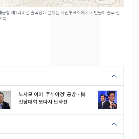
13호 태풍 '돌핀' 日오
7
국제공항 제1터미널 출국장에 설치된 사전투표소에서 시민들이 출국 전
키나와·가고시마현 접
 기자
근…26만명 대피령
전남광주 화정역 인근서
8
교통사고로 40대 심정
지…6명 부상
축구협회, 외국인 심판
9
들 10여명 대상 '성 접
대' 의혹…월드컵·올림
픽 예선 등
노사모 이어 '주석야청' 공방…與
美 상원 클래리티법 처
10
전당대회 또다시 난타전
리 난항…민주당 "윤리
·AML 보완 우선"