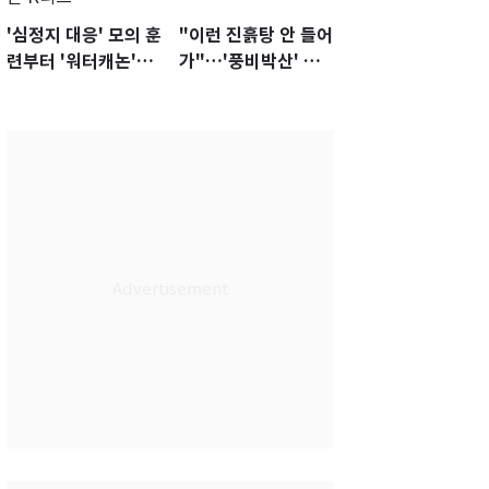
'심정지 대응' 모의 훈
"이런 진흙탕 안 들어
련부터 '워터캐논'까
가"…'풍비박산' 축
지 준비…쉼 없는 K
구협회장 후보 '실종'
리그