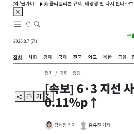
전역 '불가마'
美 폴리실리콘 규제, 태양광 판 다시 짠다…中 덤핑 철
크
2026.8.7 (금)
정치
사회
경제
국제
전국
외교
북한
금융ㆍ
정치
국회ㆍ정당
[속보] 6·3 지선
가
0.11%p↑
김세정 기자
홍유진 기자