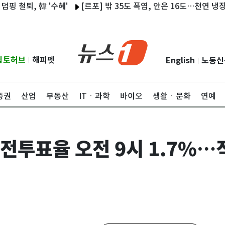
퇴, 韓 '수혜'
[르포] 밖 35도 폭염, 안은 16도…천연 냉장고 '
립토허브
해피펫
English
노동신
|
|
증권
산업
부동산
ITㆍ과학
바이오
생활ㆍ문화
연예
 사전투표율 오전 9시 1.7%