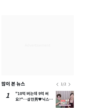
서울
36
℃
부산
33
℃
대구
37
℃
인천
37
℃
광주
37
℃
대전
36
℃
울산
32
℃
강릉
30
℃
제주
30
℃
많이 본 뉴스
1
/
2
"10억 버는데 9억 써
"캐리비안 
1
6
요?"…삼전男♥닉스女
의실에 남자
3:3 단체소개팅 예능 화
요"…경찰 