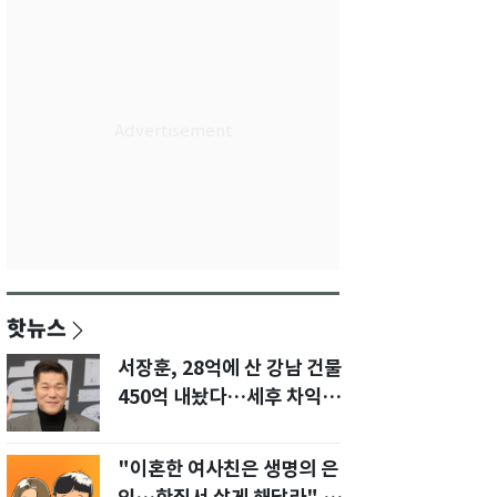
핫뉴스
서장훈, 28억에 산 강남 건물
450억 내놨다…세후 차익
280억 '잭팟'
"이혼한 여사친은 생명의 은