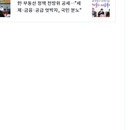
野 부동산 정책 전방위 공세…"세
제·금융·공급 엇박자, 국민 분노"