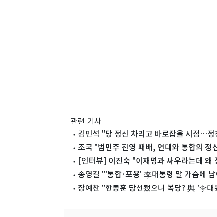
관련 기사
김민석 "당 정신 차리고 바로잡을 시점…정
조국 "범민주 진영 패배, 연대와 통합의 정
[인터뷰] 이진숙 "이재명과 싸우라는데 왜
송영길 "'통합·포용' 李대통령 말 가슴에 남
장예찬 "한동훈 당선됐으니 복당? 與 '李대통