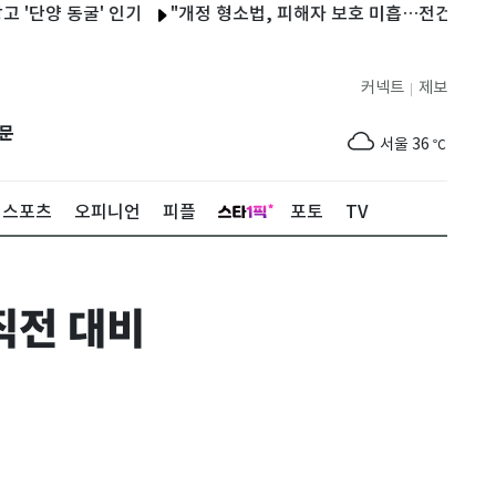
단양 동굴' 인기
"개정 형소법, 피해자 보호 미흡…전건송치 확대·
커넥트
제보
|
제주
30
℃
문
서울
36
℃
부산
33
℃
스포츠
오피니언
피플
포토
TV
대구
37
℃
인천
37
℃
…직전 대비
광주
37
℃
대전
36
℃
울산
32
℃
강릉
30
℃
제주
30
℃