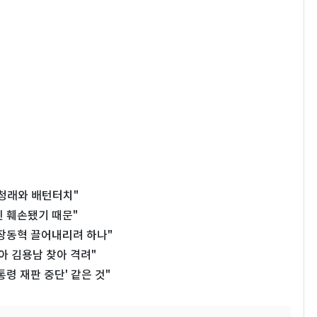
청래와 배턴터치"
신 훼손됐기 때문"
 장동혁 끌어내리려 하나"
아 김용남 찾아 격려"
령 재판 중단' 같은 것"