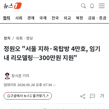
정치
사회
경제
국제
전국
외교
북한
금융ㆍ증권
정치
국회ㆍ정당
정원오 "서울 지하·옥탑방 4만호, 임기
내 리모델링…300만원 지원"
장시온 기자
업데이트 2026.05.28 오후 07:34
가
구글에서 뉴스1 즐겨찾기