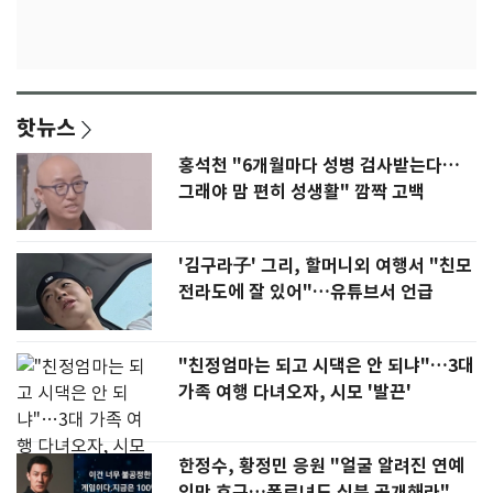
핫뉴스
홍석천 "6개월마다 성병 검사받는다…
그래야 맘 편히 성생활" 깜짝 고백
'김구라子' 그리, 할머니외 여행서 "친모
전라도에 잘 있어"…유튜브서 언급
"친정엄마는 되고 시댁은 안 되냐"…3대
가족 여행 다녀오자, 시모 '발끈'
한정수, 황정민 응원 "얼굴 알려진 연예
인만 호구…폭로녀도 신분 공개해라"