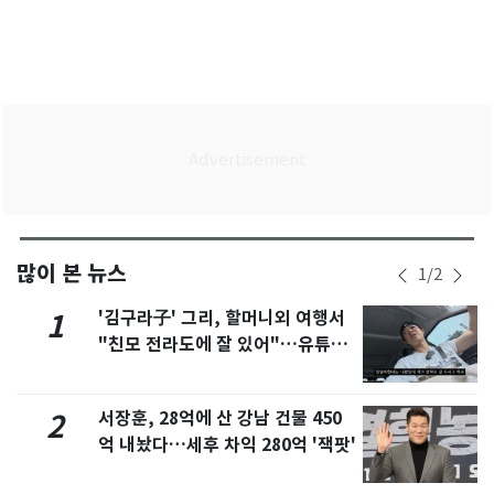
많이 본 뉴스
1
/
2
'김구라子' 그리, 할머니외 여행서
1
"친모 전라도에 잘 있어"…유튜브
서 언급
서장훈, 28억에 산 강남 건물 450
2
억 내놨다…세후 차익 280억 '잭팟'