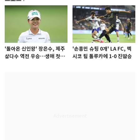
'돌아온 신인왕' 장은수, 제주
'손흥민 슈팅 0개' LA FC, 멕
삼다수 역전 우승…생애 첫승
시코 팀 톨루카에 1-0 진땀승
감격