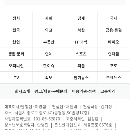
정치
사회
경제
국제
전국
외교
북한
금융·증권
산업
부동산
IT·과학
바이오
생활·문화
연예
스포츠
연재물
오피니언
핫이슈
피플
포토
TV
속보
인기뉴스
주요뉴스
회사소개
광고/제휴·구매문의
이용약관·정책
고충처리
대표이사/발행인 : 이영섭
|
편집인 : 채원배
|
편집국장 : 김기성
|
주소 : 서울시 종로구 종로 47 (공평동,SC빌딩17층)
|
사업자등록번호 : 101-86-62870
|
고충처리인 : 김성환
|
청소년보호책임자 : 안병길
|
통신판매업신고 : 서울종로 0676호
|