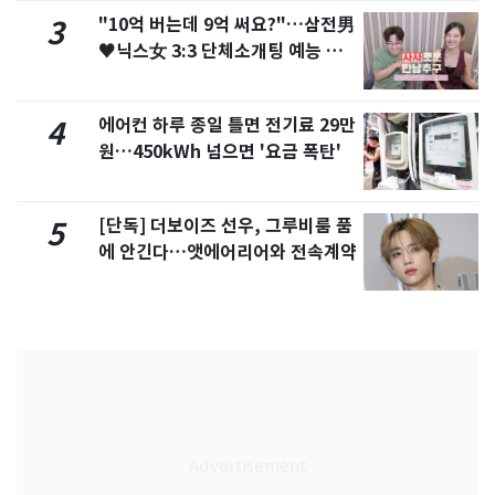
"10억 버는데 9억 써요?"…삼전男
3
♥닉스女 3:3 단체소개팅 예능 화
제
에어컨 하루 종일 틀면 전기료 29만
4
원…450kWh 넘으면 '요금 폭탄'
[단독] 더보이즈 선우, 그루비룸 품
5
에 안긴다…앳에어리어와 전속계약