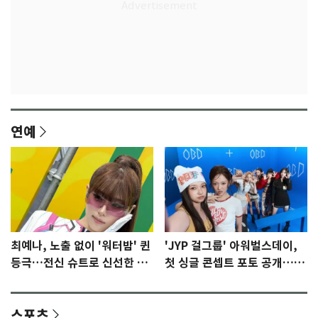
연예
최예나, 노출 없이 '워터밤' 퀸
'JYP 걸그룹' 아워벌스데이,
등극…전신 슈트로 신선한 충
첫 싱글 콘셉트 포토 공개…청
격 [N샷]
량·키치
스포츠