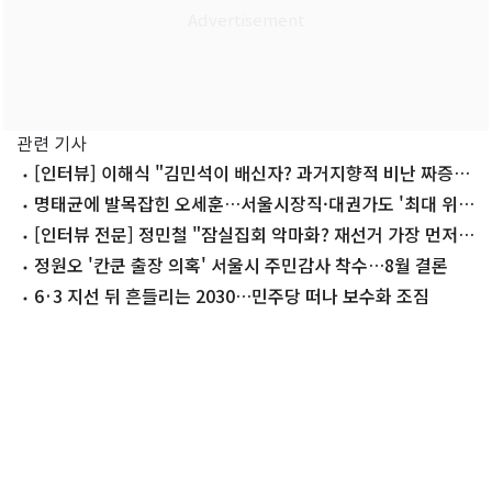
관련 기사
[인터뷰] 이해식 "김민석이 배신자? 과거지향적 비난 짜증날
지경"
명태균에 발목잡힌 오세훈…서울시장직·대권가도 '최대 위
기'
[인터뷰 전문] 정민철 "잠실집회 악마화? 재선거 가장 먼저
외쳤다"
정원오 '칸쿤 출장 의혹' 서울시 주민감사 착수…8월 결론
6·3 지선 뒤 흔들리는 2030…민주당 떠나 보수화 조짐