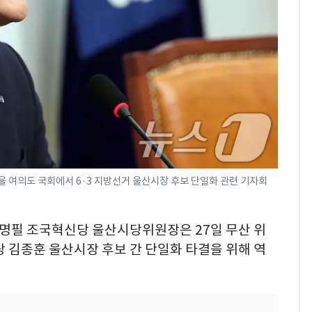
[단독] 경찰, '김부장'
7
제작사 회장 수사…자본
시장법 위반 의혹
낮 최고 37도 폭염 계
8
속…전국 곳곳 비 [오늘
날씨]
[단독]중수청 가는 검찰
9
수사관 경력 합산 추
 여의도 국회에서 6·3 지방선거 울산시장 후보 단일화 관련 기자회
진…법무사·집행관 '혜
택' 유지
회춘실험 억만장자, '여
10
 황명필 조국혁신당 울산시당위원장은 27일 무산 위
친 생리혈' 냉동고 보
관…"자궁 내부 궁금
 김종훈 울산시장 후보 간 단일화 타결을 위해 역
해"