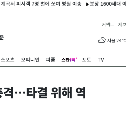
피서객 7명 벌에 쏘여 병원 이송
분당 1600세대 아파트서 7시간
커넥트
제보
|
제주
25
℃
문
서울
24
℃
부산
27
℃
스포츠
오피니언
피플
포토
TV
대구
27
℃
인천
26
℃
충격…타결 위해 역
광주
27
℃
대전
27
℃
울산
26
℃
강릉
20
℃
제주
25
℃