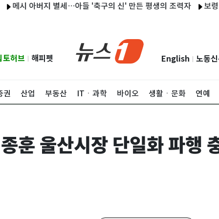
 아버지 별세…아들 '축구의 신' 만든 평생의 조력자
보령 계곡서 
립토허브
해피펫
English
노동신
|
|
증권
산업
부동산
ITㆍ과학
바이오
생활ㆍ문화
연예
종훈 울산시장 단일화 파행 