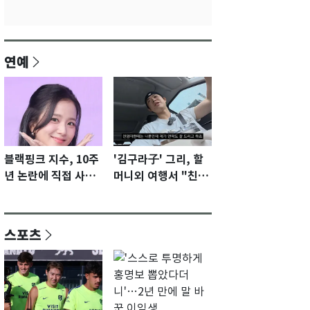
연예
블랙핑크 지수, 10주
'김구라子' 그리, 할
년 논란에 직접 사과
머니외 여행서 "친모
"큰 섭섭함 안겨 미
전라도에 잘 있어"…
안"
유튜브서 언급
스포츠