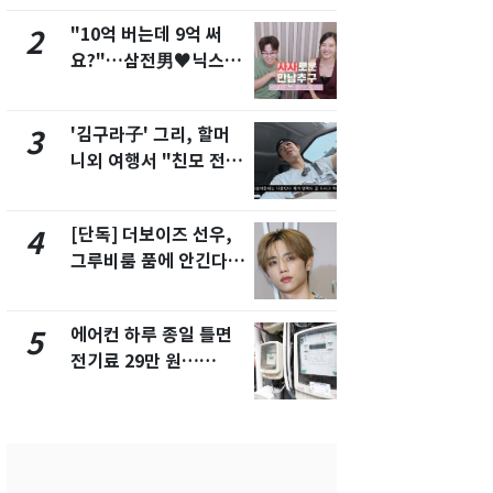
"10억 버는데 9억 써
[단독] 경찰,
2
7
요?"…삼전男♥닉스女
제작사 회장
3:3 단체소개팅 예능 화
시장법 위반
제
'김구라子' 그리, 할머
낮 최고 37
3
8
니외 여행서 "친모 전라
속…전국 곳곳
도에 잘 있어"…유튜브
날씨]
서 언급
[단독] 더보이즈 선우,
[단독]중수
4
9
그루비룸 품에 안긴다…
수사관 경력
앳에어리어와 전속계약
진…법무사·
택' 유지
에어컨 하루 종일 틀면
회춘실험 억만
5
10
전기료 29만 원…
친 생리혈' 냉동고 보
450kWh 넘으면 '요금
관…"자궁 
폭탄'
해"