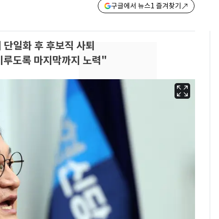
구글에서 뉴스1 즐겨찾기
 단일화 후 후보직 사퇴
이루도록 마지막까지 노력"
13호 태풍 '돌핀' 日오
6
키나와·가고시마현 접
근…26만명 대피령