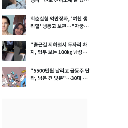
행서 "친모 전라도에 잘 있
어"…유튜브서 언급
회춘실험 억만장자, '여친 생
리혈' 냉동고 보관…"자궁 내
부 궁금해"
"출근길 지하철서 두자리 차
지, 업무 보는 100㎏ 남성…
부딪히면 신경질"
"5500만원 날리고 급등주 단
타, 남은 건 빚뿐"…30대 여
성 파혼 위기