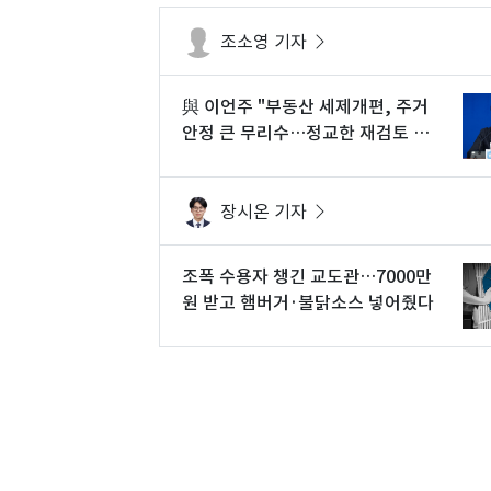
조소영 기자
與 이언주 "부동산 세제개편, 주거
안정 큰 무리수…정교한 재검토 필
요"
장시온 기자
조폭 수용자 챙긴 교도관…7000만
원 받고 햄버거·불닭소스 넣어줬다