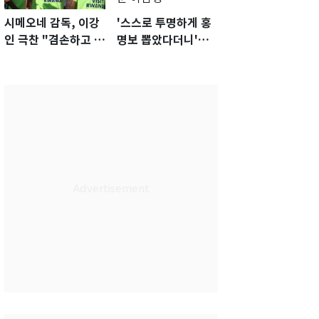
시메오네 감독, 이강
'스스로 투명하게 홍
인 극찬 "겸손하고 노
명보 뽑았다더니'…2
력하는 선수…좋은
년 만에 말 바꾼 이임
첫인상"
생