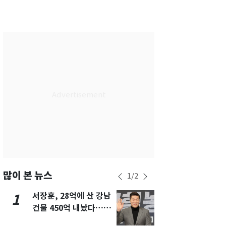
서울
24
℃
부산
27
℃
대구
27
℃
인천
26
℃
광주
27
℃
대전
27
℃
울산
26
℃
강릉
20
℃
제주
25
℃
많이 본 뉴스
1
/
2
서장훈, 28억에 산 강남
13호 태풍 '
1
6
건물 450억 내놨다…세
키나와·가고
후 차익 280억 '잭팟'
근…26만명