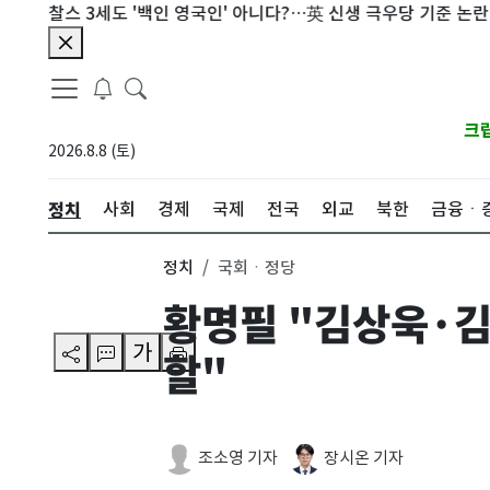
찰스 3세도 '백인 영국인' 아니다?…英 신생 극우당 기준 논란
메시
크
2026.8.8 (토)
정치
사회
경제
국제
전국
외교
북한
금융ㆍ
정치
국회ㆍ정당
황명필 "김상욱·김
가
할"
조소영 기자
장시온 기자