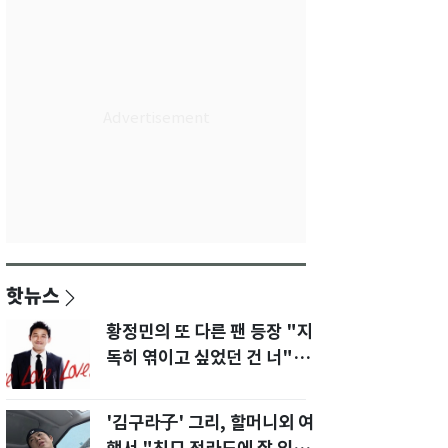
핫뉴스
황정민의 또 다른 팬 등장 "지
독히 엮이고 싶었던 건 너" 폭
로녀 직격
'김구라子' 그리, 할머니외 여