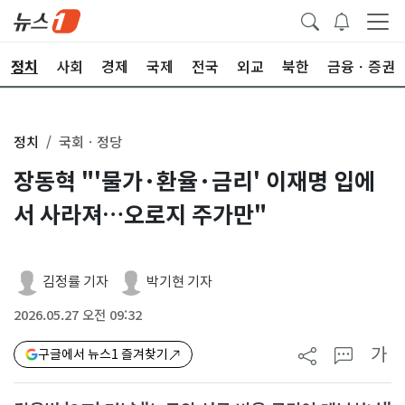
정치
사회
경제
국제
전국
외교
북한
금융ㆍ증권
정치
국회ㆍ정당
장동혁 "'물가·환율·금리' 이재명 입에
서 사라져…오로지 주가만"
김정률 기자
박기현 기자
2026.05.27 오전 09:32
가
구글에서 뉴스1 즐겨찾기