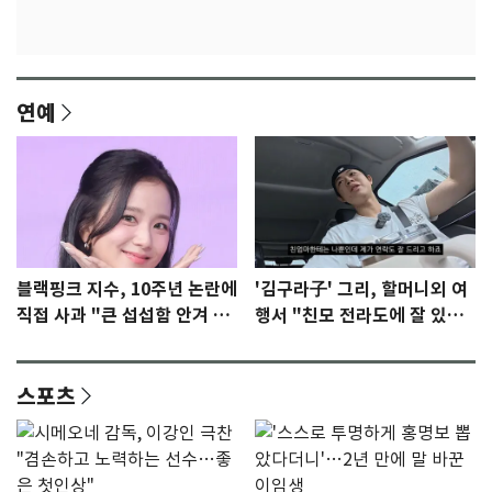
연예
블랙핑크 지수, 10주년 논란에
'김구라子' 그리, 할머니외 여
직접 사과 "큰 섭섭함 안겨 미
행서 "친모 전라도에 잘 있
안"
어"…유튜브서 언급
스포츠