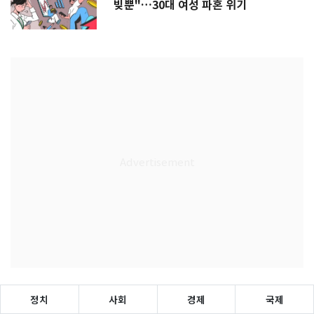
빚뿐"…30대 여성 파혼 위기
정치
사회
경제
국제