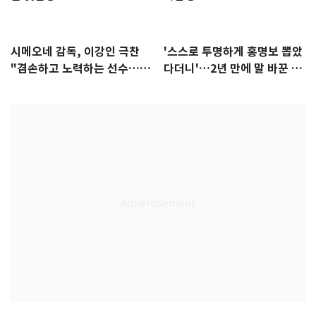
시메오네 감독, 이강인 극찬
'스스로 투명하게 홍명보 뽑았
"겸손하고 노력하는 선수…좋
다더니'…2년 만에 말 바꾼 이
은 첫인상"
임생