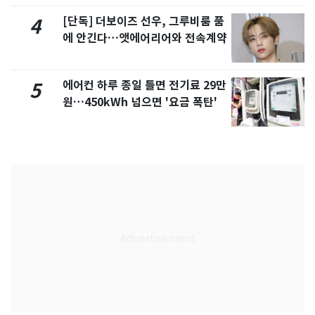
[단독] 더보이즈 선우, 그루비룸 품
4
에 안긴다…앳에어리어와 전속계약
에어컨 하루 종일 틀면 전기료 29만
5
원…450kWh 넘으면 '요금 폭탄'