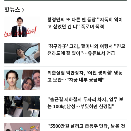
핫뉴스
황정민의 또 다른 팬 등장 "지독히 엮이
고 싶었던 건 너" 폭로녀 직격
'김구라子' 그리, 할머니외 여행서 "친모
전라도에 잘 있어"…유튜브서 언급
회춘실험 억만장자, '여친 생리혈' 냉동
고 보관…"자궁 내부 궁금해"
"출근길 지하철서 두자리 차지, 업무 보
는 100㎏ 남성…부딪히면 신경질"
"5500만원 날리고 급등주 단타, 남은 건