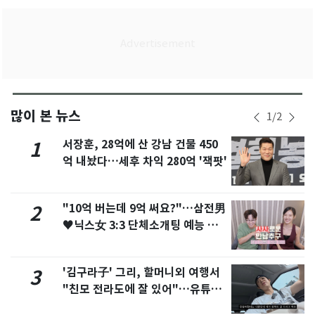
많이 본 뉴스
1
/
2
서장훈, 28억에 산 강남 건물 450
1
억 내놨다…세후 차익 280억 '잭팟'
"10억 버는데 9억 써요?"…삼전男
2
♥닉스女 3:3 단체소개팅 예능 화
제
'김구라子' 그리, 할머니외 여행서
3
"친모 전라도에 잘 있어"…유튜브
서 언급