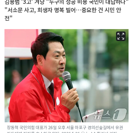
김용범 '3고' 겨냥 "누구의 성공 비용 국민이 대납하나"
"서소문 사고, 희생자 명복 빌어…중요한 건 시민 안
전"
장동혁 국민의힘 대표가 26일 오후 서울 마포구 경의선숲길에서 유권