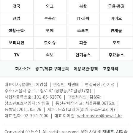
전국
외교
북한
금융·증권
산업
부동산
IT·과학
바이오
생활·문화
연예
스포츠
연재물
오피니언
핫이슈
피플
포토
TV
속보
인기뉴스
주요뉴스
회사소개
광고/제휴·구매문의
이용약관·정책
고충처리
대표이사/발행인 : 이영섭
|
편집인 : 채원배
|
편집국장 : 김기성
|
주소 : 서울시 종로구 종로 47 (공평동,SC빌딩17층)
|
사업자등록번호 : 101-86-62870
|
고충처리인 : 김성환
|
청소년보호책임자 : 안병길
|
통신판매업신고 : 서울종로 0676호
|
등록일 : 2011. 05. 26
|
제호 : 뉴스1코리아(읽기: 뉴스원코리아)
|
대표 전화 : 02-397-7000
|
대표 이메일 :
webmaster@news1.kr
Copyright ⓒ 뉴스1. All rights reserved. 무단 사용 및 재배포, AI학습