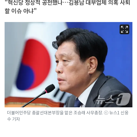
"혁신당 정상적 공천했나…김용남 대부업체 의혹 사퇴
할 이슈 아냐"
더불어민주당 총괄선대본부장을 맡은 조승래 사무총장. ⓒ 뉴스1 신웅
수 기자