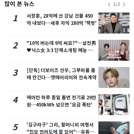
많이 본 뉴스
1
/
2
서장훈, 28억에 산 강남 건물 450
1
억 내놨다…세후 차익 280억 '잭팟'
"10억 버는데 9억 써요?"…삼전男
2
♥닉스女 3:3 단체소개팅 예능 화
제
[단독] 더보이즈 선우, 그루비룸 품
3
에 안긴다…앳에어리어와 전속계약
에어컨 하루 종일 틀면 전기료 29만
4
원…450kWh 넘으면 '요금 폭탄'
'김구라子' 그리, 할머니외 여행서
5
"친모 전라도에 잘 있어"…유튜브