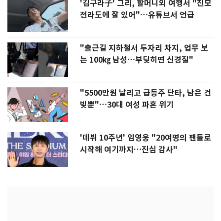
'김구라子' 그리, 할머니외 여행서 "친모
전라도에 잘 있어"…유튜브서 언급
"출근길 지하철서 두자리 차지, 업무 보
는 100㎏ 남성…부딪히면 신경질"
"5500만원 날리고 급등주 단타, 남은 건
빚뿐"…30대 여성 파혼 위기
'데뷔 10주년' 임영웅 "20여명의 팬들로
시작해 여기까지…진심 감사"