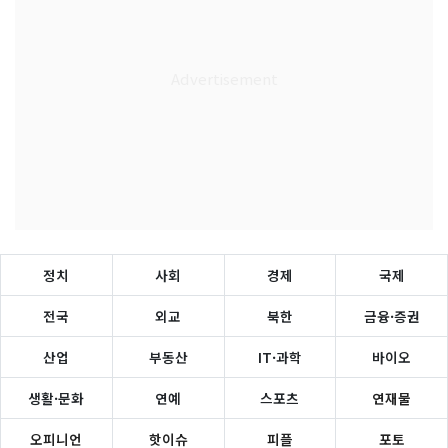
정치
사회
경제
국제
전국
외교
북한
금융·증권
산업
부동산
IT·과학
바이오
생활·문화
연예
스포츠
연재물
오피니언
핫이슈
피플
포토