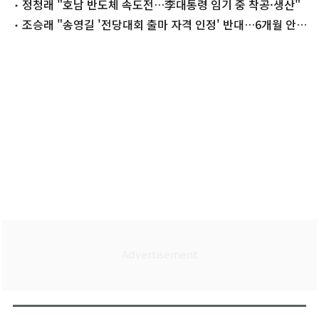
사권' 격돌 예고
정청래 "호남 반도체 속도전…李대통령 임기 중 착공·생산"
조승래 "송영길 '전당대회 출마 자격 인정' 반대…6개월 안돼
근본적 하자"