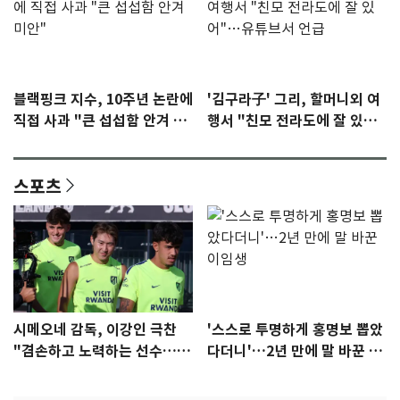
블랙핑크 지수, 10주년 논란에
'김구라子' 그리, 할머니외 여
직접 사과 "큰 섭섭함 안겨 미
행서 "친모 전라도에 잘 있
안"
어"…유튜브서 언급
스포츠
시메오네 감독, 이강인 극찬
'스스로 투명하게 홍명보 뽑았
"겸손하고 노력하는 선수…좋
다더니'…2년 만에 말 바꾼 이
은 첫인상"
임생