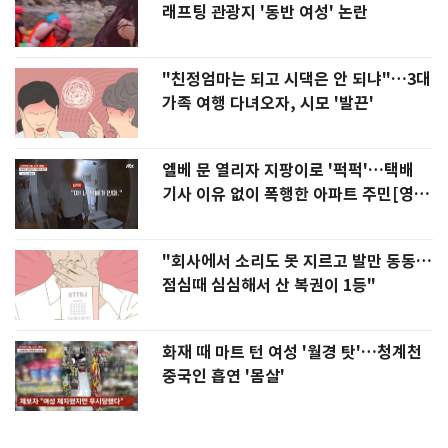
래프팅 관광지 '동반 여성' 논란
"친정엄마는 되고 시댁은 안 되냐"…3대
가족 여행 다녀오자, 시모 '발끈'
엘베 문 열리자 지팡이로 '퍽퍽'…택배
기사 이유 없이 폭행한 아파트 주민[영
상]
"회사에서 소리도 못 지르고 발만 동동…
점심때 심심해서 산 복권이 1등"
화재 때 마트 턴 여성 '월경 탓'…청계천
중국인 흡연 '몸살'