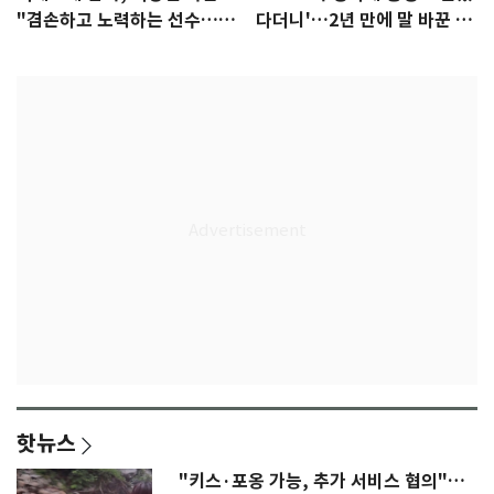
"겸손하고 노력하는 선수…좋
다더니'…2년 만에 말 바꾼 이
은 첫인상"
임생
핫뉴스
"키스·포옹 가능, 추가 서비스 협의"…