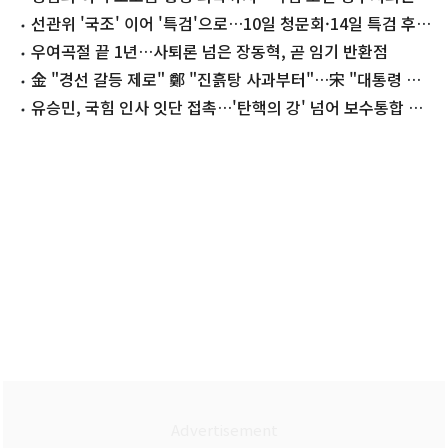
'지탄'
선관위 '국조' 이어 '특검'으로…10일 청문회·14일 특검 후
보 추천
우여곡절 끝 1년…사퇴론 넘은 장동혁, 곧 임기 반환점
金 "경선 갈등 제로" 鄭 "진흙탕 사과부터"…宋 "대통령 지
킬 사람 나"
유승민, 국힘 인사 잇단 접촉…'탄핵의 강' 넘어 보수통합 띄
운다