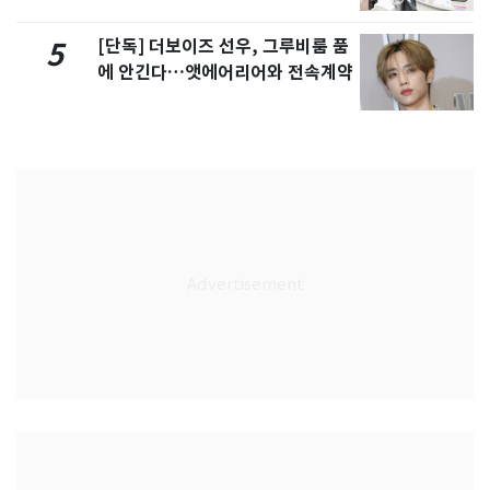
[단독] 더보이즈 선우, 그루비룸 품
5
에 안긴다…앳에어리어와 전속계약