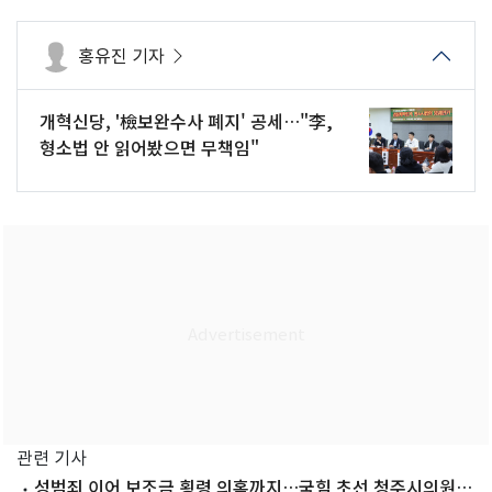
홍유진 기자
개혁신당, '檢보완수사 폐지' 공세…"李,
형소법 안 읽어봤으면 무책임"
관련 기사
성범죄 이어 보조금 횡령 의혹까지…국힘 초선 청주시의원