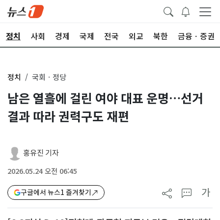
정치
사회
경제
국제
전국
외교
북한
금융ㆍ증권
정치
국회ㆍ정당
남은 열흘에 걸린 여야 대표 운명…선거
결과 따라 권력구도 재편
홍유진 기자
2026.05.24 오전 06:45
가
구글에서 뉴스1 즐겨찾기