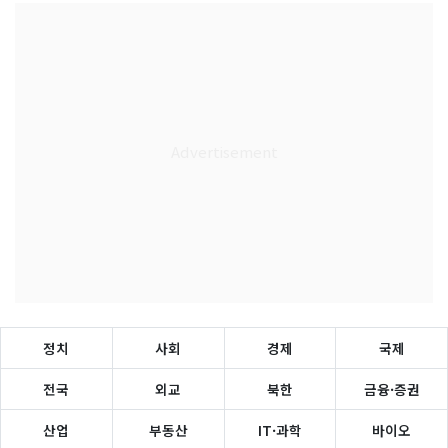
정치
사회
경제
국제
전국
외교
북한
금융·증권
산업
부동산
IT·과학
바이오