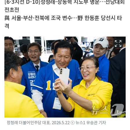
[6·3지선 D-10]정청래-장동혁 지도부 명운…전당대회
전초전
與 서울·부산·전북에 조국 변수…野 한동훈 당선시 타
격
정청래 더불어민주당 대표. 2026.5.22 ⓒ 뉴스1 유승관 기자