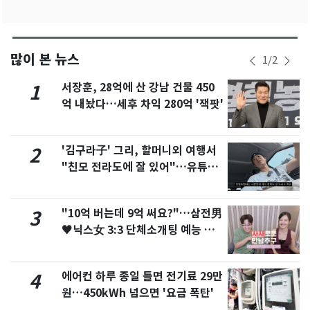
많이 본 뉴스
1
/
2
서장훈, 28억에 산 강남 건물 450
1
억 내놨다…세후 차익 280억 '잭팟'
'김구라子' 그리, 할머니외 여행서
2
"친모 전라도에 잘 있어"…유튜브
서 언급
"10억 버는데 9억 써요?"…삼전男
3
♥닉스女 3:3 단체소개팅 예능 화
제
에어컨 하루 종일 틀면 전기료 29만
4
원…450kWh 넘으면 '요금 폭탄'