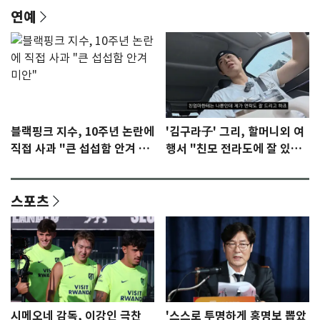
연예
블랙핑크 지수, 10주년 논란에
'김구라子' 그리, 할머니외 여
직접 사과 "큰 섭섭함 안겨 미
행서 "친모 전라도에 잘 있
안"
어"…유튜브서 언급
스포츠
시메오네 감독, 이강인 극찬
'스스로 투명하게 홍명보 뽑았