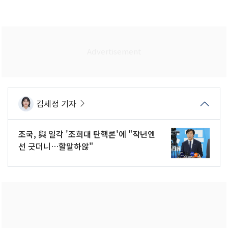
김세정 기자
조국, 與 일각 '조희대 탄핵론'에 "작년엔
선 긋더니…할말하않"