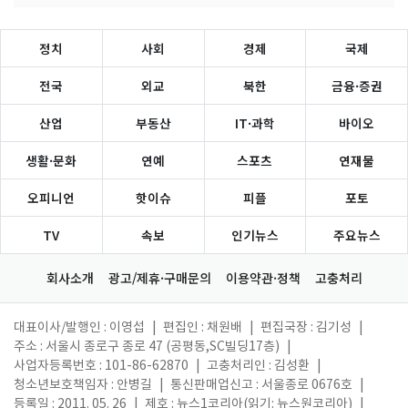
정치
사회
경제
국제
전국
외교
북한
금융·증권
산업
부동산
IT·과학
바이오
생활·문화
연예
스포츠
연재물
오피니언
핫이슈
피플
포토
TV
속보
인기뉴스
주요뉴스
회사소개
광고/제휴·구매문의
이용약관·정책
고충처리
대표이사/발행인 : 이영섭
|
편집인 : 채원배
|
편집국장 : 김기성
|
주소 : 서울시 종로구 종로 47 (공평동,SC빌딩17층)
|
사업자등록번호 : 101-86-62870
|
고충처리인 : 김성환
|
청소년보호책임자 : 안병길
|
통신판매업신고 : 서울종로 0676호
|
등록일 : 2011. 05. 26
|
제호 : 뉴스1코리아(읽기: 뉴스원코리아)
|