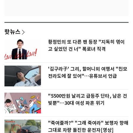
핫뉴스
황정민의 또 다른 팬 등장 "지독히 엮이
고 싶었던 건 너" 폭로녀 직격
'김구라子' 그리, 할머니외 여행서 "친모
전라도에 잘 있어"…유튜브서 언급
"5500만원 날리고 급등주 단타, 남은 건
빚뿐"…30대 여성 파혼 위기
"죽여줄까?" "그래 죽여라" 보행자 향해
그대로 차량 돌진한 운전자[영상]