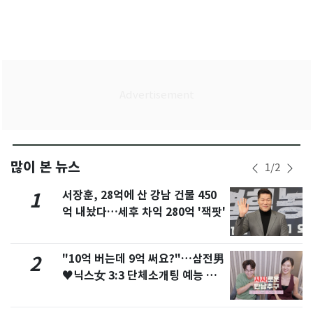
많이 본 뉴스
1
/
2
서장훈, 28억에 산 강남 건물 450
1
억 내놨다…세후 차익 280억 '잭팟'
"10억 버는데 9억 써요?"…삼전男
2
♥닉스女 3:3 단체소개팅 예능 화
제