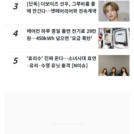
[단독] 더보이즈 선우, 그루비룸 품
3
에 안긴다…앳에어리어와 전속계약
에어컨 하루 종일 틀면 전기료 29만
4
원…450kWh 넘으면 '요금 폭탄'
'효리수' 진짜 온다…소녀시대 효연
5
·유리·수영 유닛 출격 [N이슈]