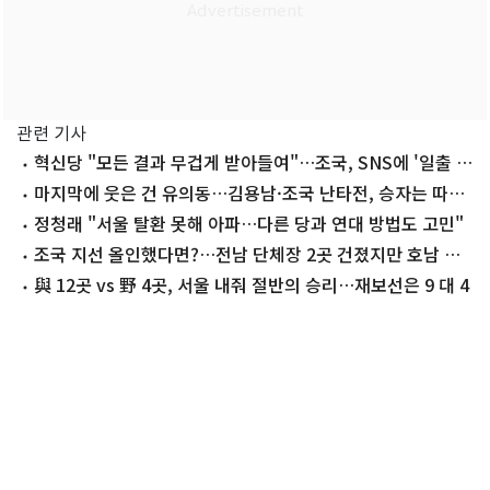
관련 기사
혁신당 "모든 결과 무겁게 받아들여"…조국, SNS에 '일출 사
진'
마지막에 웃은 건 유의동…김용남·조국 난타전, 승자는 따로
있었다
정청래 "서울 탈환 못해 아파…다른 당과 연대 방법도 고민"
조국 지선 올인했다면?…전남 단체장 2곳 건졌지만 호남 곳
곳 석패
與 12곳 vs 野 4곳, 서울 내줘 절반의 승리…재보선은 9 대 4