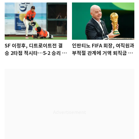
SF 이정후, 디트로이트전 결
인판티노 FIFA 회장, 여직원과
승 2타점 적시타…5-2 승리 견
부적절 관계에 거액 퇴직금 지
인
급 논란