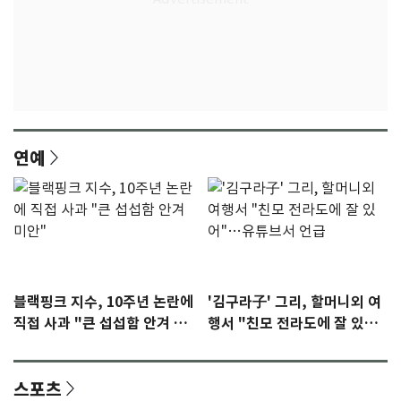
연예
블랙핑크 지수, 10주년 논란에
'김구라子' 그리, 할머니외 여
직접 사과 "큰 섭섭함 안겨 미
행서 "친모 전라도에 잘 있
안"
어"…유튜브서 언급
스포츠