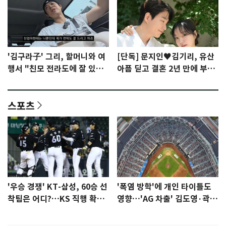
'김구라子' 그리, 할머니와 여
[단독] 문지인♥김기리, 유산
행서 "친모 전라도에 잘 있
아픔 딛고 결혼 2년 만에 부모
어"…유튜브서 언급
됐다…7일 득남
스포츠
'우승 경쟁' KT-삼성, 60승 선
'폭염 방학'에 개인 타이틀도
착팀은 어디?…KS 직행 확률
영향…'AG 차출' 김도영·곽빈
77.8%
울상