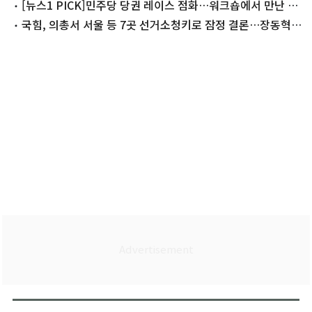
평
[뉴스1 PICK]민주당 당권 레이스 점화…워크숍에서 만난 정
청래·김민석
국힘, 의총서 서울 등 7곳 선거소청키로 잠정 결론…장동혁
사퇴론 '분출'