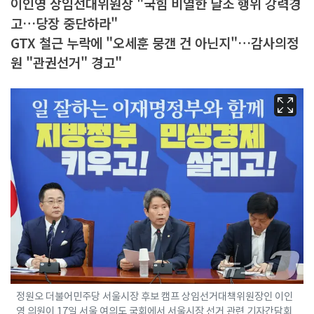
이인영 상임선대위원장 "국힘 비열한 날조 행위 강력경
고…당장 중단하라"
GTX 철근 누락에 "오세훈 뭉갠 건 아닌지"…감사의정
원 "관권선거" 경고"
정원오 더불어민주당 서울시장 후보 캠프 상임선거대책위원장인 이인
영 의원이 17일 서울 여의도 국회에서 서울시장 선거 관련 기자간담회