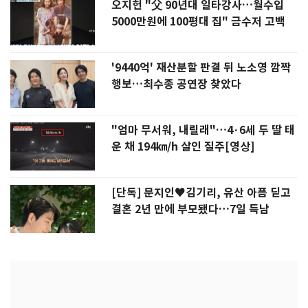
오지헌 "父 90년대 일타강사…월수입
5000만원에 100평대 집" 금수저 고백
'9440억' 재산분할 판결 뒤 노소영 깜짝
행보…최수종 공연장 찾았다
"엄마 무서워, 내릴래"…4·6세 두 딸 태
운 채 194㎞/h 살인 질주[영상]
[단독] 문지인♥김기리, 유산 아픔 딛고
결혼 2년 만에 부모됐다…7일 득남