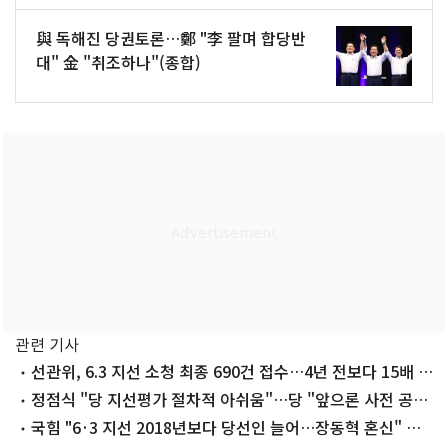
與 독해진 당권토론…鄭 "李 팔며 합당반
대" 金 "취조하나"(종합)
관련 기사
선관위, 6.3 지선 소청 최종 690건 접수…4년 전보다 15배 폭
증(종합)
정점식 "당 지선평가 절차적 아쉬움"…당 "앞으론 사전 공
유"
국힘 "6·3 지선 2018년보다 당선인 늘어…장동혁 혼신" 자