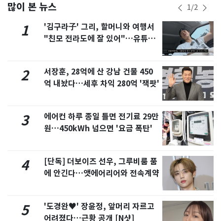
많이 본 뉴스
1
/
2
'김구라子' 그리, 할머니와 여행서
1
"친모 전라도에 잘 있어"…유튜브
서 언급
서장훈, 28억에 산 강남 건물 450
2
억 내놨다…세후 차익 280억 '잭팟'
에어컨 하루 종일 틀면 전기료 29만
3
원…450kWh 넘으면 '요금 폭탄'
[단독] 더보이즈 선우, 그루비룸 품
4
에 안긴다…앳에어리어와 전속계약
'도경완♥' 장윤정, 앞머리 자르고
5
어려졌다…근황 공개 [N샷]