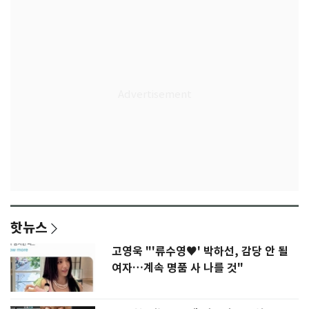
핫뉴스
고영욱 "'류수영♥' 박하선, 감당 안 될
여자…계속 명품 사 나를 것"