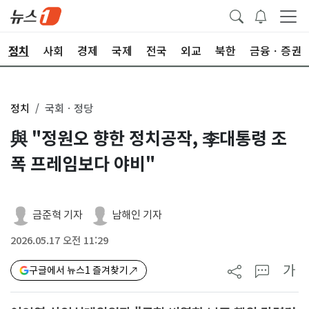
정치
사회
경제
국제
전국
외교
북한
금융ㆍ증권
정치
국회ㆍ정당
與 "정원오 향한 정치공작, 李대통령 조
폭 프레임보다 야비"
금준혁 기자
남해인 기자
2026.05.17 오전 11:29
가
구글에서 뉴스1 즐겨찾기