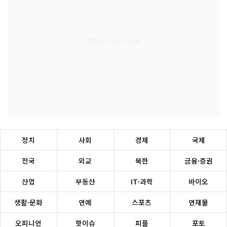
정치
사회
경제
국제
전국
외교
북한
금융·증권
산업
부동산
IT·과학
바이오
생활·문화
연예
스포츠
연재물
오피니언
핫이슈
피플
포토