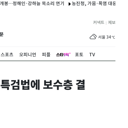
봉…정해인·강하늘 목소리 연기
농진청, 가뭄·폭염 대응 현장 지원…
커넥트
제보
|
제주
30
℃
문
서울
34
℃
부산
31
℃
스포츠
오피니언
피플
포토
TV
대구
34
℃
인천
34
℃
 특검법에 보수층 결
광주
35
℃
대전
35
℃
울산
31
℃
강릉
29
℃
제주
30
℃