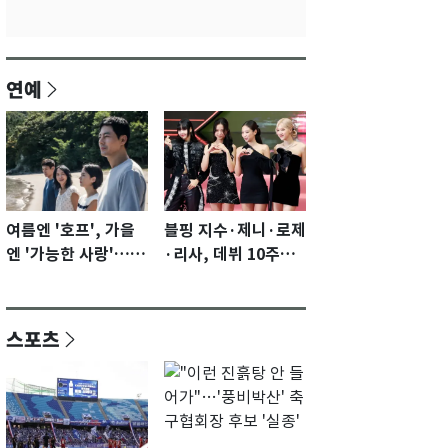
연예
여름엔 '호프', 가을
블핑 지수·제니·로제
엔 '가능한 사랑'…국
·리사, 데뷔 10주년
제영화제 수상 기대
이벤트 '완전체' 참석
감 [N이슈]
확정…기대감 UP
스포츠