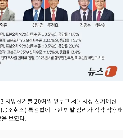
"캐리비안 베이 여자 탈
7
의실에 남자가 있어
요"…경찰 수사
전남광주 화정역 인근서
8
교통사고로 40대 심정
지…6명 부상
축구협회, 외국인 심판
9
들 10여명 대상 '성 접
대' 의혹…월드컵·올림
픽 예선 등
美 상원 클래리티법 처
10
6·3 지방선거를 20여일 앞두고 서울시장 선거에선
리 난항…민주당 "윤리
·AML 보완 우선"
소(공소취소) 특검법에 대한 반발 심리가 각각 작용해
을 보였다.