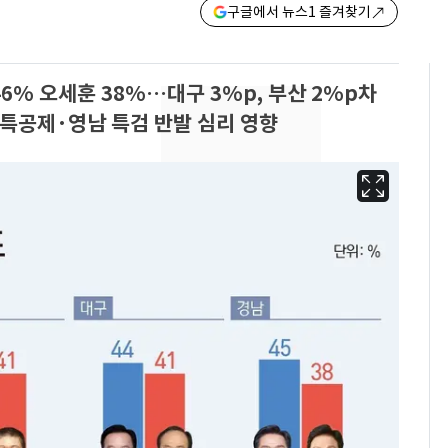
구글에서 뉴스1 즐겨찾기
46% 오세훈 38%…대구 3%p, 부산 2%p차
장특공제·영남 특검 반발 심리 영향
13호 태풍 '돌핀' 日오
6
키나와·가고시마현 접
근…26만명 대피령