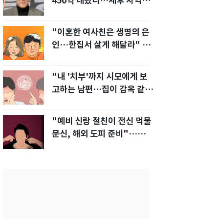
450억 내놨다…세후 차익
280억 '잭팟'
"이혼한 여사친은 생명의 은
인…한집서 살게 해달라" 남
편 요구에 '절망'
"내 '치부'까지 시모에게 보
고하는 남편…집이 감옥 같
다" 아내 고통
"예비 신랑 절친이 전신 먹물
문신, 해외 도피 준비"…예비
신부 '혼란'