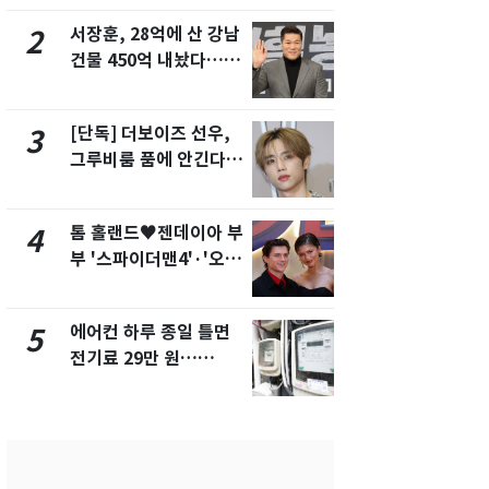
제
서장훈, 28억에 산 강남
"캐리비안 
2
7
건물 450억 내놨다…세
의실에 남자
후 차익 280억 '잭팟'
요"…경찰 
[단독] 더보이즈 선우,
전남광주 화
3
8
그루비룸 품에 안긴다…
교통사고로 
앳에어리어와 전속계약
지…6명 부
톰 홀랜드♥젠데이아 부
축구협회, 
4
9
부 '스파이더맨4'·'오디
들 10여명 대
세이'로 극장 장악
대' 의혹…
픽 예선 등
에어컨 하루 종일 틀면
美 상원 클
5
10
전기료 29만 원…
리 난항…민
450kWh 넘으면 '요금
·AML 보완
폭탄'