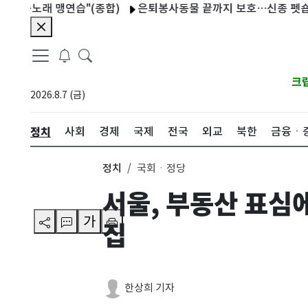
…노래 맹연습"(종합)
은퇴봉사동물 끝까지 보호…신종 펫숍의 보호
크
2026.8.7 (금)
정치
사회
경제
국제
전국
외교
북한
금융ㆍ
정치
국회ㆍ정당
서울, 부동산 표심
가
집
한상희 기자