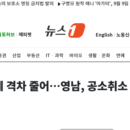
소 명칭 금지법 발의
구병모 원작 애니 '아가미', 9월 9일 개
립토허브
해피펫
English
노동신
|
|
증권
산업
부동산
ITㆍ과학
바이오
생활ㆍ문화
연예
에 격차 줄어…영남, 공소취소