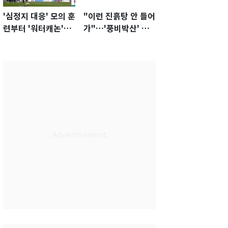
'심정지 대응' 모의 훈
"이런 진흙탕 안 들어
련부터 '워터캐논'까
가"…'풍비박산' 축
지 준비…쉼 없는 K
구협회장 후보 '실종'
리그