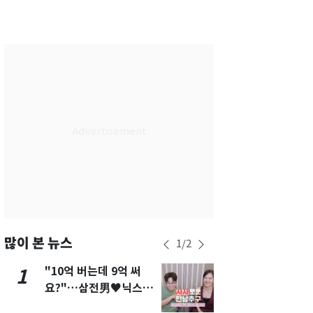
서울
34
℃
부산
31
℃
대구
34
℃
인천
34
℃
광주
35
℃
대전
35
℃
울산
31
℃
강릉
29
℃
제주
30
℃
많이 본 뉴스
1
/
2
"10억 버는데 9억 써
13호 태풍 '
1
6
요?"…삼전男♥닉스女
키나와·가고
3:3 단체소개팅 예능 화
근…26만명