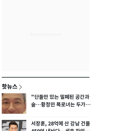
핫뉴스
"단둘만 있는 밀폐된 공간과
술…황정민 폭로녀는 두가지
에 집착했다"
서장훈, 28억에 산 강남 건물