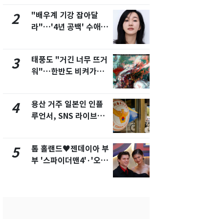
제
"배우계 기강 잡아달
[단독]"이번
2
7
라"…'4년 공백' 수애,
현, 토스역
SNS 오픈·프로필 공개
울 지하철에
화제
새겼다
태풍도 "거긴 너무 뜨거
SK하이닉스
3
8
워"…한반도 비켜가는
켓 하한가…
'돌핀'과 '찬홈'
에 시초가 
용산 거주 일본인 인플
"캐리비안 
4
9
루언서, SNS 라이브방
의실에 남자
송 도중 사망
요"…경찰 
톰 홀랜드♥젠데이아 부
전남광주통
5
10
부 '스파이더맨4'·'오디
무부시장 후
세이'로 극장 장악
윤난실 지명