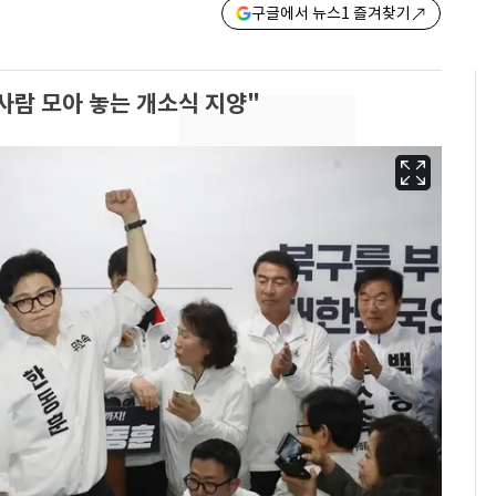
구글에서 뉴스1 즐겨찾기
 사람 모아 놓는 개소식 지양"
펄펄 끓는 서울, 40도
6
돌파하나…한낮 39도
폭염[오늘날씨]