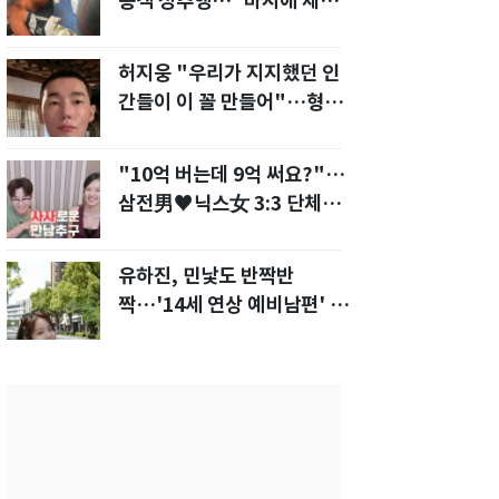
승객 성추행…"바지에 체액
까지 묻었다"
허지웅 "우리가 지지했던 인
간들이 이 꼴 만들어"…형소
법 개정안에 발끈
"10억 버는데 9억 써요?"…
삼전男♥닉스女 3:3 단체소
개팅 예능 화제
유하진, 민낯도 반짝반
짝…'14세 연상 예비남편' 강
균성이 반한 청순 미모