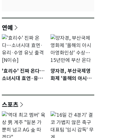
연예
'효리수' 진짜 온다…
양자경, 부산국제영
소녀시대 효연·유리·
화제 '올해의 아시아
수영 유닛 출격 [N이
영화인상' 수상…15
슈]
년만에 부산 온다
스포츠