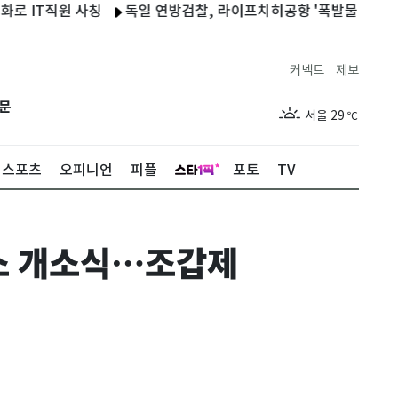
T직원 사칭
독일 연방검찰, 라이프치히공항 '폭발물 드론' 수사…"
커넥트
제보
|
제주
26
℃
문
서울
29
℃
부산
26
℃
스포츠
오피니언
피플
포토
TV
대구
26
℃
인천
27
℃
무소 개소식…조갑제
광주
25
℃
대전
26
℃
울산
25
℃
강릉
23
℃
제주
26
℃