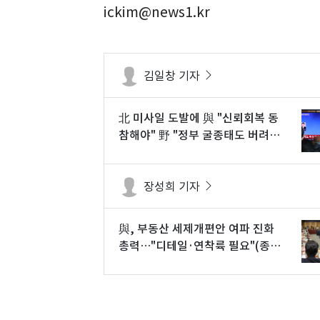
ickim@news1.kr
김일창 기자
北 미사일 도발에 與 "신뢰회복 동
참해야" 野 "정부 굴종태도 버려
야"
장성희 기자
與, 부동산 세제개편안 여파 진화
총력…"디테일·연착륙 필요"(종
합)