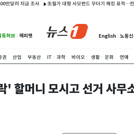
러 지급 조사
美월가 대형 사모펀드 무더기 해킹 표적…전화로 I
립토허브
해피펫
English
노동신
|
|
증권
산업
부동산
ITㆍ과학
바이오
생활ㆍ문화
연예
시락' 할머니 모시고 선거 사