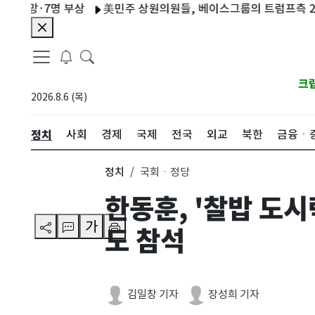
·7명 부상
美민주 상원의원들, 베이스그룹의 트럼프측 200만달
크
2026.8.6 (목)
정치
사회
경제
국제
전국
외교
북한
금융ㆍ
정치
국회ㆍ정당
한동훈, '찰밥 도
가
도 참석
김일창 기자
장성희 기자