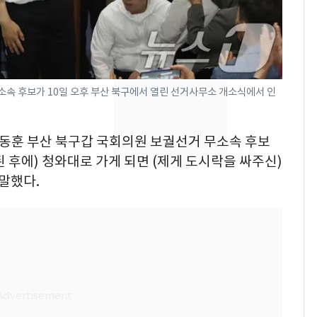
[단독]"이번 역은 신논
7
현, 토스역입니다"…서
울 지하철에 토스 이름
새겼다
SK하이닉스 또 프리마
8
속 후보가 10일 오후 부산 북구에서 열린 선거사무소 개소식에서 인
켓 하한가…달랑 11주
에 시초가 소동
 한동훈 부산 북구갑 국회의원 보궐선거 무소속 후보
"캐리비안 베이 여자 탈
9
된 후에) 청와대로 가게 되면 (제게 도시락을 싸주신)
의실에 남자가 있어
말했다.
요"…경찰 수사
전남광주통합특별시 정
10
무부시장 후보 백승주·
윤난실 지명