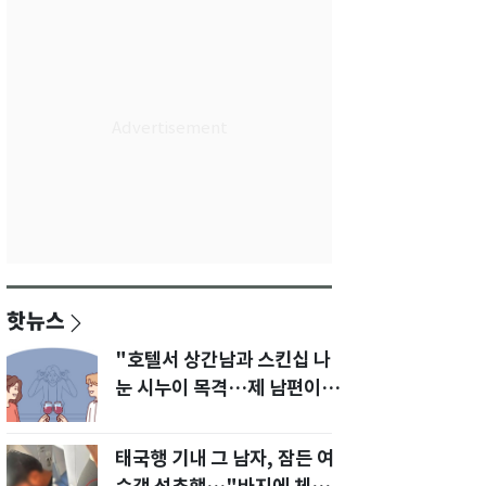
핫뉴스
"호텔서 상간남과 스킨십 나
눈 시누이 목격…제 남편이
입 다물라 하네요"
태국행 기내 그 남자, 잠든 여