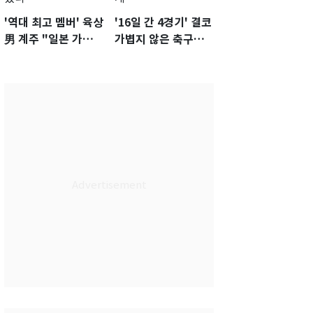
'역대 최고 멤버' 육상
'16일 간 4경기' 결코
男 계주 "일본 가뿐히
가볍지 않은 축구대
넘고 AG 金 따겠다"
표팀 '임시 감독' 무게