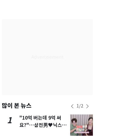
서울
29
℃
부산
26
℃
대구
26
℃
인천
27
℃
광주
25
℃
대전
26
℃
울산
25
℃
강릉
23
℃
제주
26
℃
많이 본 뉴스
1
/
2
"10억 버는데 9억 써
펄펄 끓는 서
1
6
요?"…삼전男♥닉스女
돌파하나…한
3:3 단체소개팅 예능 화
폭염[오늘날