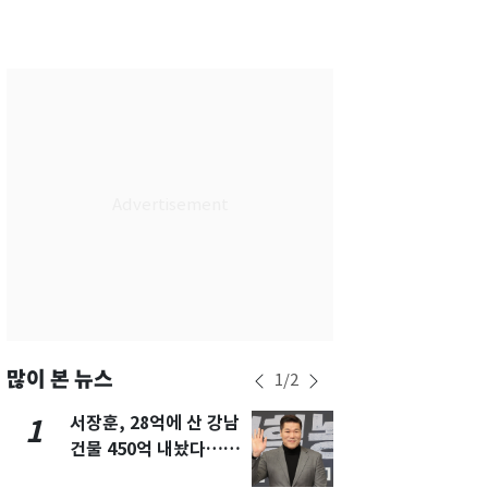
서울
32
℃
부산
29
℃
대구
30
℃
인천
31
℃
광주
30
℃
대전
28
℃
울산
28
℃
강릉
26
℃
제주
29
℃
많이 본 뉴스
1
/
2
서장훈, 28억에 산 강남
13호 태풍 '
1
6
건물 450억 내놨다…세
키나와·가고
후 차익 280억 '잭팟'
근…26만명