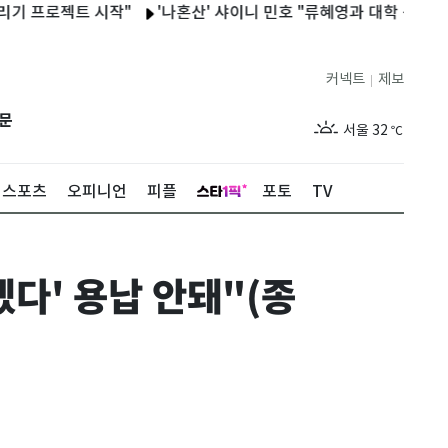
로젝트 시작"
'나혼산' 샤이니 민호 "류혜영과 대학 동기…불량 학생
커넥트
제보
|
제주
29
℃
문
서울
32
℃
부산
29
℃
스포츠
오피니언
피플
포토
TV
대구
30
℃
인천
31
℃
다' 용납 안돼"(종
광주
30
℃
대전
28
℃
울산
28
℃
강릉
26
℃
제주
29
℃