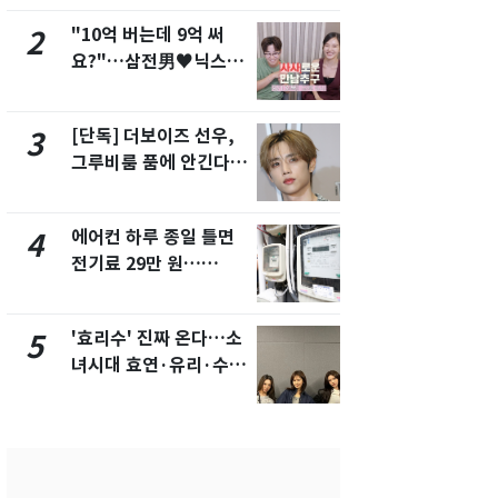
"10억 버는데 9억 써
"캐리비안 
2
7
요?"…삼전男♥닉스女
의실에 남자
3:3 단체소개팅 예능 화
요"…경찰 
제
[단독] 더보이즈 선우,
[단독]중수
3
8
그루비룸 품에 안긴다…
수사관 경력
앳에어리어와 전속계약
진…법무사·
택' 유지
에어컨 하루 종일 틀면
전남광주 화
4
9
전기료 29만 원…
교통사고로 
450kWh 넘으면 '요금
지…6명 부
폭탄'
'효리수' 진짜 온다…소
축구협회, 
5
10
녀시대 효연·유리·수영
들 10여명 대
유닛 출격 [N이슈]
대' 의혹…
픽 예선 등