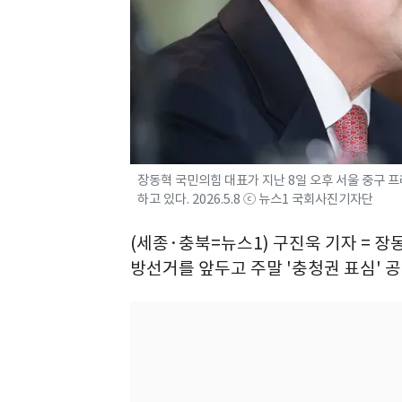
장동혁 국민의힘 대표가 지난 8일 오후 서울 중구
하고 있다. 2026.5.8 ⓒ 뉴스1 국회사진기자단
(세종·충북=뉴스1) 구진욱 기자 = 장
방선거를 앞두고 주말 '충청권 표심' 