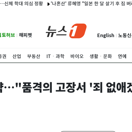
대 의심 정황
'나혼산' 류혜영 "일본 한 달 살기 후 짐 버리기 프
립토허브
해피펫
English
노동신
|
|
증권
산업
부동산
ITㆍ과학
바이오
생활ㆍ문화
연예
략…"품격의 고장서 '죄 없애겠