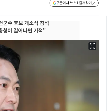
구글에서 뉴스1 즐겨찾기
옥천군수 후보 개소식 참석
충청이 일어나면 기적"
13호 태풍 '돌핀' 日오
6
키나와·가고시마현 접
근…26만명 대피령