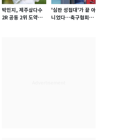
박민지, 제주삼다수
'심판 성접대'가 끝 아
2R 공동 2위 도약…
니었다…축구협회장
통산 최다 21승 신기
출장에 부인 3회 동반
록 도전
'펑펑'