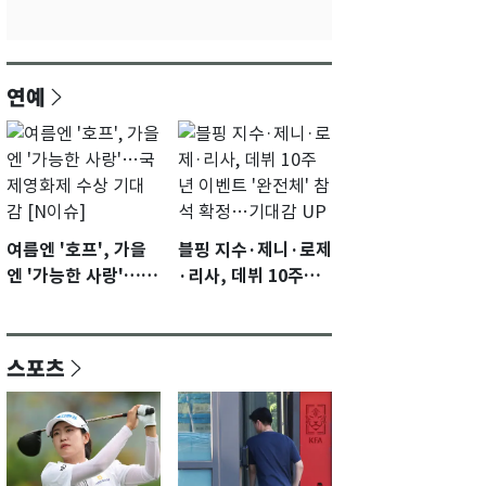
연예
여름엔 '호프', 가을
블핑 지수·제니·로제
엔 '가능한 사랑'…국
·리사, 데뷔 10주년
제영화제 수상 기대
이벤트 '완전체' 참석
감 [N이슈]
확정…기대감 UP
스포츠