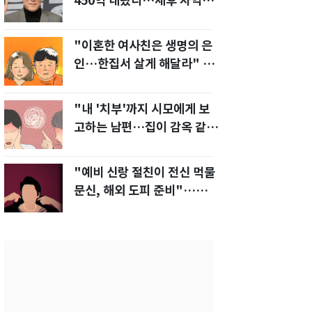
450억 내놨다…세후 차익
280억 '잭팟'
"이혼한 여사친은 생명의 은
인…한집서 살게 해달라" 남
편 요구에 '절망'
"내 '치부'까지 시모에게 보
고하는 남편…집이 감옥 같
다" 아내 고통
"예비 신랑 절친이 전신 먹물
문신, 해외 도피 준비"…예비
신부 '혼란'