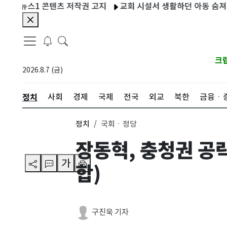
스1 콘텐츠 저작권 고지
교회 시설서 생활하던 아동 숨져…신체 학
크
2026.8.7 (금)
정치
사회
경제
국제
전국
외교
북한
금융ㆍ
정치
국회ㆍ정당
장동혁, 충청권 공
가
합)
구진욱 기자