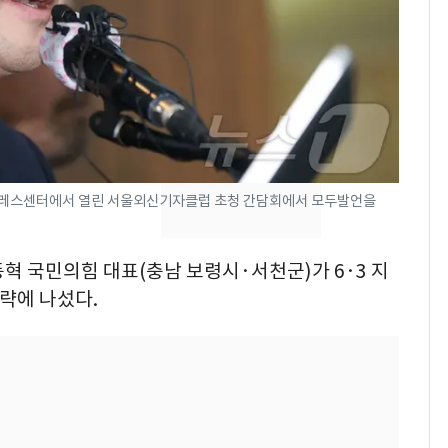
"캐리비안 베이 여자 탈
7
의실에 남자가 있어
요"…경찰 수사
[단독]중수청 가는 검찰
8
수사관 경력 합산 추
진…법무사·집행관 '혜
택' 유지
 프레스센터에서 열린 서울외신기자클럽 초청 간담회에서 모두발언을
전남광주 화정역 인근서
9
교통사고로 40대 심정
지…6명 부상
동혁 국민의힘 대표(충남 보령시·서천군)가 6·3 지
공략에 나섰다.
축구협회, 외국인 심판
10
들 10여명 대상 '성 접
대' 의혹…월드컵·올림
픽 예선 등