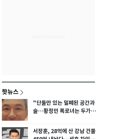
핫뉴스
"단둘만 있는 밀폐된 공간과
술…황정민 폭로녀는 두가지
에 집착했다"
서장훈, 28억에 산 강남 건물