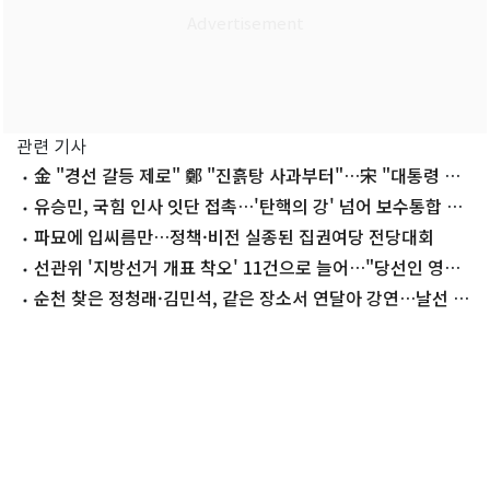
관련 기사
金 "경선 갈등 제로" 鄭 "진흙탕 사과부터"…宋 "대통령 지
킬 사람 나"
유승민, 국힘 인사 잇단 접촉…'탄핵의 강' 넘어 보수통합 띄
운다
파묘에 입씨름만…정책·비전 실종된 집권여당 전당대회
선관위 '지방선거 개표 착오' 11건으로 늘어…"당선인 영향
없어"
순천 찾은 정청래·김민석, 같은 장소서 연달아 강연…날선 공
방