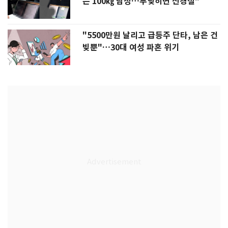
는 100㎏ 남성…부딪히면 신경질"
"5500만원 날리고 급등주 단타, 남은 건
빚뿐"…30대 여성 파혼 위기