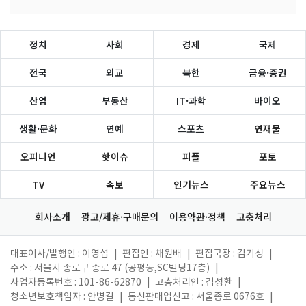
정치
사회
경제
국제
전국
외교
북한
금융·증권
산업
부동산
IT·과학
바이오
생활·문화
연예
스포츠
연재물
오피니언
핫이슈
피플
포토
TV
속보
인기뉴스
주요뉴스
회사소개
광고/제휴·구매문의
이용약관·정책
고충처리
대표이사/발행인 : 이영섭
|
편집인 : 채원배
|
편집국장 : 김기성
|
주소 : 서울시 종로구 종로 47 (공평동,SC빌딩17층)
|
사업자등록번호 : 101-86-62870
|
고충처리인 : 김성환
|
청소년보호책임자 : 안병길
|
통신판매업신고 : 서울종로 0676호
|