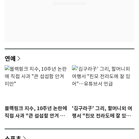
연예
블랙핑크 지수, 10주년 논란에
'김구라子' 그리, 할머니외 여
직접 사과 "큰 섭섭함 안겨 미
행서 "친모 전라도에 잘 있
안"
어"…유튜브서 언급
스포츠