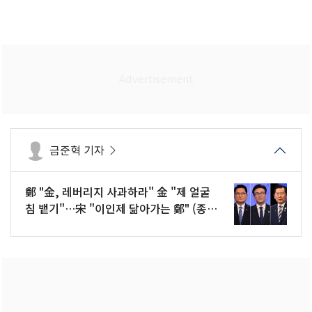
금준혁 기자
鄭 "金, 레버리지 사과하라" 金 "제 얼굴
침 뱉기"…宋 "이인제 닮아가는 鄭" (종
합)