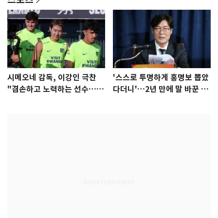
시메오네 감독, 이강인 극찬
'스스로 투명하게 홍명보 뽑았
"겸손하고 노력하는 선수…좋
다더니'…2년 만에 말 바꾼 이
은 첫인상"
임생