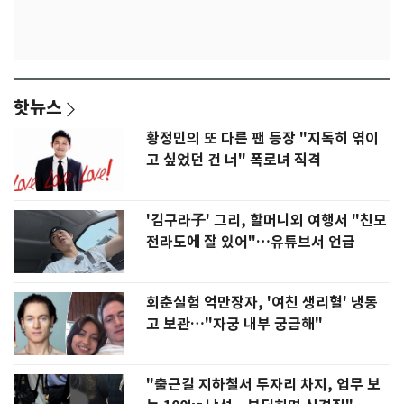
핫뉴스
황정민의 또 다른 팬 등장 "지독히 엮이
고 싶었던 건 너" 폭로녀 직격
'김구라子' 그리, 할머니외 여행서 "친모
전라도에 잘 있어"…유튜브서 언급
회춘실험 억만장자, '여친 생리혈' 냉동
고 보관…"자궁 내부 궁금해"
"출근길 지하철서 두자리 차지, 업무 보