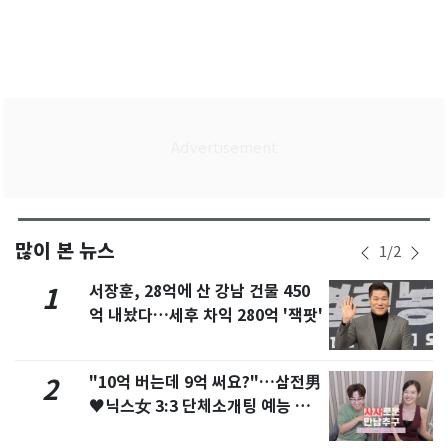
많이 본 뉴스
1
/
2
서장훈, 28억에 산 강남 건물 450
1
억 내놨다…세후 차익 280억 '잭팟'
"10억 버는데 9억 써요?"…삼전男
2
♥닉스女 3:3 단체소개팅 예능 화
제