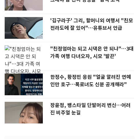
'김구라子' 그리, 할머니외 여행서 "친모
전라도에 잘 있어"…유튜브서 언급
"친정엄마는 되고 시댁은 안 되냐"…3대
가족 여행 다녀오자, 시모 '발끈'
한정수, 황정민 응원 "얼굴 알려진 연예
인만 호구…폭로녀도 신분 공개해라"
장윤정, 뱅스타일 단발머리 변신…어려
진 비주얼 눈길