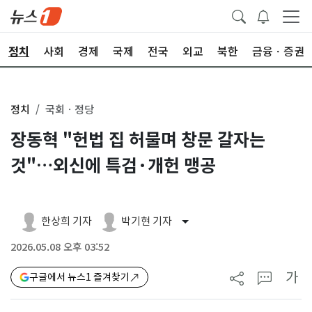
정치
사회
경제
국제
전국
외교
북한
금융ㆍ증권
정치
국회ㆍ정당
장동혁 "헌법 집 허물며 창문 갈자는
것"…외신에 특검·개헌 맹공
한상희 기자
박기현 기자
2026.05.08 오후 03:52
가
구글에서 뉴스1 즐겨찾기