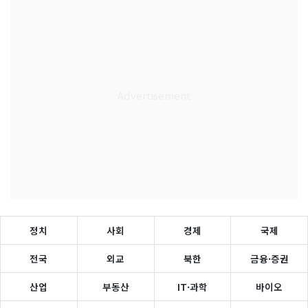
정치
사회
경제
국제
전국
외교
북한
금융·증권
산업
부동산
IT·과학
바이오