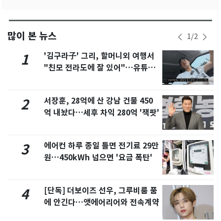
많이 본 뉴스
1
/
2
'김구라子' 그리, 할머니외 여행서
1
"친모 전라도에 잘 있어"…유튜브
서 언급
서장훈, 28억에 산 강남 건물 450
2
억 내놨다…세후 차익 280억 '잭팟'
에어컨 하루 종일 틀면 전기료 29만
3
원…450kWh 넘으면 '요금 폭탄'
[단독] 더보이즈 선우, 그루비룸 품
4
에 안긴다…앳에어리어와 전속계약