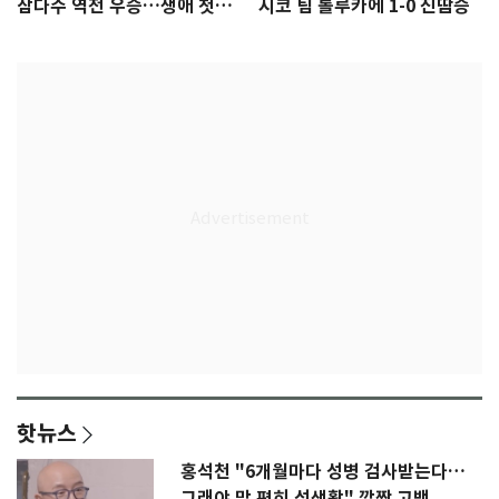
삼다수 역전 우승…생애 첫승
시코 팀 톨루카에 1-0 진땀승
감격
핫뉴스
홍석천 "6개월마다 성병 검사받는다…
그래야 맘 편히 성생활" 깜짝 고백