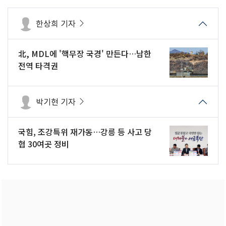
한상희 기자
北, MDL에 '핵무장 국경' 만든다…남한
전역 타격권
박기현 기자
국힘, 조강특위 재가동…강릉 등 사고 당
협 30여곳 정비