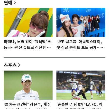
연예
최예나, 노출 없이 '워터밤' 퀸
'JYP 걸그룹' 아워벌스데이,
등극…전신 슈트로 신선한 충
첫 싱글 콘셉트 포토 공개…청
격 [N샷]
량·키치
스포츠
'돌아온 신인왕' 장은수, 제주
'손흥민 슈팅 0개' LA FC, 멕