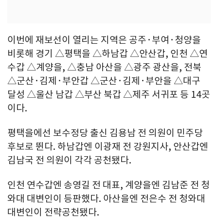
이번에 재보선이 열리는 지역은 공주·부여·청양을
비롯해 경기 △평택을 △하남갑 △안산갑, 인천 △연
수갑 △계양을, △충남 아산을 △광주 광산을, 전북
△군산·김제·부안갑 △군산·김제·부안을 △대구
달성 △울산 남갑 △부산 북갑 △제주 서귀포 등 14곳
이다.
평택을에선 보수정당 출신 김용남 전 의원이 민주당
후보로 뛴다. 하남갑엔 이광재 전 강원지사, 안산갑엔
김남국 전 의원이 각각 공천됐다.
인천 연수갑엔 송영길 전 대표, 계양을엔 김남준 전 청
와대 대변인이 등판했다. 아산을엔 전은수 전 청와대
대변인이 전략공천됐다.