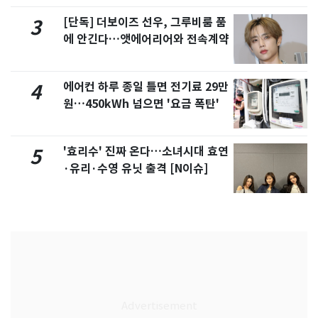
[단독] 더보이즈 선우, 그루비룸 품
3
에 안긴다…앳에어리어와 전속계약
에어컨 하루 종일 틀면 전기료 29만
4
원…450kWh 넘으면 '요금 폭탄'
'효리수' 진짜 온다…소녀시대 효연
5
·유리·수영 유닛 출격 [N이슈]