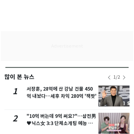
많이 본 뉴스
1
/
2
서장훈, 28억에 산 강남 건물 450
1
억 내놨다…세후 차익 280억 '잭팟'
"10억 버는데 9억 써요?"…삼전男
2
♥닉스女 3:3 단체소개팅 예능 화
제