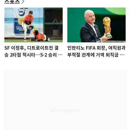
스포츠
SF 이정후, 디트로이트전 결
인판티노 FIFA 회장, 여직원과
승 2타점 적시타…5-2 승리 견
부적절 관계에 거액 퇴직금 지
인
급 논란