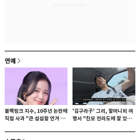
연예
블랙핑크 지수, 10주년 논란에
'김구라子' 그리, 할머니외 여
직접 사과 "큰 섭섭함 안겨 미
행서 "친모 전라도에 잘 있
안"
어"…유튜브서 언급