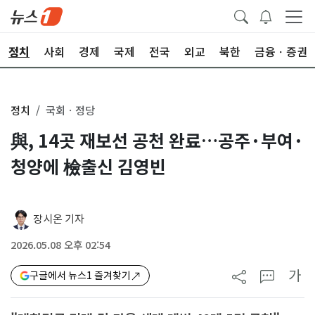
정치
사회
경제
국제
전국
외교
북한
금융ㆍ증권
정치
국회ㆍ정당
與, 14곳 재보선 공천 완료…공주·부여·
청양에 檢출신 김영빈
장시온 기자
2026.05.08 오후 02:54
가
구글에서 뉴스1 즐겨찾기