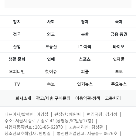
정치
사회
경제
국제
전국
외교
북한
금융·증권
산업
부동산
IT·과학
바이오
생활·문화
연예
스포츠
연재물
오피니언
핫이슈
피플
포토
TV
속보
인기뉴스
주요뉴스
회사소개
광고/제휴·구매문의
이용약관·정책
고충처리
대표이사/발행인 : 이영섭
|
편집인 : 채원배
|
편집국장 : 김기성
|
주소 : 서울시 종로구 종로 47 (공평동,SC빌딩17층)
|
사업자등록번호 : 101-86-62870
|
고충처리인 : 김성환
|
청소년보호책임자 : 안병길
|
통신판매업신고 : 서울종로 0676호
|