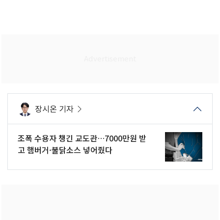
장시온 기자
조폭 수용자 챙긴 교도관…7000만원 받
고 햄버거·불닭소스 넣어줬다