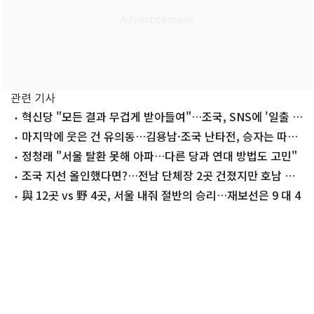
관련 기사
혁신당 "모든 결과 무겁게 받아들여"…조국, SNS에 '일출 사
진'
마지막에 웃은 건 유의동…김용남·조국 난타전, 승자는 따로
있었다
정청래 "서울 탈환 못해 아파…다른 당과 연대 방법도 고민"
조국 지선 올인했다면?…전남 단체장 2곳 건졌지만 호남 곳
곳 석패
與 12곳 vs 野 4곳, 서울 내줘 절반의 승리…재보선은 9 대 4