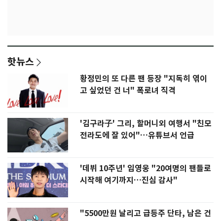
핫뉴스
황정민의 또 다른 팬 등장 "지독히 엮이
고 싶었던 건 너" 폭로녀 직격
'김구라子' 그리, 할머니외 여행서 "친모
전라도에 잘 있어"…유튜브서 언급
'데뷔 10주년' 임영웅 "20여명의 팬들로
시작해 여기까지…진심 감사"
"5500만원 날리고 급등주 단타, 남은 건