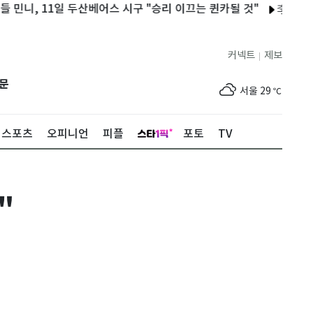
 11일 두산베어스 시구 "승리 이끄는 퀸카될 것"
李대통령 3대 
커넥트
제보
|
제주
29
℃
문
서울
29
℃
부산
27
℃
스포츠
오피니언
피플
포토
TV
대구
30
℃
인천
32
℃
"
광주
33
℃
대전
30
℃
울산
25
℃
강릉
22
℃
제주
29
℃