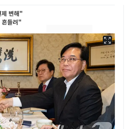
전제 변해"
 흔들려"
회춘실험 억만장자, '여
6
친 생리혈' 냉동고 보
관…"자궁 내부 궁금
해"
'심판 성접대'가 끝 아니
7