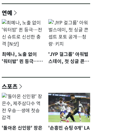
연예
최예나, 노출 없이
'JYP 걸그룹' 아워벌
'워터밤' 퀸 등극…전
스데이, 첫 싱글 콘셉
신 슈트로 신선한 충
트 포토 공개…청량·
격 [N샷]
키치
스포츠
'돌아온 신인왕' 장은
'손흥민 슈팅 0개' LA