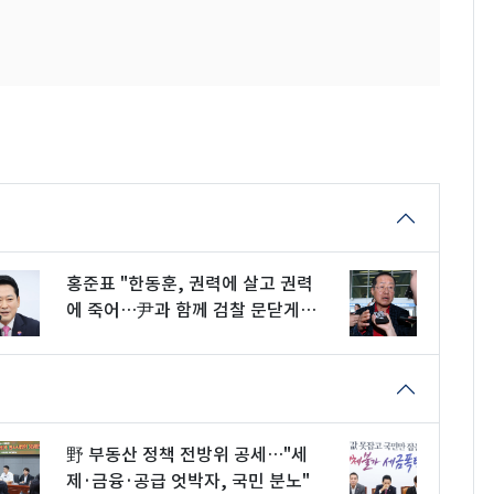
홍준표 "한동훈, 권력에 살고 권력
에 죽어…尹과 함께 검찰 문닫게
해"
野 부동산 정책 전방위 공세…"세
제·금융·공급 엇박자, 국민 분노"