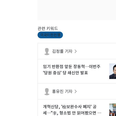
관련 키워드
미국이란전쟁
김정률 기자
임기 반환점 앞둔 장동혁…이번주
'당원 중심' 당 쇄신안 발표
홍유진 기자
개혁신당, '檢보완수사 폐지' 공
세…"李, 형소법 안 읽어봤으면 무