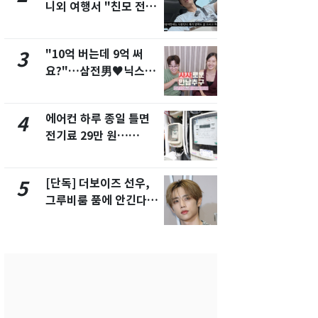
니외 여행서 "친모 전라
었다…축구
도에 잘 있어"…유튜브
에 부인 3회 
서 언급
"10억 버는데 9억 써
[단독] 경찰,
3
8
요?"…삼전男♥닉스女
제작사 회장
3:3 단체소개팅 예능 화
시장법 위반
제
에어컨 하루 종일 틀면
'일타강사' 
4
9
전기료 29만 원…
의 마지막 
450kWh 넘으면 '요금
으로 끝나버린
폭탄'
[단독] 더보이즈 선우,
13호 태풍 '
5
10
그루비룸 품에 안긴다…
키나와·가고
앳에어리어와 전속계약
근…26만명