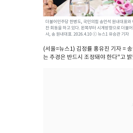
더불어민주당 한병도, 국민의힘 송언석 원내대표와 여
찬 회동을 하고 있다. 왼쪽부터 시계방향으로 더불어
사, 송 원내대표. 2026.4.10 ⓒ 뉴스1 유승관 기자
(서울=뉴스1) 김정률 홍유진 기자 = 
는 추경은 반드시 조정돼야 한다"고 밝