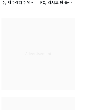
수, 제주삼다수 역전
FC, 멕시코 팀 톨루
우승…생애 첫승 감
카에 1-0 진땀승
격