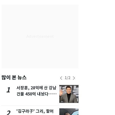
서울
29
℃
부산
27
℃
대구
30
℃
인천
32
℃
광주
33
℃
대전
30
℃
울산
25
℃
강릉
22
℃
많이 본 뉴스
1
/
2
제주
29
℃
서장훈, 28억에 산 강남
회춘실험 억만
1
6
건물 450억 내놨다…세
친 생리혈' 냉동고 보
후 차익 280억 '잭팟'
관…"자궁 
해"
'김구라子' 그리, 할머
'심판 성접대
2
7