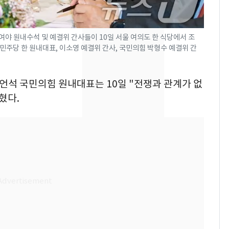
었다…축구협회장 출장
에 부인 3회 동반 '펑펑'
야 원내수석 및 예결위 간사들이 10일 서울 여의도 한 식당에서 조
[단독] 경찰, '김부장'
8
민주당 한 원내대표, 이소영 예결위 간사, 국민의힘 박형수 예결위 간
제작사 회장 수사…자본
시장법 위반 의혹
송언석 국민의힘 원내대표는 10일 "전쟁과 관계가 없
'일타강사' 남편과 아내
9
혔다.
의 마지막 술자리…비극
으로 끝나버린 17년
13호 태풍 '돌핀' 日오
10
키나와·가고시마현 접
근…26만명 대피령