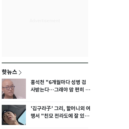
핫뉴스
홍석천 "6개월마다 성병 검
사받는다…그래야 맘 편히 성
생활" 깜짝 고백
'김구라子' 그리, 할머니외 여
행서 "친모 전라도에 잘 있
어"…유튜브서 언급