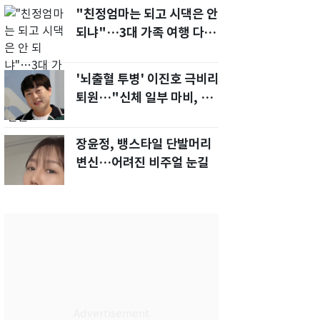
"친정엄마는 되고 시댁은 안
되냐"…3대 가족 여행 다녀
오자, 시모 '발끈'
'뇌출혈 투병' 이진호 극비리
퇴원…"신체 일부 마비, 의사
소통 불편'
장윤정, 뱅스타일 단발머리
변신…어려진 비주얼 눈길