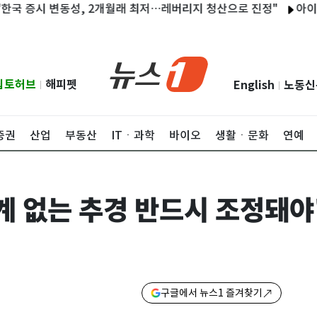
증시 변동성, 2개월래 최저…레버리지 청산으로 진정"
아이들 민니,
립토허브
해피펫
English
노동신
|
|
증권
산업
부동산
ITㆍ과학
바이오
생활ㆍ문화
연예
계 없는 추경 반드시 조정돼야
구글에서 뉴스1 즐겨찾기