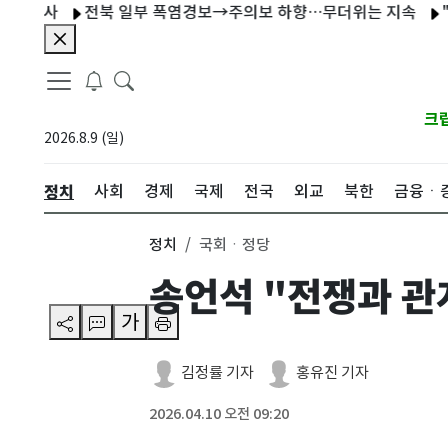
사
전북 일부 폭염경보→주의보 하향…무더위는 지속
"한국 
크
2026.8.9 (일)
정치
사회
경제
국제
전국
외교
북한
금융ㆍ
정치
국회ㆍ정당
송언석 "전쟁과 관
가
김정률 기자
홍유진 기자
2026.04.10 오전 09:20