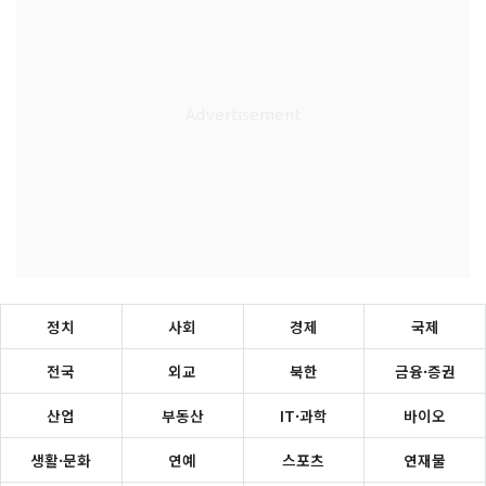
정치
사회
경제
국제
전국
외교
북한
금융·증권
산업
부동산
IT·과학
바이오
생활·문화
연예
스포츠
연재물