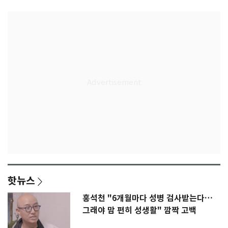
핫뉴스
홍석천 "6개월마다 성병 검사받는다…
그래야 맘 편히 성생활" 깜짝 고백