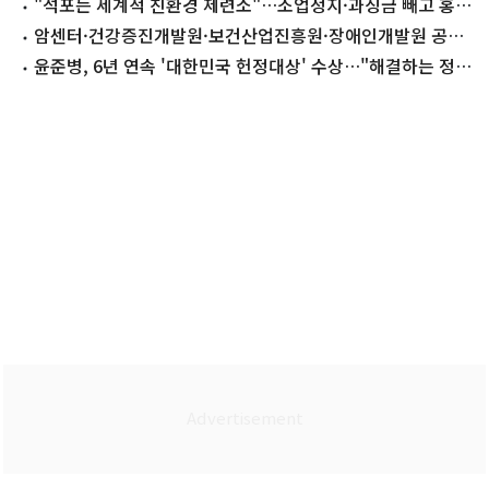
(종합)
"석포는 세계적 친환경 제련소"…조업정지·과징금 빼고 홍
보 '논란'
암센터·건강증진개발원·보건산업진흥원·장애인개발원 공
통점은
윤준병, 6년 연속 '대한민국 헌정대상' 수상…"해결하는 정
치"