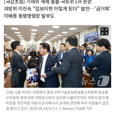
[국감초점] 기재위 세제 충돌·국토위 LH 논란
과방위 이진숙 "밉보이면 이렇게 된다" 발언…'금거북'
이배용 동행명령장 발부도
14일 서울 여의도 국회에서 열린 과학기술정보방송통신위원회 방송통
신위원회 등에 대한 국정감사에서 김우영 더불어민주당 의원의 질의 중
박정훈 국민의힘 의원의 문자메시지 공개와 관련해 여야 의원들이 설전
을 벌이고 있다. 2025.10.14/뉴스1 ⓒ News1 이승배 기자