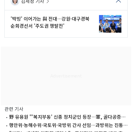
김세정 기자
'박빙' 이어가는 與 전대…강원·대구경북
순회경선서 '주도권 쟁탈전'
관련 기사
野 유용원 "'복지부동' 신종 정치군인 등장…軍, 골다공증으
로 속 비어가"
행안위·농해수위·국토위·국방위 간사 선임…과방위는 진통