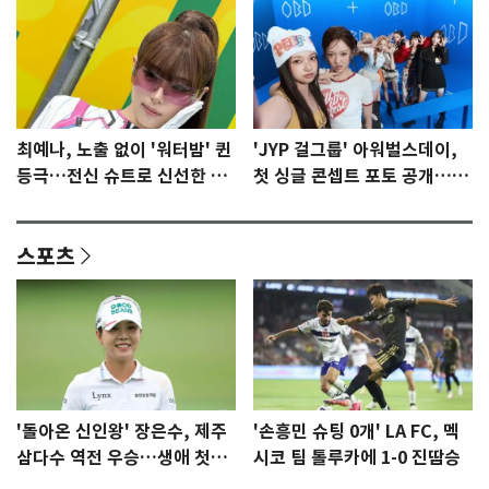
최예나, 노출 없이 '워터밤' 퀸
'JYP 걸그룹' 아워벌스데이,
등극…전신 슈트로 신선한 충
첫 싱글 콘셉트 포토 공개…청
격 [N샷]
량·키치
스포츠
'돌아온 신인왕' 장은수, 제주
'손흥민 슈팅 0개' LA FC, 멕
삼다수 역전 우승…생애 첫승
시코 팀 톨루카에 1-0 진땀승
감격