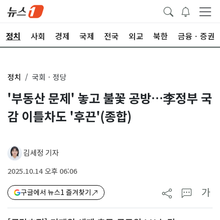
정치
사회
경제
국제
전국
외교
북한
금융ㆍ증권
정치
국회ㆍ정당
'부동산 문제' 놓고 불꽃 공방…李정부 국
감 이틀차도 '후끈'(종합)
김세정 기자
2025.10.14 오후 06:06
가
구글에서 뉴스1 즐겨찾기