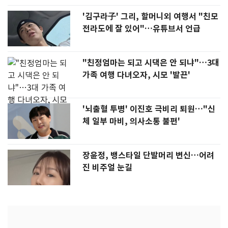
'김구라子' 그리, 할머니외 여행서 "친모
전라도에 잘 있어"…유튜브서 언급
"친정엄마는 되고 시댁은 안 되냐"…3대
가족 여행 다녀오자, 시모 '발끈'
'뇌출혈 투병' 이진호 극비리 퇴원…"신
체 일부 마비, 의사소통 불편'
장윤정, 뱅스타일 단발머리 변신…어려
진 비주얼 눈길