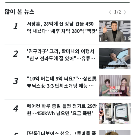
많이 본 뉴스
1
/
2
서장훈, 28억에 산 강남 건물 450
1
억 내놨다…세후 차익 280억 '잭팟'
'김구라子' 그리, 할머니외 여행서
2
"친모 전라도에 잘 있어"…유튜브
서 언급
"10억 버는데 9억 써요?"…삼전男
3
♥닉스女 3:3 단체소개팅 예능 화
제
에어컨 하루 종일 틀면 전기료 29만
4
원…450kWh 넘으면 '요금 폭탄'
[단독] 더보이즈 선우, 그루비룸 품