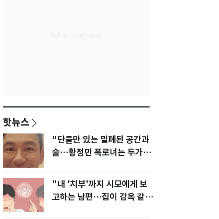
핫뉴스
"단둘만 있는 밀폐된 공간과
술…황정민 폭로녀는 두가지
에 집착했다"
"내 '치부'까지 시모에게 보
고하는 남편…집이 감옥 같
다" 아내 고통