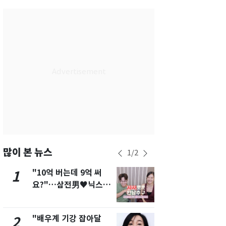
서울
37
℃
부산
35
℃
대구
38
℃
인천
36
℃
광주
37
℃
대전
36
℃
울산
34
℃
강릉
31
℃
많이 본 뉴스
1
/
2
제주
30
℃
"10억 버는데 9억 써
"캐리비안 
1
6
요?"…삼전男♥닉스女
의실에 남자
3:3 단체소개팅 예능 화
요"…경찰 
제
"배우계 기강 잡아달
서장훈, 28
2
7