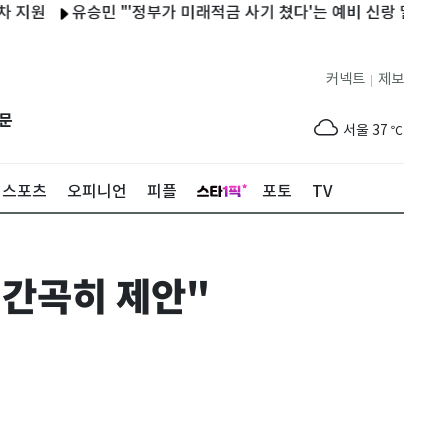
유승민 "'정부가 미래적금 사기 쳤다'는 예비 신랑 말에 가슴이…
커넥트
제보
|
제주
30
℃
문
서울
37
℃
부산
35
℃
스포츠
오피니언
피플
포토
TV
대구
38
℃
인천
36
℃
 간곡히 제안"
광주
37
℃
대전
36
℃
울산
34
℃
강릉
31
℃
제주
30
℃