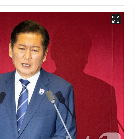
"캐리비안 베이 여자 탈
6
의실에 남자가 있어
요"…경찰 수사
서장훈, 28억에 산 강남
7