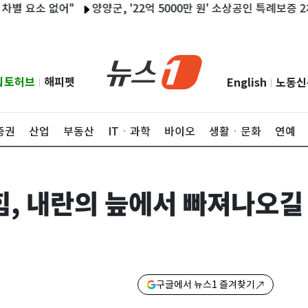
소 없어"
양양군, '22억 5000만 원' 소상공인 특례보증 2차 지원
립토허브
해피펫
English
노동신
|
|
증권
산업
부동산
ITㆍ과학
바이오
생활ㆍ문화
연예
국힘, 내란의 늪에서 빠져나오길
구글에서 뉴스1 즐겨찾기