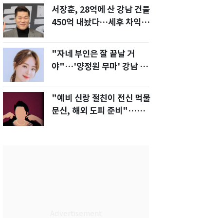
서장훈, 28억에 산 강남 건물
450억 내놨다…세후 차익
280억 '잭팟'
"자네 부인은 잘 끝날 거
야"…'양정원 무마' 강남 경
찰, 다른 돈도 받은 정황
"예비 신랑 절친이 전신 먹물
문신, 해외 도피 준비"…예비
신부 '혼란'