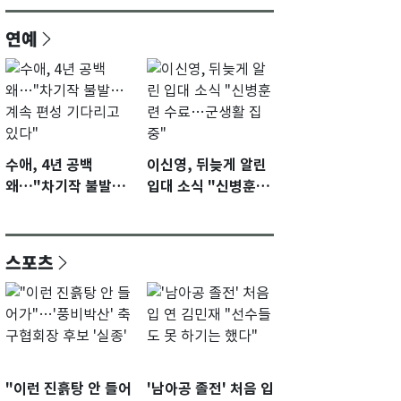
연예
수애, 4년 공백
이신영, 뒤늦게 알린
왜…"차기작 불발…
입대 소식 "신병훈련
계속 편성 기다리고
수료…군생활 집중"
있다"
스포츠
"이런 진흙탕 안 들어
'남아공 졸전' 처음 입