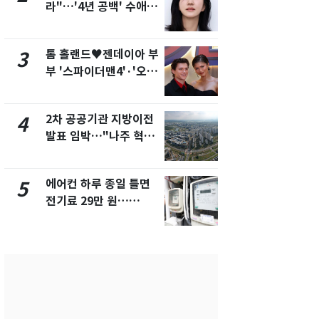
라"…'4년 공백' 수애,
건물 450
SNS 오픈·프로필 공개
후 차익 280
화제
톰 홀랜드♥젠데이아 부
2600만명 
3
8
부 '스파이더맨4'·'오디
나나킥 베이
세이'로 극장 장악
의 깜짝 선물
2차 공공기관 지방이전
축구협회, 
4
9
발표 임박…"나주 혁신
들 10여명 대
도시 최적"
대' 의혹…
픽 예선 등
에어컨 하루 종일 틀면
美 상원 클
5
10
전기료 29만 원…
리 난항…민
450kWh 넘으면 '요금
·AML 보완
폭탄'