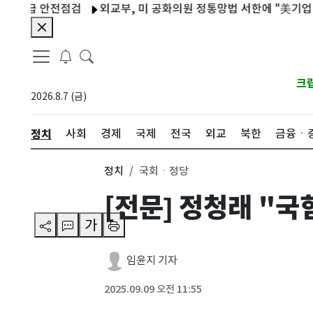
급 안전점검
외교부, 미 공화의원 정통망법 서한에 "美기업 차별 요
크
2026.8.7 (금)
정치
사회
경제
국제
전국
외교
북한
금융ㆍ
정치
국회ㆍ정당
[전문] 정청래 "
가
임윤지 기자
2025.09.09 오전 11:55