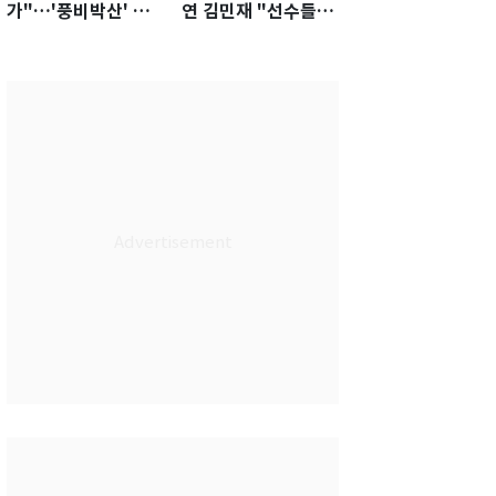
가"…'풍비박산' 축
연 김민재 "선수들도
구협회장 후보 '실종'
못 하기는 했다"