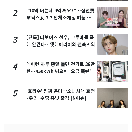
"10억 버는데 9억 써요?"…삼전男
2
♥닉스女 3:3 단체소개팅 예능 화
제
[단독] 더보이즈 선우, 그루비룸 품
3
에 안긴다…앳에어리어와 전속계약
에어컨 하루 종일 틀면 전기료 29만
4
원…450kWh 넘으면 '요금 폭탄'
'효리수' 진짜 온다…소녀시대 효연
5
·유리·수영 유닛 출격 [N이슈]