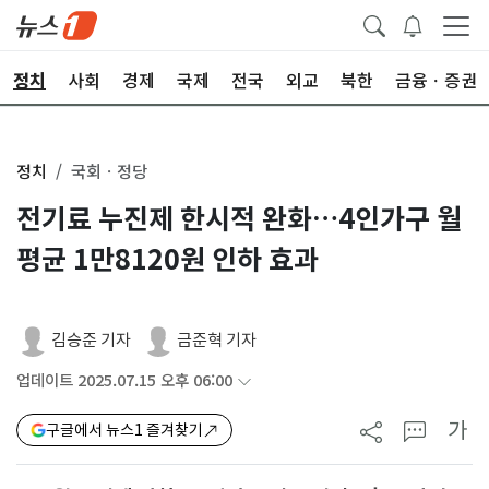
정치
사회
경제
국제
전국
외교
북한
금융ㆍ증권
정치
국회ㆍ정당
전기료 누진제 한시적 완화…4인가구 월
평균 1만8120원 인하 효과
김승준 기자
금준혁 기자
업데이트 2025.07.15 오후 06:00
가
구글에서 뉴스1 즐겨찾기