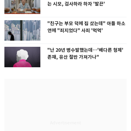
는 시모, 검사하라 하자 '발끈'
"친구는 부모 덕에 집 샀는데" 아들 하소
연에 "죄지었다" 사죄 '먹먹'
"난 20년 병수발했는데…'배다른 형제'
존재, 유산 절반 가져가나"