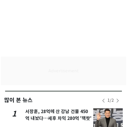
많이 본 뉴스
1
/
2
서장훈, 28억에 산 강남 건물 450
1
억 내놨다…세후 차익 280억 '잭팟'