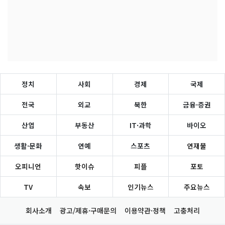
정치
사회
경제
국제
전국
외교
북한
금융·증권
산업
부동산
IT·과학
바이오
생활·문화
연예
스포츠
연재물
오피니언
핫이슈
피플
포토
TV
속보
인기뉴스
주요뉴스
회사소개
광고/제휴·구매문의
이용약관·정책
고충처리