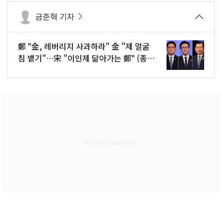
금준혁 기자
鄭 "金, 레버리지 사과하라" 金 "제 얼굴
침 뱉기"…宋 "이인제 닮아가는 鄭" (종
합)