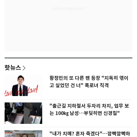
핫뉴스
황정민의 또 다른 팬 등장 "지독히 엮이
고 싶었던 건 너" 폭로녀 직격
"출근길 지하철서 두자리 차지, 업무 보
는 100㎏ 남성…부딪히면 신경질"
"내가 치매? 혼자 죽겠다"…깜빡깜빡하