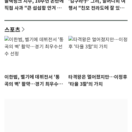
블랙핑크 지수, 10주년 논란에
'김구라子' 그리, 할머니외 여
직접 사과 "큰 섭섭함 안겨 미
행서 "친모 전라도에 잘 있
안"
어"…유튜브서 언급
스포츠
이한범, 벨기에 데뷔전서 '통
타격왕은 멀어졌지만…이정후
곡의 벽' 활약…경기 최우수선
'타율 3할'의 가치
수 선정