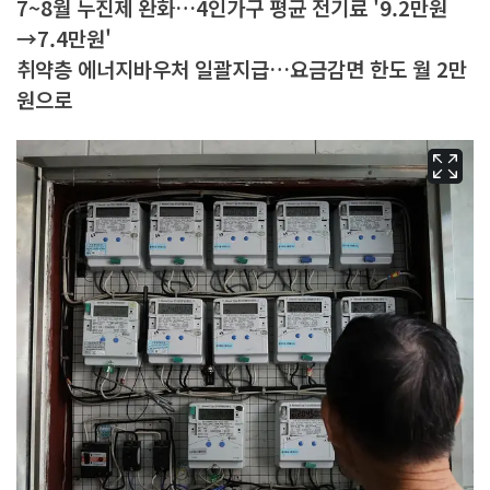
7~8월 누진제 완화…4인가구 평균 전기료 '9.2만원
→7.4만원'
취약층 에너지바우처 일괄지급…요금감면 한도 월 2만
원으로