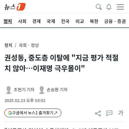
정치
사회
경제
국제
전국
외교
북한
금융ㆍ증권
정치
국회ㆍ정당
권성동, 중도층 이탈에 "지금 평가 적절
치 않아…이재명 극우몰이"
조현기 기자
손승환 기자
2025.02.23 오후 03:02
가
구글에서 뉴스1 즐겨찾기