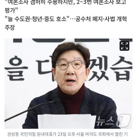
"여론조사 겸허히 수용하지만, 2~3번 여론조사 보고
평가"
"늘 수도권·청년·중도 호소"…공수처 페지·사법 개혁
주장
권성동 국민의힘 원내대표가 23일 오후 서울 여의도 국회에서 열린 기