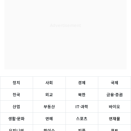
정치
사회
경제
국제
전국
외교
북한
금융·증권
산업
부동산
IT·과학
바이오
생활·문화
연예
스포츠
연재물
오피니언
핫이슈
피플
포토