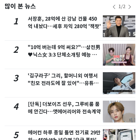
많이 본 뉴스
1
/
2
서장훈, 28억에 산 강남 건물 450
1
억 내놨다…세후 차익 280억 '잭팟'
"10억 버는데 9억 써요?"…삼전男
2
♥닉스女 3:3 단체소개팅 예능 화
제
'김구라子' 그리, 할머니외 여행서
3
"친모 전라도에 잘 있어"…유튜브
서 언급
[단독] 더보이즈 선우, 그루비룸 품
4
에 안긴다…앳에어리어와 전속계약
에어컨 하루 종일 틀면 전기료 29만
5