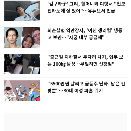
'김구라子' 그리, 할머니외 여행서 "친모
전라도에 잘 있어"…유튜브서 언급
회춘실험 억만장자, '여친 생리혈' 냉동
고 보관…"자궁 내부 궁금해"
"출근길 지하철서 두자리 차지, 업무 보
는 100㎏ 남성…부딪히면 신경질"
"5500만원 날리고 급등주 단타, 남은 건
빚뿐"…30대 여성 파혼 위기