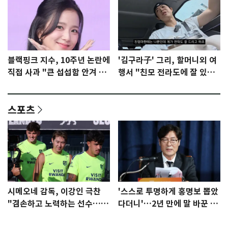
블랙핑크 지수, 10주년 논란에
'김구라子' 그리, 할머니외 여
직접 사과 "큰 섭섭함 안겨 미
행서 "친모 전라도에 잘 있
안"
어"…유튜브서 언급
스포츠
시메오네 감독, 이강인 극찬
'스스로 투명하게 홍명보 뽑았
"겸손하고 노력하는 선수…좋
다더니'…2년 만에 말 바꾼 이
은 첫인상"
임생