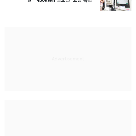
원…450kWh 넘으면 '요금 폭탄'