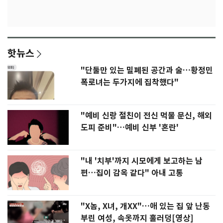
핫뉴스
"단둘만 있는 밀폐된 공간과 술…황정민
폭로녀는 두가지에 집착했다"
"예비 신랑 절친이 전신 먹물 문신, 해외
도피 준비"…예비 신부 '혼란'
"내 '치부'까지 시모에게 보고하는 남
편…집이 감옥 같다" 아내 고통
"X놈, X녀, 개XX"…애 있는 집 앞 난동
부린 여성, 속옷까지 훌러덩[영상]