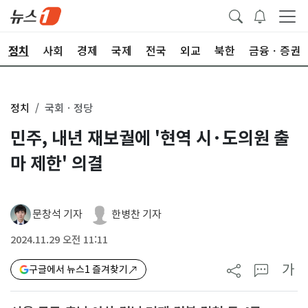
정치
사회
경제
국제
전국
외교
북한
금융ㆍ증권
정치
국회ㆍ정당
민주, 내년 재보궐에 '현역 시·도의원 출
마 제한' 의결
문창석 기자
한병찬 기자
2024.11.29 오전 11:11
가
구글에서 뉴스1 즐겨찾기