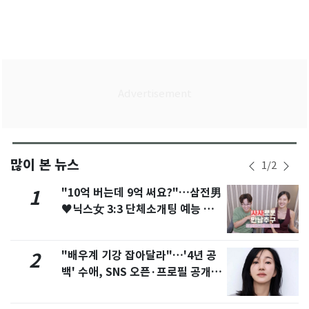
많이 본 뉴스
1
/
2
"10억 버는데 9억 써요?"…삼전男
1
♥닉스女 3:3 단체소개팅 예능 화
제
"배우계 기강 잡아달라"…'4년 공
2
백' 수애, SNS 오픈·프로필 공개
화제