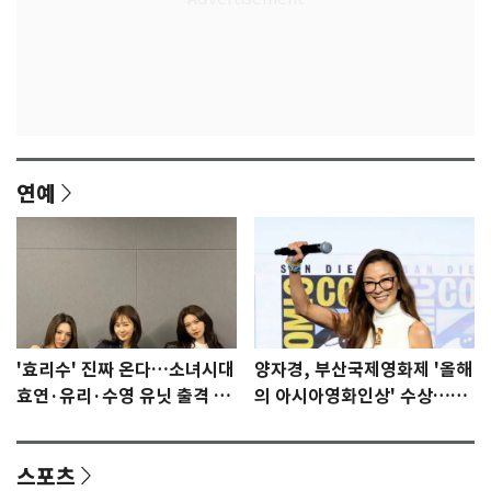
연예
'효리수' 진짜 온다…소녀시대
양자경, 부산국제영화제 '올해
효연·유리·수영 유닛 출격 [N
의 아시아영화인상' 수상…15
이슈]
년만에 부산 온다
스포츠