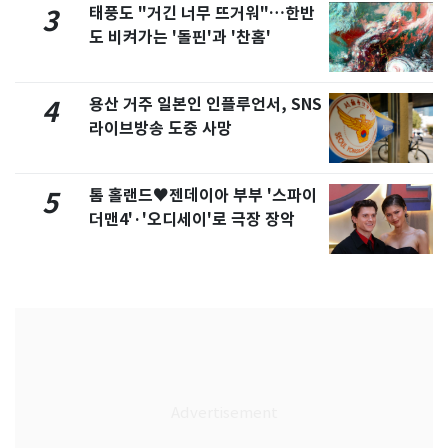
태풍도 "거긴 너무 뜨거워"…한반
3
도 비켜가는 '돌핀'과 '찬홈'
용산 거주 일본인 인플루언서, SNS
4
라이브방송 도중 사망
톰 홀랜드♥젠데이아 부부 '스파이
5
더맨4'·'오디세이'로 극장 장악