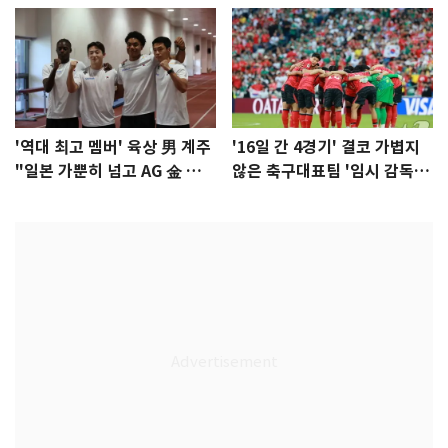
'역대 최고 멤버' 육상 男 계주
'16일 간 4경기' 결코 가볍지
"일본 가뿐히 넘고 AG 金 따겠
않은 축구대표팀 '임시 감독'
다"
무게