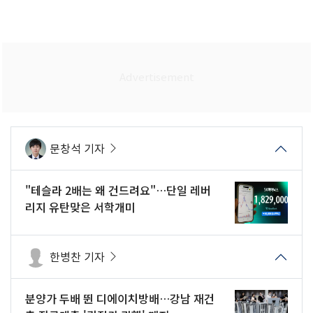
문창석 기자
"테슬라 2배는 왜 건드려요"…단일 레버
리지 유탄맞은 서학개미
한병찬 기자
분양가 두배 뛴 디에이치방배…강남 재건