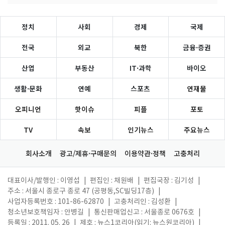
정치
사회
경제
국제
전국
외교
북한
금융·증권
산업
부동산
IT·과학
바이오
생활·문화
연예
스포츠
연재물
오피니언
핫이슈
피플
포토
TV
속보
인기뉴스
주요뉴스
회사소개
광고/제휴·구매문의
이용약관·정책
고충처리
대표이사/발행인 : 이영섭
|
편집인 : 채원배
|
편집국장 : 김기성
|
주소 : 서울시 종로구 종로 47 (공평동,SC빌딩17층)
|
사업자등록번호 : 101-86-62870
|
고충처리인 : 김성환
|
청소년보호책임자 : 안병길
|
통신판매업신고 : 서울종로 0676호
|
등록일 : 2011. 05. 26
|
제호 : 뉴스1코리아(읽기: 뉴스원코리아)
|