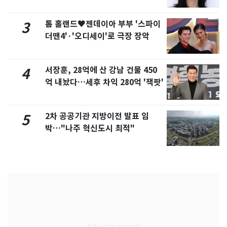
화제
톰 홀랜드♥젠데이아 부부 '스파이
3
더맨4'·'오디세이'로 극장 장악
서장훈, 28억에 산 강남 건물 450
4
억 내놨다…세후 차익 280억 '잭팟'
2차 공공기관 지방이전 발표 임
5
박…"나주 혁신도시 최적"