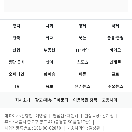
정치
사회
경제
국제
전국
외교
북한
금융·증권
산업
부동산
IT·과학
바이오
생활·문화
연예
스포츠
연재물
오피니언
핫이슈
피플
포토
TV
속보
인기뉴스
주요뉴스
회사소개
광고/제휴·구매문의
이용약관·정책
고충처리
대표이사/발행인 : 이영섭
|
편집인 : 채원배
|
편집국장 : 김기성
|
주소 : 서울시 종로구 종로 47 (공평동,SC빌딩17층)
|
사업자등록번호 : 101-86-62870
|
고충처리인 : 김성환
|