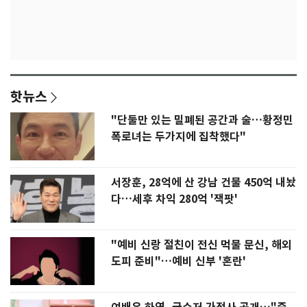
핫뉴스
"단둘만 있는 밀폐된 공간과 술…황정민
폭로녀는 두가지에 집착했다"
서장훈, 28억에 산 강남 건물 450억 내놨
다…세후 차익 280억 '잭팟'
"예비 신랑 절친이 전신 먹물 문신, 해외
도피 준비"…예비 신부 '혼란'