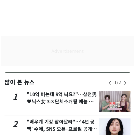
많이 본 뉴스
1
/
2
"10억 버는데 9억 써요?"…삼전男
1
♥닉스女 3:3 단체소개팅 예능 화
제
"배우계 기강 잡아달라"…'4년 공
2
백' 수애, SNS 오픈·프로필 공개