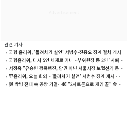
관련 기사
국힘 윤리위, '돌려차기 실언' 서범수·진종오 징계 절차 개시
국힘윤리위, 다시 5인 체제로 가나…부위원장 등 2인 '사퇴
의사' 표명
서정욱 "유승민 광폭행진, 당권 아닌 서울시장 보궐선거 몸풀
기"
野윤리위, 오늘 회의…'돌려차기 실언' 서범수 징계 개시 주
목
與 박빙 전대 속 공방 가열…鄭 "2차토론으로 게임 끝" 金
"제가 과반"(종합)