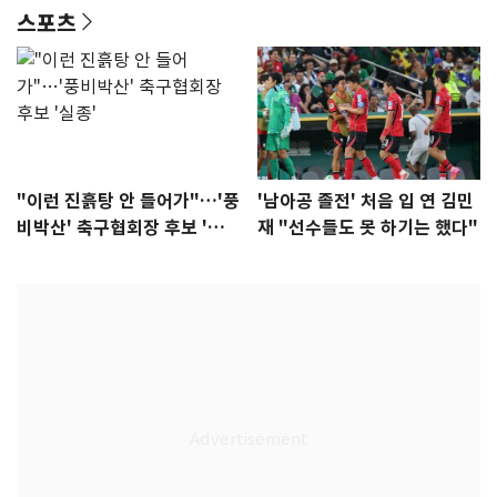
스포츠
"이런 진흙탕 안 들어가"…'풍
'남아공 졸전' 처음 입 연 김민
비박산' 축구협회장 후보 '실
재 "선수들도 못 하기는 했다"
종'