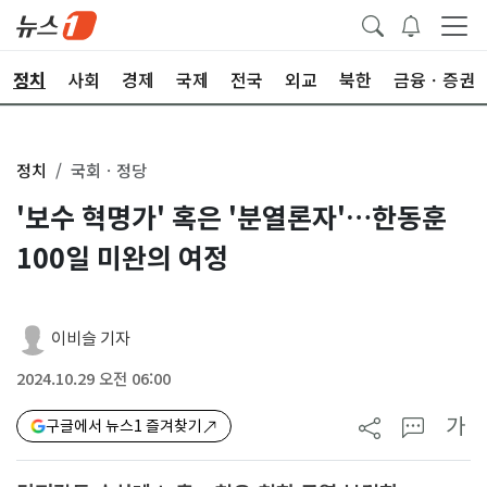
정치
사회
경제
국제
전국
외교
북한
금융ㆍ증권
정치
국회ㆍ정당
'보수 혁명가' 혹은 '분열론자'…한동훈
100일 미완의 여정
이비슬 기자
2024.10.29 오전 06:00
가
구글에서 뉴스1 즐겨찾기