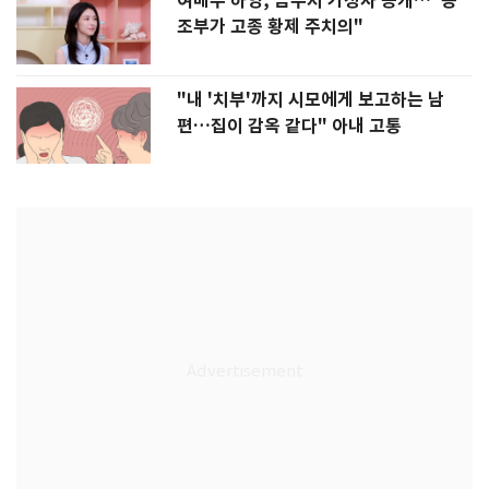
여배우 하영, 금수저 가정사 공개…"증
조부가 고종 황제 주치의"
"내 '치부'까지 시모에게 보고하는 남
편…집이 감옥 같다" 아내 고통