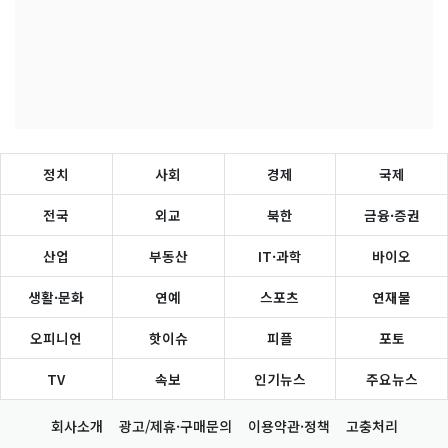
정치
사회
경제
국제
전국
외교
북한
금융·증권
산업
부동산
IT·과학
바이오
생활·문화
연예
스포츠
연재물
오피니언
핫이슈
피플
포토
TV
속보
인기뉴스
주요뉴스
회사소개
광고/제휴·구매문의
이용약관·정책
고충처리