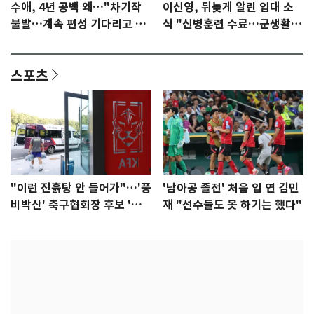
수애, 4년 공백 왜…"차기작
이신영, 뒤늦게 알린 입대 소
불발…계속 편성 기다리고 있
식 "신병훈련 수료…군생활
다"
집중"
스포츠
"이런 진흙탕 안 들어가"…'풍
'남아공 졸전' 처음 입 연 김민
비박산' 축구협회장 후보 '실
재 "선수들도 못 하기는 했다"
종'