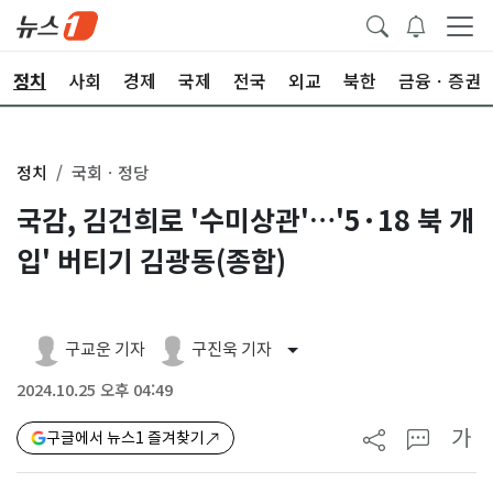
정치
사회
경제
국제
전국
외교
북한
금융ㆍ증권
정치
국회ㆍ정당
국감, 김건희로 '수미상관'…'5·18 북 개
입' 버티기 김광동(종합)
구교운 기자
구진욱 기자
2024.10.25 오후 04:49
가
구글에서 뉴스1 즐겨찾기