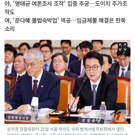
야, '명태균 여론조사 조작' 집중 추궁…도이치 주가조
작도
여, '문다혜 불법숙박업' 역공…임금체불 해결은 한목
소리
심우정 검찰총장이 25일 서울 여의도 국회 법제사법위원회에서 열린