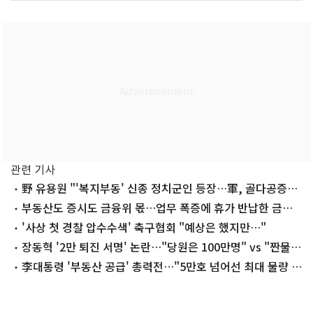
관련 기사
野 유용원 "'복지부동' 신종 정치군인 등장…軍, 골다공증으
로 속 비어가"
부동산도 증시도 금융위 몫…업무 폭증에 휴가 반납한 금융
당국
'사상 첫 경찰 압수수색' 축구협회 "예상은 했지만…"
장동혁 '2만 퇴진 서명' 논란…"당원은 100만명" vs "짠물
선동과 달라"
李대통령 '부동산 공급' 총력전…"5만호 넘어선 최대 물량 뽑
을 것"