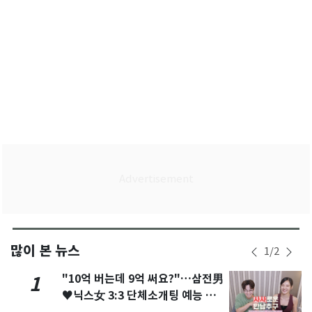
많이 본 뉴스
1
/
2
"10억 버는데 9억 써요?"…삼전男
1
♥닉스女 3:3 단체소개팅 예능 화