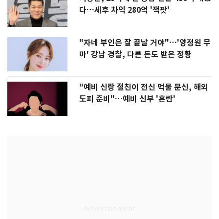
다…세후 차익 280억 '잭팟'
"자네 부인은 잘 끝날 거야"…'양정원 무
마' 강남 경찰, 다른 돈도 받은 정황
"예비 신랑 절친이 전신 먹물 문신, 해외
도피 준비"…예비 신부 '혼란'