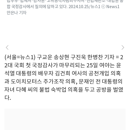
법무부·법제처·감사원·고위공직자범죄수사처·헌법재판소·대법원 종
합 국정감사에서 질의에 답하고 있다. 2024.10.25/뉴스1 ⓒ News1
안은나 기자
(서울=뉴스1) 구교운 송상현 구진욱 한병찬 기자 = 2
2대 국회 첫 국정감사가 마무리되는 25일 여야는 윤
석열 대통령의 배우자 김건희 여사의 공천개입 의혹
과 도이치모터스 주가조작 의혹, 문재인 전 대통령의
자녀 다혜 씨의 불법 숙박업 의혹을 두고 공방을 벌였
다.