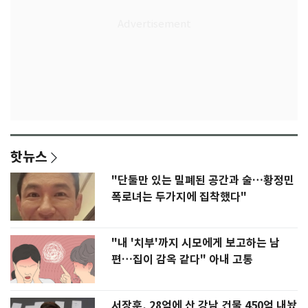
핫뉴스
"단둘만 있는 밀폐된 공간과 술…황정민
폭로녀는 두가지에 집착했다"
"내 '치부'까지 시모에게 보고하는 남
편…집이 감옥 같다" 아내 고통
서장훈, 28억에 산 강남 건물 450억 내놨