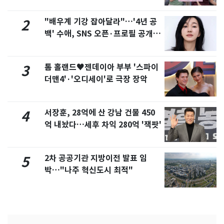
제
"배우계 기강 잡아달라"…'4년 공
2
백' 수애, SNS 오픈·프로필 공개
화제
톰 홀랜드♥젠데이아 부부 '스파이
3
더맨4'·'오디세이'로 극장 장악
서장훈, 28억에 산 강남 건물 450
4
억 내놨다…세후 차익 280억 '잭팟'
2차 공공기관 지방이전 발표 임
5
박…"나주 혁신도시 최적"