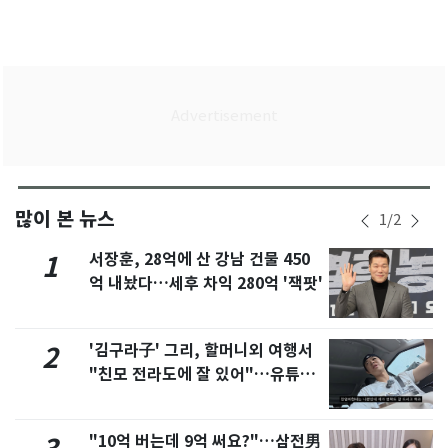
많이 본 뉴스
1
/
2
서장훈, 28억에 산 강남 건물 450
1
억 내놨다…세후 차익 280억 '잭팟'
'김구라子' 그리, 할머니외 여행서
2
"친모 전라도에 잘 있어"…유튜브
서 언급
"10억 버는데 9억 써요?"…삼전男