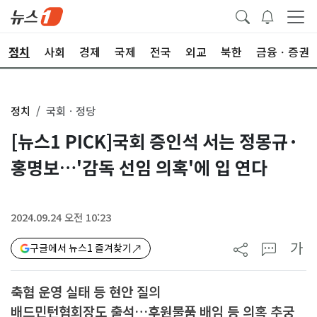
정치
사회
경제
국제
전국
외교
북한
금융ㆍ증권
정치
국회ㆍ정당
[뉴스1 PICK]국회 증인석 서는 정몽규·
홍명보…'감독 선임 의혹'에 입 연다
2024.09.24 오전 10:23
가
구글에서 뉴스1 즐겨찾기
축협 운영 실태 등 현안 질의
배드민턴협회장도 출석…후원물품 배임 등 의혹 추궁