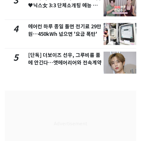
3
♥닉스女 3:3 단체소개팅 예능 화
제
에어컨 하루 종일 틀면 전기료 29만
4
원…450kWh 넘으면 '요금 폭탄'
[단독] 더보이즈 선우, 그루비룸 품
5
에 안긴다…앳에어리어와 전속계약