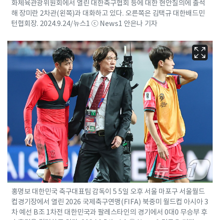
화체육관광위원회에서 열린 대한축구협회 등에 대한 현안질의에 출석
해 장미란 2차관(왼쪽)과 대화하고 있다. 오른쪽은 김택규 대한배드민
턴협회장. 2024.9.24/뉴스1 ⓒ News1 안은나 기자
홍명보 대한민국 축구대표팀 감독이 5 5일 오후 서울 마포구 서울월드
컵경기장에서 열린 2026 국제축구연맹(FIFA) 북중미 월드컵 아시아 3
차 예선 B조 1차전 대한민국과 팔레스타인의 경기에서 0대0 무승부 후