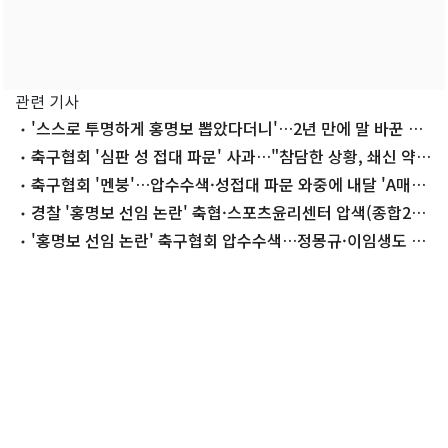
관련 기사
'스스로 투명하게 홍명보 뽑았다더니'…2년 만에 말 바꾼 이
임생
축구협회 '심판 성 접대 파문' 사과…"참담한 상황, 쇄신 약
속"
축구협회 '멘붕'…압수수색·성접대 파문 와중에 내달 'A매치
4연전'
경찰 '홍명보 선임 논란' 축협·스포츠윤리센터 압색(종합2
보)
'홍명보 선임 논란' 축구협회 압수수색…정몽규·이임생도 포
함(종합)