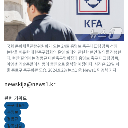
국회 문화체육관광위원회가 오는 24일 홍명보 축구대표팀 감독 선임
논란을 비롯한 대한축구협회의 운영 실태와 관련한 현안 질의를 진행한
다. 현안 질의에는 정몽규 대한축구협회장과 홍명보 축구 대표팀 감독,
이임생 기술총괄이사 등이 증인으로 출석할 예정이다. 사진은 23일 서
울 종로구 축구회관 모습. 2024.9.23/뉴스1 ⓒ News1 민경석 기자
newskija@news1.kr
관련 키워드
축구대표팀
홍명보
정몽규
감독선임