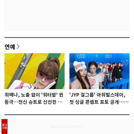
연예
최예나, 노출 없이 '워터밤' 퀸
'JYP 걸그룹' 아워벌스데이,
등극…전신 슈트로 신선한 충
첫 싱글 콘셉트 포토 공개…청
격 [N샷]
량·키치
스포츠
광고
삭제