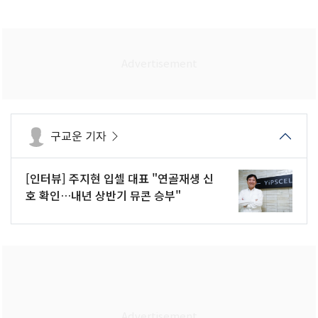
구교운 기자
[인터뷰] 주지현 입셀 대표 "연골재생 신
호 확인…내년 상반기 뮤콘 승부"