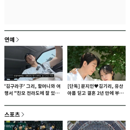
연예
'김구라子' 그리, 할머니와 여
[단독] 문지인♥김기리, 유산
행서 "친모 전라도에 잘 있
아픔 딛고 결혼 2년 만에 부모
어"…유튜브서 언급
됐다…7일 득남
스포츠