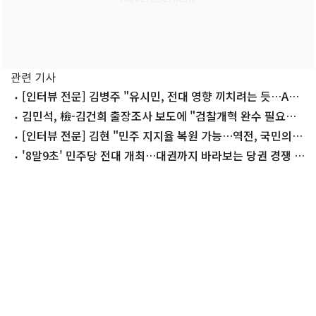
관련 기사
[인터뷰 전문] 김병주 "유시민, 전대 영향 끼치려는 듯…ABC
론 강화하려 어거지"
김민석, 檢-김건희 출장조사 보도에 "검찰개혁 완수 필요성
재확인"
[인터뷰 전문] 김현 "민주 지지율 복원 가능…역전, 국민의힘
잘해서 아냐"
'8말9초' 민주당 전대 개최…대권까지 바라보는 당권 경쟁 시
동