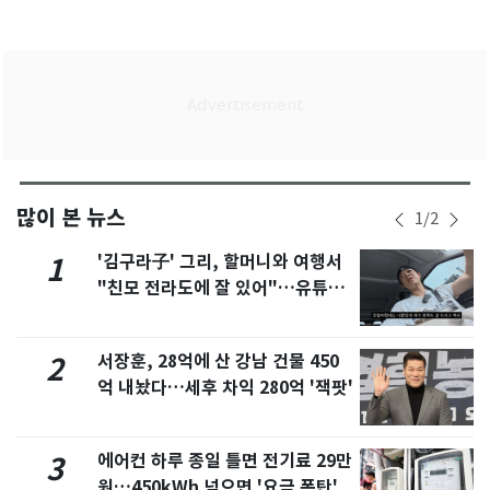
많이 본 뉴스
1
/
2
'김구라子' 그리, 할머니와 여행서
1
"친모 전라도에 잘 있어"…유튜브
서 언급
서장훈, 28억에 산 강남 건물 450
2
억 내놨다…세후 차익 280억 '잭팟'
에어컨 하루 종일 틀면 전기료 29만
3
원…450kWh 넘으면 '요금 폭탄'