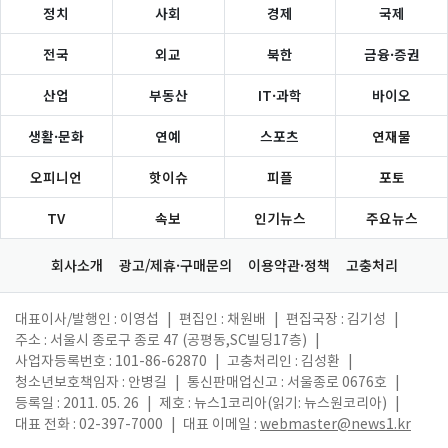
정치
사회
경제
국제
전국
외교
북한
금융·증권
산업
부동산
IT·과학
바이오
생활·문화
연예
스포츠
연재물
오피니언
핫이슈
피플
포토
TV
속보
인기뉴스
주요뉴스
회사소개
광고/제휴·구매문의
이용약관·정책
고충처리
대표이사/발행인 : 이영섭
|
편집인 : 채원배
|
편집국장 : 김기성
|
주소 : 서울시 종로구 종로 47 (공평동,SC빌딩17층)
|
사업자등록번호 : 101-86-62870
|
고충처리인 : 김성환
|
청소년보호책임자 : 안병길
|
통신판매업신고 : 서울종로 0676호
|
등록일 : 2011. 05. 26
|
제호 : 뉴스1코리아(읽기: 뉴스원코리아)
|
대표 전화 : 02-397-7000
|
대표 이메일 :
webmaster@news1.kr