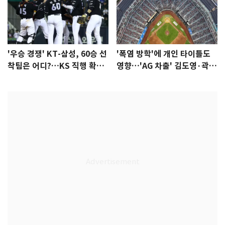
'우승 경쟁' KT-삼성, 60승 선
'폭염 방학'에 개인 타이틀도
착팀은 어디?…KS 직행 확률
영향…'AG 차출' 김도영·곽빈
77.8%
울상