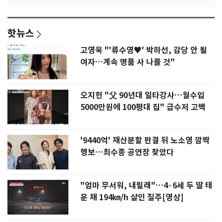
핫뉴스
고영욱 "'류수영♥' 박하선, 감당 안 될
여자…계속 명품 사 나를 것"
오지헌 "父 90년대 일타강사…월수입
5000만원에 100평대 집" 금수저 고백
'9440억' 재산분할 판결 뒤 노소영 깜짝
행보…최수종 공연장 찾았다
"엄마 무서워, 내릴래"…4·6세 두 딸 태
운 채 194㎞/h 살인 질주[영상]