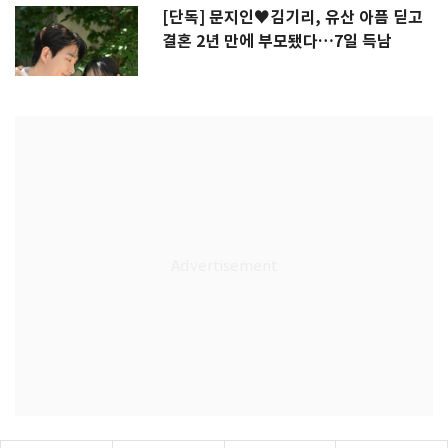
[단독] 문지인♥김기리, 유산 아픔 딛고
결혼 2년 만에 부모됐다…7일 득남