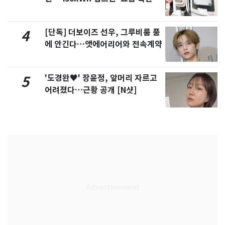
[단독] 더보이즈 선우, 그루비룸 품
4
에 안긴다…앳에어리어와 전속계약
'도경완♥' 장윤정, 앞머리 자르고
5
어려졌다…근황 공개 [N샷]