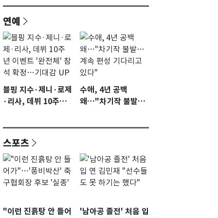
연예
블핑 지수·제니·로제
수애, 4년 공백
·리사, 데뷔 10주년
왜…"차기작 불발…
이벤트 '완전체' 참석
계속 편성 기다리고
확정…기대감 UP
있다"
스포츠
"이런 진흙탕 안 들어
'남아공 졸전' 처음 입