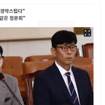
 경악스럽다"
같은 청문회"
에어컨 하루 종일 틀면
6
전기료 29만 원…
450kWh 넘으면 '요금
폭탄'
"캐리비안 베이 여자 탈
7