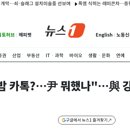
…쇠·슬래그 설치미술품 선보여
폭염 식히는 레미콘차…증평 풍남레미
립토허브
해피펫
English
노동신
|
|
증권
산업
부동산
ITㆍ과학
바이오
생활ㆍ문화
연예
밤 카톡?…尹 뭐했나"…與 
구글에서 뉴스1 즐겨찾기