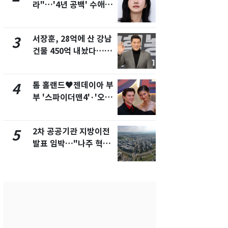
라"…'4년 공백' 수애,
의실에 남자
SNS 오픈·프로필 공개
요"…경찰 
화제
서장훈, 28억에 산 강남
2600만명 
3
8
건물 450억 내놨다…세
나나킥 베이
후 차익 280억 '잭팟'
의 깜짝 선물
톰 홀랜드♥젠데이아 부
축구협회, 
4
9
부 '스파이더맨4'·'오디
들 10여명 대
세이'로 극장 장악
대' 의혹…
픽 예선 등
2차 공공기관 지방이전
美 상원 클
5
10
발표 임박…"나주 혁신
리 난항…민
도시 최적"
·AML 보완