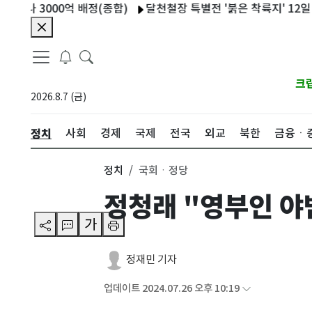
3000억 배정(종합)
달천철장 특별전 '붉은 착륙지' 12일 개막
크
2026.8.7 (금)
정치
사회
경제
국제
전국
외교
북한
금융ㆍ
정치
국회ㆍ정당
정청래 "영부인 야
가
정재민 기자
업데이트 2024.07.26 오후 10:19