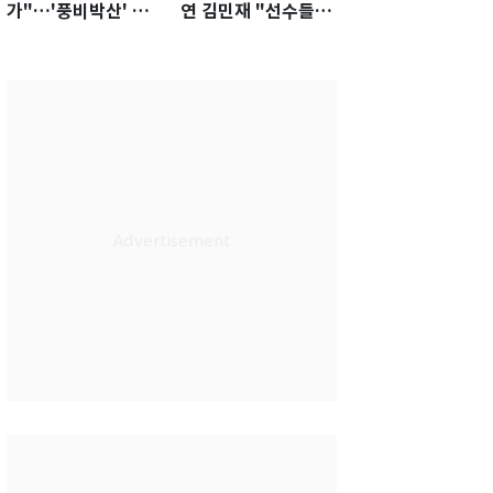
가"…'풍비박산' 축
연 김민재 "선수들도
구협회장 후보 '실종'
못 하기는 했다"