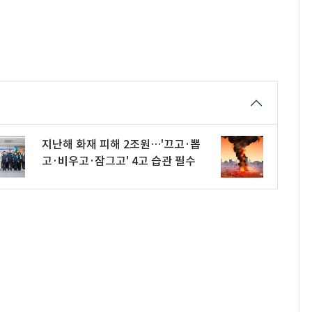
지난해 화재 피해 2조원…'끄고·뽑
고·비우고·잠그고' 4고 습관 필수