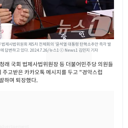
의실에 남자가 있어
요"…경찰 수사
2600만명 사로잡은 '바
8
나나킥 베이비'…농심
의 깜짝 선물
린 법제사법위원회 제5차 전체회의 '윤석열 대통령 탄핵소추안 즉각 발
축구협회, 외국인 심판
9
 답변하고 있다. 2024.7.26/뉴스1 ⓒ News1 김민지 기자
들 10여명 대상 '성 접
대' 의혹…월드컵·올림
 정청래 국회 법제사법위원장 등 더불어민주당 의원들
픽 예선 등
에 주고받은 카카오톡 메시지를 두고 "경악스럽
美 상원 클래리티법 처
10
반발하며 퇴장했다.
리 난항…민주당 "윤리
·AML 보완 우선"