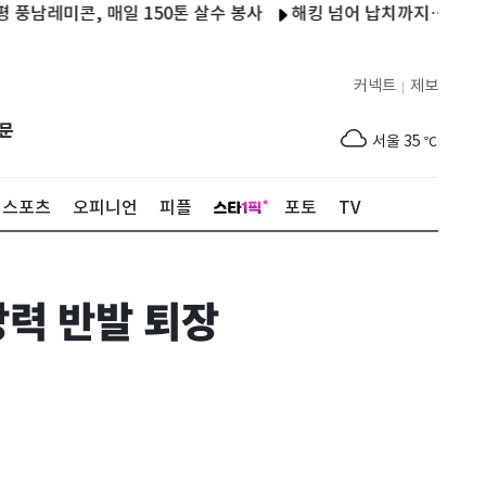
콘, 매일 150톤 살수 봉사
해킹 넘어 납치까지…코인 부자 노린
커넥트
제보
|
제주
31
℃
문
서울
35
℃
부산
35
℃
스포츠
오피니언
피플
포토
TV
대구
37
℃
인천
36
℃
강력 반발 퇴장
광주
37
℃
대전
37
℃
울산
34
℃
강릉
31
℃
제주
31
℃