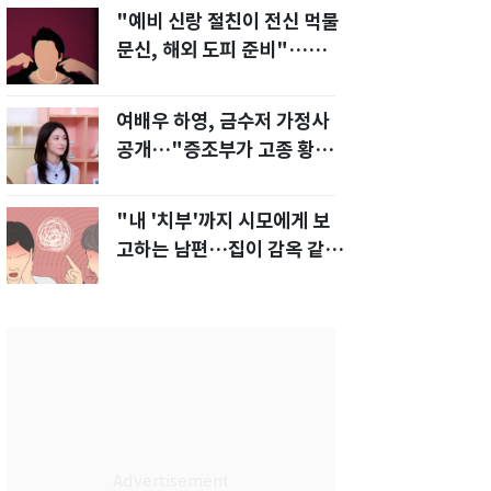
"예비 신랑 절친이 전신 먹물
문신, 해외 도피 준비"…예비
신부 '혼란'
여배우 하영, 금수저 가정사
공개…"증조부가 고종 황제
주치의"
"내 '치부'까지 시모에게 보
고하는 남편…집이 감옥 같
다" 아내 고통