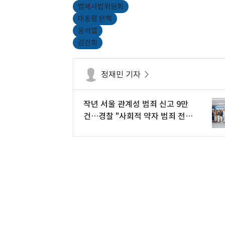
법제사법위원회
대통령 탄핵
윤석열
김건희
정재민 기자
작년 서울 관계성 범죄 신고 9만
건…경찰 "사회적 약자 범죄 전면
전"