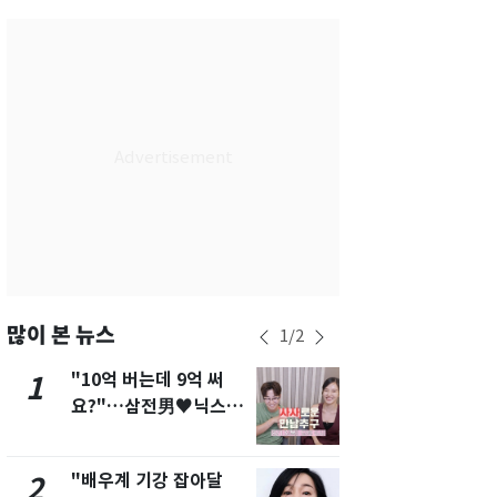
서울
35
℃
부산
35
℃
대구
37
℃
인천
36
℃
광주
37
℃
대전
37
℃
울산
34
℃
강릉
31
℃
많이 본 뉴스
1
/
2
제주
31
℃
"10억 버는데 9억 써
에어컨 하루
1
6
요?"…삼전男♥닉스女
전기료 29만
3:3 단체소개팅 예능 화
450kWh 
제
폭탄'
"배우계 기강 잡아달
"캐리비안 
2
7