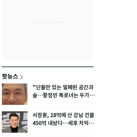
핫뉴스
"단둘만 있는 밀폐된 공간과
술…황정민 폭로녀는 두가지
에 집착했다"
서장훈, 28억에 산 강남 건물
450억 내놨다…세후 차익
280억 '잭팟'