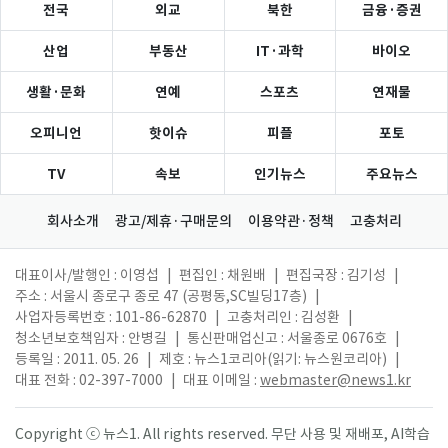
전국
외교
북한
금융·증권
산업
부동산
IT·과학
바이오
생활·문화
연예
스포츠
연재물
오피니언
핫이슈
피플
포토
TV
속보
인기뉴스
주요뉴스
회사소개
광고/제휴·구매문의
이용약관·정책
고충처리
대표이사/발행인 : 이영섭
|
편집인 : 채원배
|
편집국장 : 김기성
|
주소 : 서울시 종로구 종로 47 (공평동,SC빌딩17층)
|
사업자등록번호 : 101-86-62870
|
고충처리인 : 김성환
|
청소년보호책임자 : 안병길
|
통신판매업신고 : 서울종로 0676호
|
등록일 : 2011. 05. 26
|
제호 : 뉴스1코리아(읽기: 뉴스원코리아)
|
대표 전화 : 02-397-7000
|
대표 이메일 :
webmaster@news1.kr
Copyright ⓒ 뉴스1. All rights reserved. 무단 사용 및 재배포, AI학습