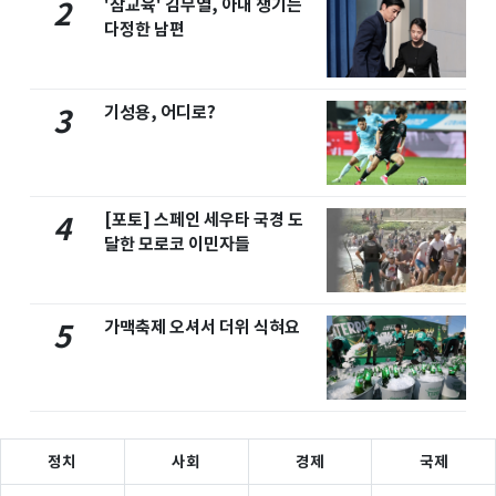
'참교육' 김무열, 아내 챙기는
2
다정한 남편
기성용, 어디로?
3
[포토] 스페인 세우타 국경 도
4
달한 모로코 이민자들
가맥축제 오셔서 더위 식혀요
5
정치
사회
경제
국제