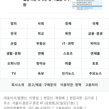
원
정치
사회
경제
국제
전국
외교
북한
금융·증권
산업
부동산
IT·과학
바이오
생활·문화
연예
스포츠
연재물
오피니언
핫이슈
피플
포토
TV
속보
인기뉴스
주요뉴스
회사소개
광고/제휴·구매문의
이용약관·정책
고충처리
대표이사/발행인 : 이영섭
|
편집인 : 채원배
|
편집국장 : 김기성
|
주소 : 서울시 종로구 종로 47 (공평동,SC빌딩17층)
|
사업자등록번호 : 101-86-62870
|
고충처리인 : 김성환
|