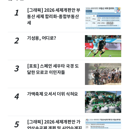
[그래픽] 2026 세제개편안 부
1
동산 세제 합리화-종합부동산
세
기성용, 어디로?
2
[포토] 스페인 세우타 국경 도
3
달한 모로코 이민자들
가맥축제 오셔서 더위 식혀요
4
[그래픽] 2026 세제개편안 가
5
업상속공제 개편 및 사업승계지