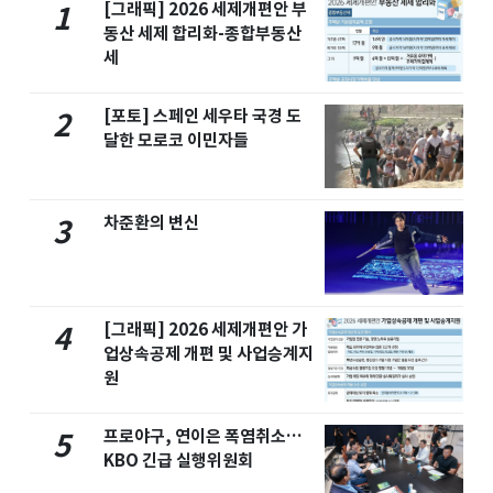
[그래픽] 2026 세제개편안 부
1
동산 세제 합리화-종합부동산
세
[포토] 스페인 세우타 국경 도
2
달한 모로코 이민자들
차준환의 변신
3
[그래픽] 2026 세제개편안 가
4
업상속공제 개편 및 사업승계지
원
프로야구, 연이은 폭염취소…
5
KBO 긴급 실행위원회