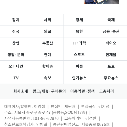
정치
사회
경제
국제
전국
외교
북한
금융·증권
산업
부동산
IT·과학
바이오
생활·문화
연예
스포츠
연재물
오피니언
핫이슈
피플
포토
TV
속보
인기뉴스
주요뉴스
회사소개
광고/제휴·구매문의
이용약관·정책
고충처리
대표이사/발행인 : 이영섭
|
편집인 : 채원배
|
편집국장 : 김기성
|
주소 : 서울시 종로구 종로 47 (공평동,SC빌딩17층)
|
사업자등록번호 : 101-86-62870
|
고충처리인 : 김성환
|
청소년보호책임자 : 안병길
|
통신판매업신고 : 서울종로 0676호
|