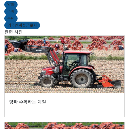
양파
수확
농민
외국인계절근로자
관련 사진
양파 수확하는 계절