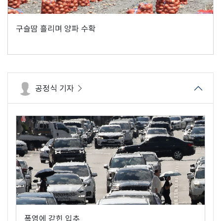
구슬땀 흘리며 양파 수확
공정식 기자
폭염에 갇힌 입추