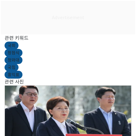
관련 키워드
국회
정점식
청와대
국힘
홍익표
관련 사진