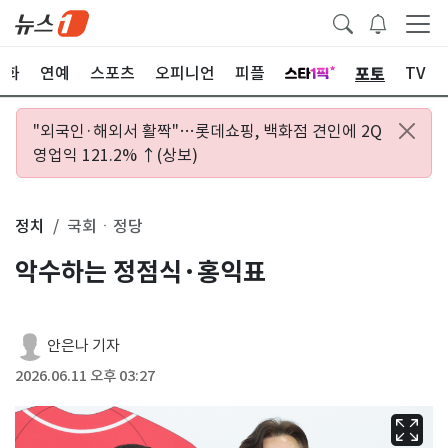
포토
문화
연예
스포츠
오피니언
피플
TV
"외국인·해외서 활짝"…롯데쇼핑, 백화점 견인에 2Q
영업익 121.2% ↑(상보)
정치
국회ㆍ정당
악수하는 정점식·홍익표
안은나 기자
2026.06.11 오후 03:27