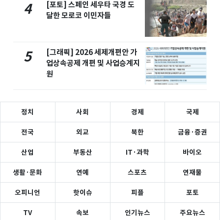
[포토] 스페인 세우타 국경 도
4
달한 모로코 이민자들
[그래픽] 2026 세제개편안 가
5
업상속공제 개편 및 사업승계지
원
정치
사회
경제
국제
전국
외교
북한
금융·증권
산업
부동산
IT·과학
바이오
생활·문화
연예
스포츠
연재물
오피니언
핫이슈
피플
포토
TV
속보
인기뉴스
주요뉴스