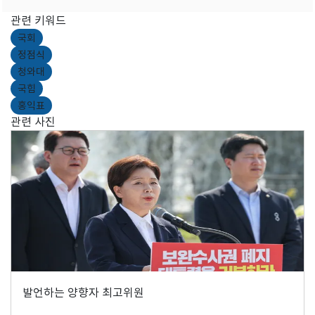
관련 키워드
국회
정점식
청와대
국힘
홍익표
관련 사진
발언하는 양향자 최고위원