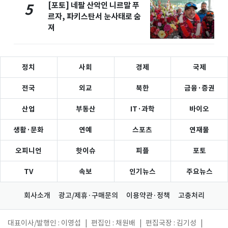
[포토] 네팔 산악인 니르말 푸
5
르자, 파키스탄서 눈사태로 숨
져
정치
사회
경제
국제
전국
외교
북한
금융·증권
산업
부동산
IT·과학
바이오
생활·문화
연예
스포츠
연재물
오피니언
핫이슈
피플
포토
TV
속보
인기뉴스
주요뉴스
회사소개
광고/제휴·구매문의
이용약관·정책
고충처리
대표이사/발행인 : 이영섭
|
편집인 : 채원배
|
편집국장 : 김기성
|