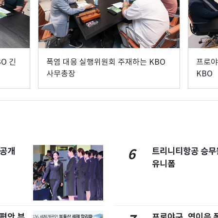
O 긴
폭염 대응 실행위원회 주재하는 KBO
프로야
사무총장
KBO
 공개
트리니티항공 승무
6
유니폼
개편안 부
프로야구, 연이은