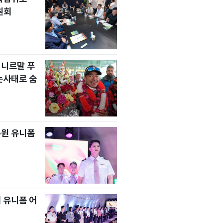
원회
 니르말 푸
눈사태로 숨
무원 유니폼
 유니폼 어