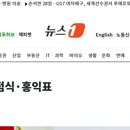
이송
손서연 28점…U17 여자배구, 세계선수권서 푸에르토리코 3
립토허브
해피펫
English
노동신
|
|
증권
산업
부동산
ITㆍ과학
바이오
생활ㆍ문화
연예
점식·홍익표