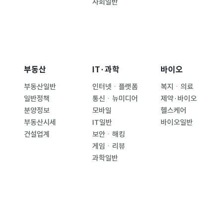
사회일반
부동산
IT·과학
바이오
부동산일반
인터넷ㆍ플랫폼
복지ㆍ의료
일반정책
통신ㆍ뉴미디어
제약·바이오
분양정보
모바일
헬스케어
부동산시세
IT일반
바이오일반
건설업계
보안ㆍ해킹
게임ㆍ리뷰
과학일반