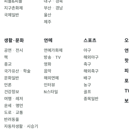
피플&피플
대구ㆍ경북
지구촌화제
부산ㆍ경남
국제일반
울산
제주
생활·문화
연예
스포츠
오
연
공연ㆍ전시
연예가화제
야구
책
방송ㆍTV
해외야구
핫
종교
영화
축구
피
국가유산ㆍ학술
음악
해외축구
문화일반
해외연예
배구
포
언론
인터뷰
농구
T
건강정보
N스타일
골프
여행ㆍ레저
종목일반
보
운세ㆍ명언
도로ㆍ교통
반려동물
자동차생활ㆍ시승기