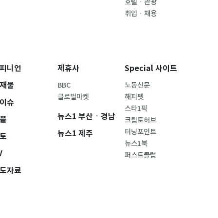
호텔ㆍ관광
취업ㆍ채용
피니언
제휴사
Special 사이트
재물
BBC
노동신문
글로벌마켓
해피펫
이슈
스타1픽
뉴스1 부산ㆍ경남
플
크립토허브
터닝포인트
뉴스1 제주
토
뉴스1북
V
퍼스트클럽
도자료