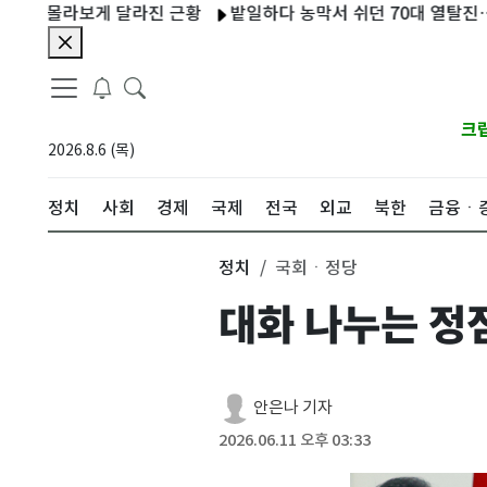
…몰라보게 달라진 근황
밭일하다 농막서 쉬던 70대 열탈진…병원 
크
2026.8.6 (목)
정치
사회
경제
국제
전국
외교
북한
금융ㆍ
정치
국회ㆍ정당
대화 나누는 정
안은나 기자
2026.06.11 오후 03:33