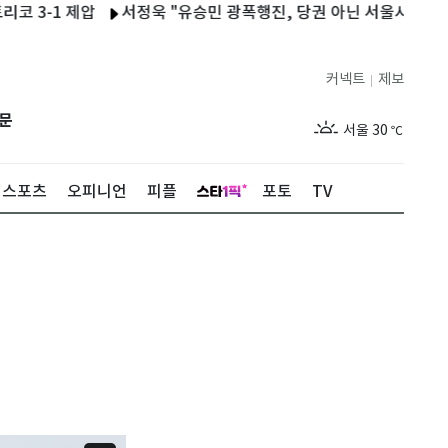
-1 제압
서정욱 "유승민 광폭행진, 당권 아닌 서울시장 보궐선거
커넥트
제보
|
제주
29
℃
문
서울
30
℃
부산
28
℃
스포츠
오피니언
피플
포토
TV
대구
28
℃
인천
32
℃
광주
29
℃
대전
29
℃
울산
28
℃
강릉
27
℃
제주
29
℃