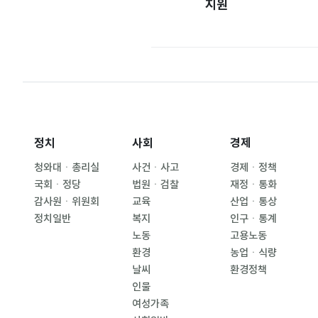
지원
정치
사회
경제
청와대ㆍ총리실
사건ㆍ사고
경제ㆍ정책
국회ㆍ정당
법원ㆍ검찰
재정ㆍ통화
감사원ㆍ위원회
교육
산업ㆍ통상
정치일반
복지
인구ㆍ통계
노동
고용노동
환경
농업ㆍ식량
날씨
환경정책
인물
여성가족