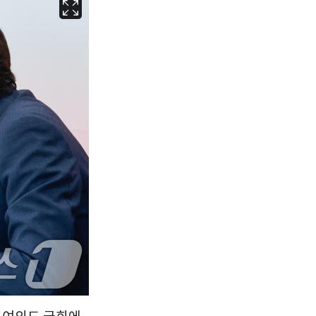
서울
30
℃
부산
28
℃
대구
28
℃
인천
32
℃
광주
29
℃
대전
29
℃
울산
28
℃
강릉
27
℃
제주
29
℃