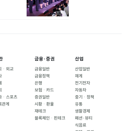
한
금융·증권
산업
치ㆍ외교
금융일반
산업일반
사
금융정책
재계
제
은행
전기전자
회
보험ㆍ카드
자동차
화ㆍ스포츠
증권일반
중기ㆍ정책
북관계
시황ㆍ환율
유통
재테크
생활경제
블록체인ㆍ핀테크
패션·뷰티
식음료