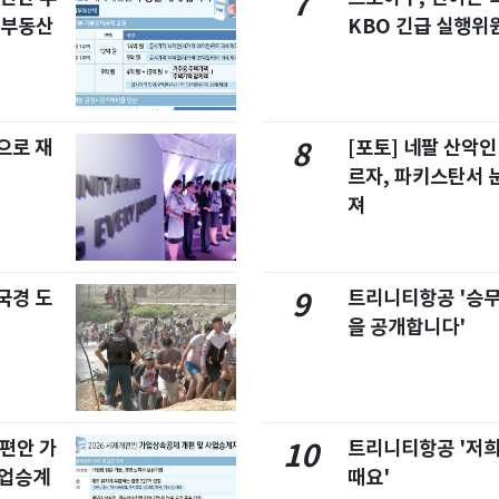
7
합부동산
KBO 긴급 실행위
으로 재
[포토] 네팔 산악인
8
르자, 파키스탄서 
져
국경 도
트리니티항공 '승
9
을 공개합니다'
개편안 가
트리니티항공 '저희
10
사업승계
때요'