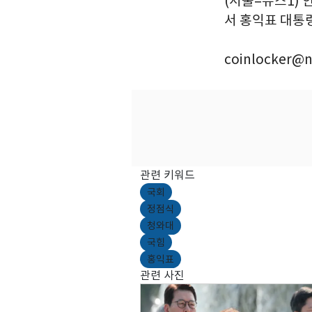
(서울=뉴스1) 
서 홍익표 대통령
coinlocker@n
관련 키워드
국회
정점식
청와대
국힘
홍익표
관련 사진