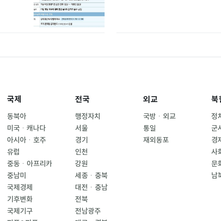
국제
전국
외교
북
동북아
행정자치
국방ㆍ외교
정
미국ㆍ캐나다
서울
통일
군
아시아ㆍ호주
경기
재외동포
경
유럽
인천
사
중동ㆍ아프리카
강원
문
중남미
세종ㆍ충북
남
국제경제
대전ㆍ충남
기후변화
전북
국제기구
전남광주