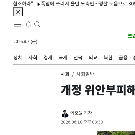
협조하라"
폭염에 쓰러져 울던 노숙인…경찰 도움으로 30년 만에 
크
2026.8.7 (금)
정치
사회
경제
국제
전국
외교
북한
금융ㆍ
사회
사회일반
개정 위안부피해
이호윤 기자
2026.06.10 오후 03:38