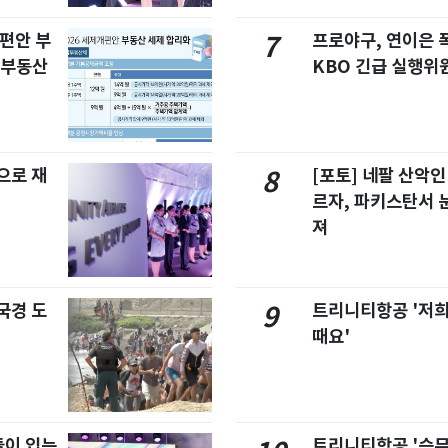
개편안 부
프로야구, 연이은
7
합부동산
KBO 긴급 실행위
으로 재
[포토] 네팔 산악인
8
르자, 파키스탄서 
져
국경 도
트리니티항공 '저희
9
때요'
이 입는
트리니티항공 '승