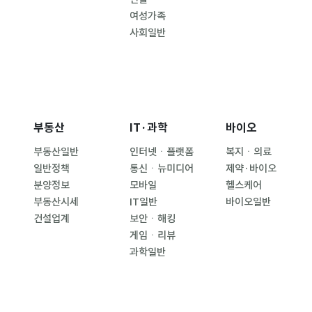
여성가족
사회일반
부동산
IT·과학
바이오
부동산일반
인터넷ㆍ플랫폼
복지ㆍ의료
일반정책
통신ㆍ뉴미디어
제약·바이오
분양정보
모바일
헬스케어
부동산시세
IT일반
바이오일반
건설업계
보안ㆍ해킹
게임ㆍ리뷰
과학일반