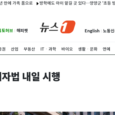
가족 품으로
방학에도 아이 맡길 곳 있다…양양군 '초등 방학 틈새
립토허브
해피펫
English
노동신
|
|
증권
산업
부동산
ITㆍ과학
바이오
생활ㆍ문화
연예
자법 내일 시행