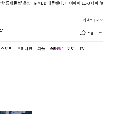
돌봄' 운영
MLB 애틀랜타, 마이애미 11-3 대파 '8연승'…김하성
커넥트
제보
|
제주
30
℃
문
서울
35
℃
부산
33
℃
스포츠
오피니언
피플
포토
TV
대구
36
℃
인천
36
℃
광주
36
℃
대전
35
℃
울산
33
℃
강릉
31
℃
제주
30
℃