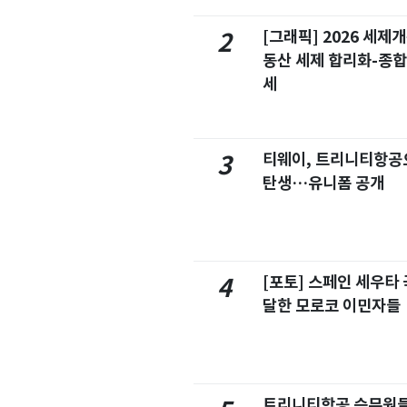
[그래픽] 2026 세제
2
동산 세제 합리화-종
세
티웨이, 트리니티항공
3
탄생…유니폼 공개
[포토] 스페인 세우타 
4
달한 모로코 이민자들
트리니티항공 승무원들