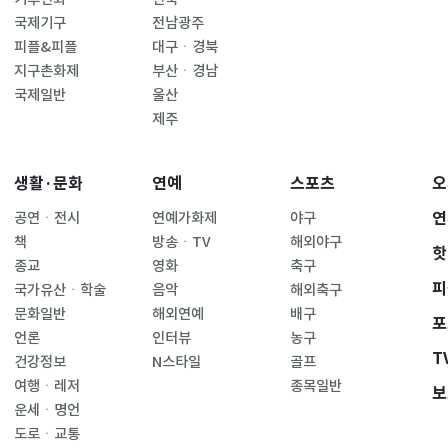
국제기구
전남광주
피플&피플
대구ㆍ경북
지구촌화제
부산ㆍ경남
국제일반
울산
제주
생활·문화
연예
스포츠
오
연
공연ㆍ전시
연예가화제
야구
책
방송ㆍTV
해외야구
핫
종교
영화
축구
피
국가유산ㆍ학술
음악
해외축구
문화일반
해외연예
배구
포
언론
인터뷰
농구
T
건강정보
N스타일
골프
여행ㆍ레저
종목일반
보
운세ㆍ명언
도로ㆍ교통