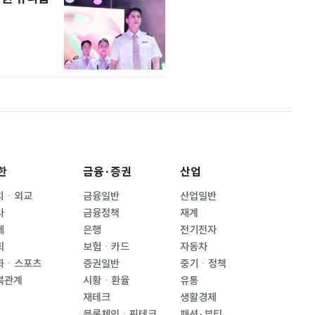
한
금융·증권
산업
치ㆍ외교
금융일반
산업일반
사
금융정책
재계
제
은행
전기전자
회
보험ㆍ카드
자동차
화ㆍ스포츠
증권일반
중기ㆍ정책
북관계
시황ㆍ환율
유통
재테크
생활경제
블록체인ㆍ핀테크
패션·뷰티