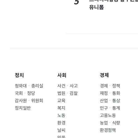
5
유니폼
정치
사회
경제
청와대ㆍ총리실
사건ㆍ사고
경제ㆍ정책
국회ㆍ정당
법원ㆍ검찰
재정ㆍ통화
감사원ㆍ위원회
교육
산업ㆍ통상
정치일반
복지
인구ㆍ통계
노동
고용노동
환경
농업ㆍ식량
날씨
환경정책
인물