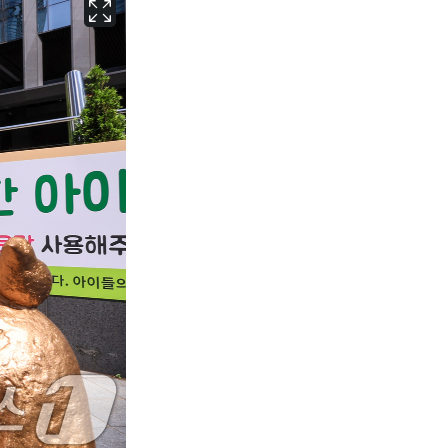
서울
35
℃
부산
33
℃
대구
36
℃
인천
36
℃
광주
36
℃
대전
35
℃
울산
33
℃
강릉
31
℃
제주
30
℃