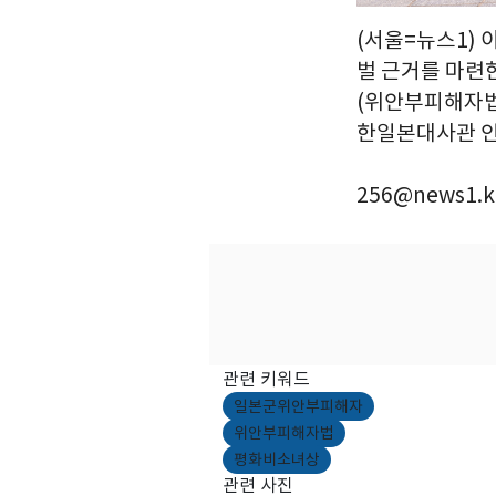
(서울=뉴스1) 
벌 근거를 마련
(위안부피해자법)
한일본대사관 인근
256@news1.k
관련 키워드
일본군위안부피해자
위안부피해자법
평화비소녀상
관련 사진