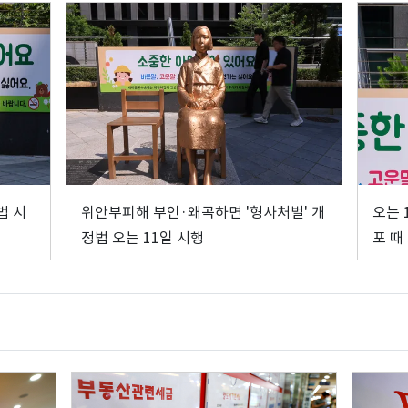
법 시
위안부피해 부인·왜곡하면 '형사처벌' 개
오는 
정법 오는 11일 시행
포 때