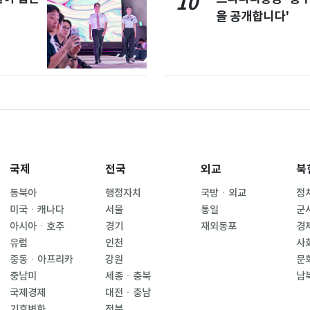
10
을 공개합니다'
국제
전국
외교
북
동북아
행정자치
국방ㆍ외교
정
미국ㆍ캐나다
서울
통일
군
아시아ㆍ호주
경기
재외동포
경
유럽
인천
사
중동ㆍ아프리카
강원
문
중남미
세종ㆍ충북
남
국제경제
대전ㆍ충남
기후변화
전북