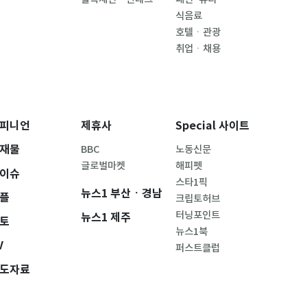
식음료
호텔ㆍ관광
취업ㆍ채용
피니언
제휴사
Special 사이트
재물
BBC
노동신문
글로벌마켓
해피펫
이슈
스타1픽
뉴스1 부산ㆍ경남
플
크립토허브
터닝포인트
뉴스1 제주
토
뉴스1북
V
퍼스트클럽
도자료