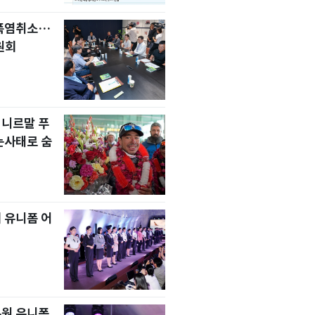
 폭염취소…
원회
 니르말 푸
눈사태로 숨
 유니폼 어
무원 유니폼