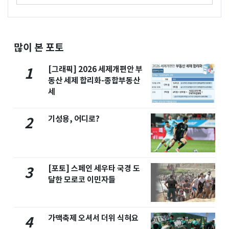
많이 본 포토
[그래픽] 2026 세제개편안 부
1
동산 세제 합리화-종합부동산
세
기성용, 어디로?
2
[포토] 스페인 세우타 국경 도
3
달한 모로코 이민자들
가맥축제 오셔서 더위 식혀요
4