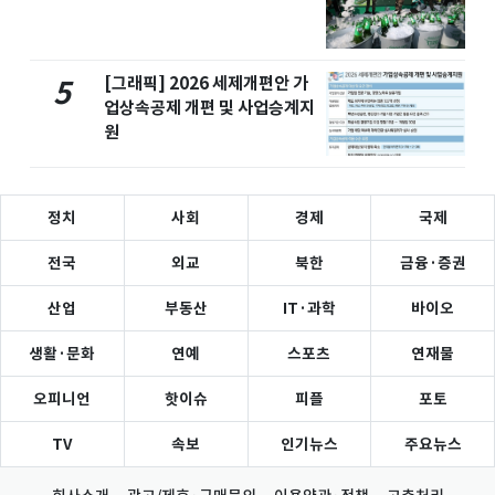
[그래픽] 2026 세제개편안 가
5
업상속공제 개편 및 사업승계지
원
정치
사회
경제
국제
전국
외교
북한
금융·증권
산업
부동산
IT·과학
바이오
생활·문화
연예
스포츠
연재물
오피니언
핫이슈
피플
포토
TV
속보
인기뉴스
주요뉴스