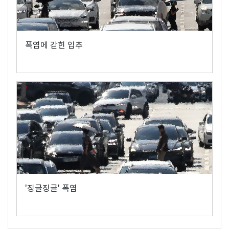
폭염에 갇힌 입추
'징글징글' 폭염