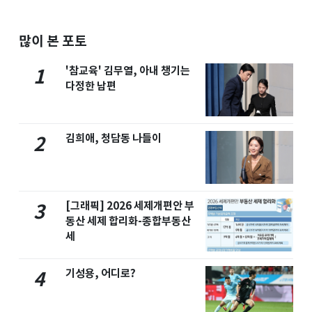
많이 본 포토
'참교육' 김무열, 아내 챙기는
1
다정한 남편
김희애, 청담동 나들이
2
[그래픽] 2026 세제개편안 부
3
동산 세제 합리화-종합부동산
세
기성용, 어디로?
4