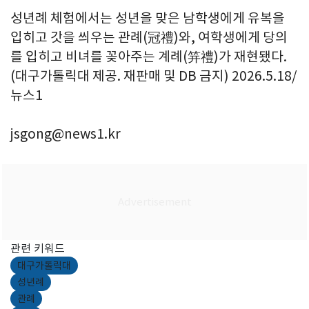
성년례 체험에서는 성년을 맞은 남학생에게 유복을
입히고 갓을 씌우는 관례(冠禮)와, 여학생에게 당의
를 입히고 비녀를 꽂아주는 계례(笄禮)가 재현됐다.
(대구가톨릭대 제공. 재판매 및 DB 금지) 2026.5.18/
뉴스1
jsgong@news1.kr
관련 키워드
대구가톨릭대
성년례
관례