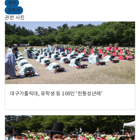
계례
유학생
관련 사진
대구가톨릭대, 유학생 등 100인 '전통성년례'