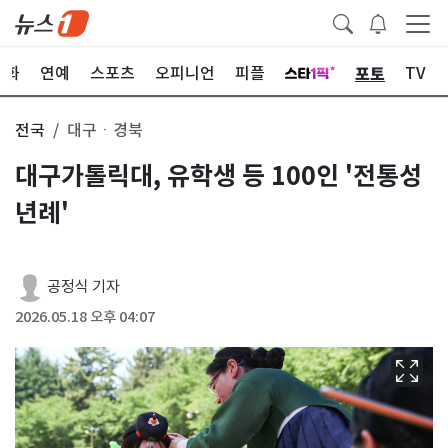
포토
문화
연예
스포츠
오피니언
피플
TV
전국
대구ㆍ경북
대구가톨릭대, 유학생 등 100인 '전통성
년례'
공정식 기자
2026.05.18 오후 04:07