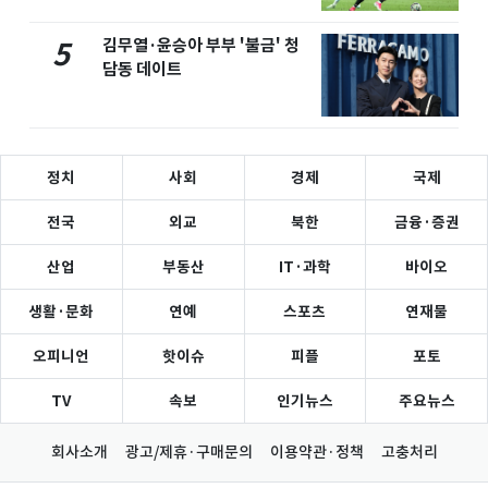
김무열·윤승아 부부 '불금' 청
5
담동 데이트
정치
사회
경제
국제
전국
외교
북한
금융·증권
산업
부동산
IT·과학
바이오
생활·문화
연예
스포츠
연재물
오피니언
핫이슈
피플
포토
TV
속보
인기뉴스
주요뉴스
회사소개
광고/제휴·구매문의
이용약관·정책
고충처리