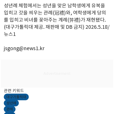
성년례 체험에서는 성년을 맞은 남학생에게 유복을
입히고 갓을 씌우는 관례(冠禮)와, 여학생에게 당의
를 입히고 비녀를 꽂아주는 계례(笄禮)가 재현됐다.
(대구가톨릭대 제공. 재판매 및 DB 금지) 2026.5.18/
뉴스1
jsgong@news1.kr
관련 키워드
대구가톨릭대
성년례
관례