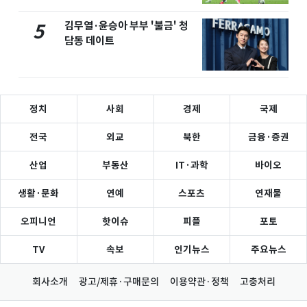
김무열·윤승아 부부 '불금' 청
5
담동 데이트
정치
사회
경제
국제
전국
외교
북한
금융·증권
산업
부동산
IT·과학
바이오
생활·문화
연예
스포츠
연재물
오피니언
핫이슈
피플
포토
TV
속보
인기뉴스
주요뉴스
회사소개
광고/제휴·구매문의
이용약관·정책
고충처리