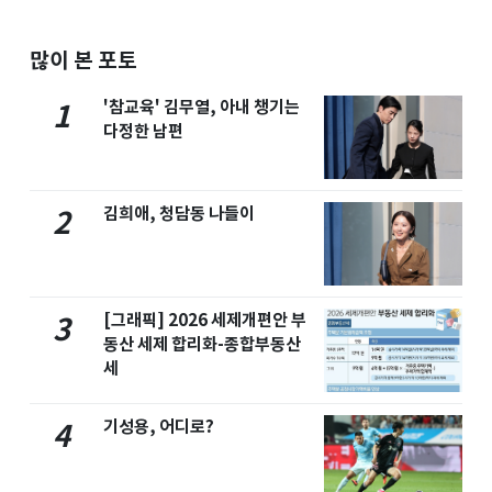
많이 본 포토
'참교육' 김무열, 아내 챙기는
1
다정한 남편
김희애, 청담동 나들이
2
[그래픽] 2026 세제개편안 부
3
동산 세제 합리화-종합부동산
세
기성용, 어디로?
4