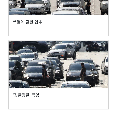
폭염에 갇힌 입추
'징글징글' 폭염