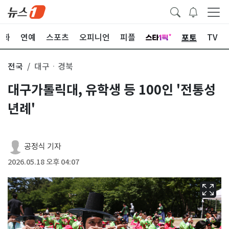
포토
문화
연예
스포츠
오피니언
피플
TV
전국
대구ㆍ경북
대구가톨릭대, 유학생 등 100인 '전통성
년례'
공정식 기자
2026.05.18 오후 04:07