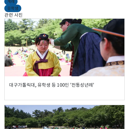
계례
유학생
관련 사진
대구가톨릭대, 유학생 등 100인 '전통성년례'