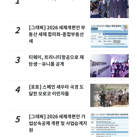
1
[그래픽] 2026 세제개편안 부
2
동산 세제 합리화-종합부동산
세
티웨이, 트리니티항공으로 재
3
탄생…유니폼 공개
[포토] 스페인 세우타 국경 도
4
달한 모로코 이민자들
[그래픽] 2026 세제개편안 가
5
업상속공제 개편 및 사업승계지
원