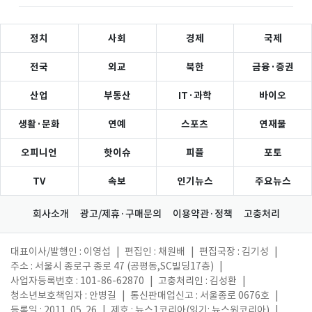
정치
사회
경제
국제
전국
외교
북한
금융·증권
산업
부동산
IT·과학
바이오
생활·문화
연예
스포츠
연재물
오피니언
핫이슈
피플
포토
TV
속보
인기뉴스
주요뉴스
회사소개
광고/제휴·구매문의
이용약관·정책
고충처리
대표이사/발행인 : 이영섭
|
편집인 : 채원배
|
편집국장 : 김기성
|
주소 : 서울시 종로구 종로 47 (공평동,SC빌딩17층)
|
사업자등록번호 : 101-86-62870
|
고충처리인 : 김성환
|
청소년보호책임자 : 안병길
|
통신판매업신고 : 서울종로 0676호
|
등록일 : 2011. 05. 26
|
제호 : 뉴스1코리아(읽기: 뉴스원코리아)
|